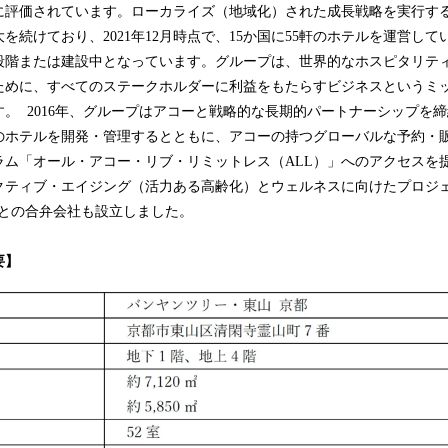
に評価されています。ローカライズ（地域化）された成長戦略を実行す
を続けており、2021年12月時点で、15か国に55軒のホテルを運営して
段階または建設中となっています。グループは、世界的なホスピタリテ
ために、すべてのステークホルダーに利益をもたらすビジネスというミ
。 2016年、グループはアコーと戦略的な長期的パートナーシップを
のホテルを開発・管理するとともに、アコーの持つグローバルな予約・
ラム「オール・アコー・リブ・リミットレス（ALL）」へのアクセスを提
アクティブ・エイジング（活力ある高齢化）とウェルネスに向けたプロジ
国）との合弁会社も設立しました。
要】