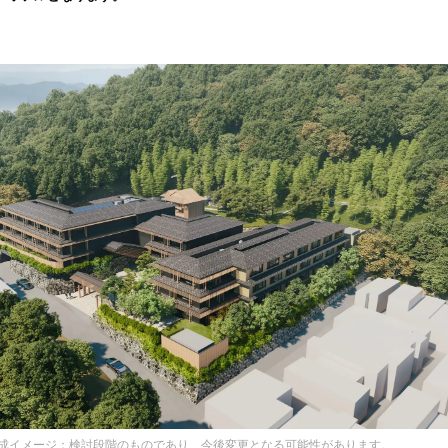
込
み
中
で
す
成イメージ：検討段階のものであり、今後変更となる可能性があります。