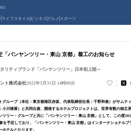
ES
ン
ライフスタイル
ビジネス
グルメ
スポーツ
予定「バンヤンツリー・東山 京都」着工のお知らせ
タリティブランド「バンヤンツリー」日本初上陸～
ント株式会社
2022年3月31日 14時00分
い
い
ね
トグループ（本社：東京都港区赤坂、代表取締役社長：千野和俊）がサムテ
！
：小川靖展）と共同出資、開発するホテルプロジェクトは、世界有数の独立
数
ンツリー・グループと共に「バンヤンツリー・東山 京都」として、この度202
を
読
4年春を予定しており、「バンヤンツリー・東山 京都」はインターナショナルブ
み
ーホテルとなります。