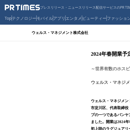
プレスリリース・ニュースリリース配信サービスのPR TIM
Top
テクノロジー
モバイル
アプリ
エンタメ
ビューティー
ファッショ
ウェルス・マネジメント株式会社
2024年春開業
～世界有数のホスピ
ウェルス・マネジメ
ウェルス・マネジメン
市淀川区、代表取締役
プの一つであるバンヤ
ました。開業は202
初上陸のラグジュアリ