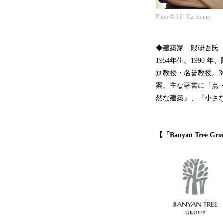
Photo© J.C. Carbonne.
◆建築家 隈研吾氏
1954年生。199
別教授・名誉教授。
案。主な著書に『点
然な建築』、『小さ
【「Banyan Tre