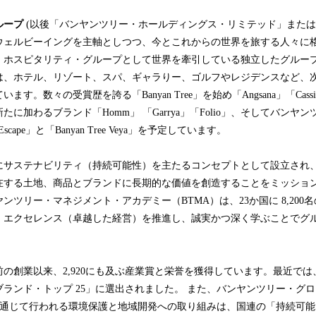
ループ
(以後「バンヤンツリー・ホールディングス・リミテッド」または
ウェルビーイングを主軸としつつ、今とこれからの世界を旅する人々に
・ホスピタリティ・グループとして世界を牽引している独立したグルー
は、ホテル、リゾート、スパ、ギャラりー、ゴルフやレジデンスなど、次
す。数々の受賞歴を誇る「Banyan Tree」を始め「Angsana」「Cassi
、新たに加わるブランド「Homm」 「Garrya」「Folio」、そしてバン
 Escape」と「Banyan Tree Veya」を予定しています。
年にサステナビリティ（持続可能性）を主たるコンセプトとして設立され
する土地、商品とブランドに長期的な価値を創造することをミッションと
ンツリー・マネジメント・アカデミー（BTMA）は、23か国に 8,200
・エクセレンス（卓越した経営）を推進し、誠実かつ深く学ぶことでグ
の創業以来、2,920にも及ぶ産業賞と栄誉を獲得しています。最近では、TRA
ランド・トップ 25」に選出されました。 また、バンヤンツリー・グ
）を通じて行われる環境保護と地域開発への取り組みは、国連の「持続可