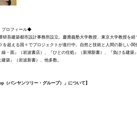
 プロフィール◆
0 年、隈研吾建築都市設計事務所設立。慶應義塾大学教授、東京大学教授を
30 を超える国々でプロジェクトが進行中。自然と技術と人間の新しい関
・線・面』（岩波書店）、『ひとの住処』（新潮新書）、『負ける建築
な建築』（岩波新書）、他多数。
e Group（バンヤンツリー・グループ）」について】