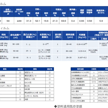
ルム
ィルム
◆塗料適用既存塗膜