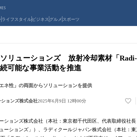
ES
ン
ライフスタイル
ビジネス
グルメ
スポーツ
ソリューションズ 放射冷却素材「Radi-C
続可能な事業活動を推進
エネ性」の両面からソリューションを提供
ーションズ株式会社
2025年6月9日 12時00分
い
い
ね
ーションズ株式会社（本社：東京都千代田区、代表取締役社長
！
数
ューションズ」）、ラディクールジャパン株式会社（本社：東
を