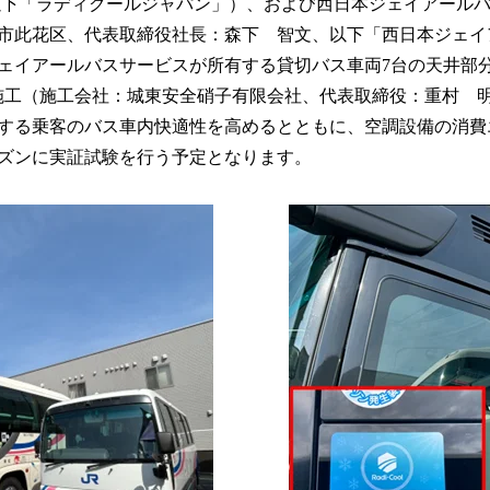
以下「ラディクールジャパン」）、および西日本ジェイアール
読
市此花区、代表取締役社長：森下 智文、以下「西日本ジェイ
み
込
ェイアールバスサービスが所有する貸切バス車両7台の天井部
み
塗料を施工（施工会社：城東安全硝子有限会社、代表取締役：重村
中
する乗客のバス車内快適性を高めるとともに、空調設備の消費
で
す
ズンに実証試験を行う予定となります。