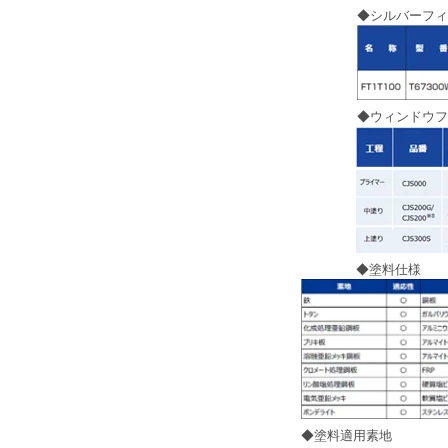
◆シルバーフィ
◆ウィンドウフ
◆塗料仕様
◆塗料適用素地