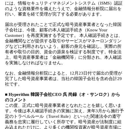
には、情報セキュリティマネジメントシステム（ISMS）認証
のような資格要件を備えたうえで、金融情報分析院に届出を
行い、審査を経て受理が完了する必要があります。
届出が受理されたことで正式な暗号資産事業者となった韓国
子会社は、今後、顧客の本人確認手続き（Know Your
Customer）を再度実施する予定です。 本人確認手続きとは、
金融機関などが提供する取引やサービスがマネーロンダリン
グなどに利用されないよう、顧客の身元を確認し、実際の所
有者や取引の目的、資金の源泉を検証する制度です。特金法
上、暗号資産事業者は「金融機関等」に分類され、本人確認
を実施しなければなりません。
なお、金融情報分析院によると、12月23日付で届出の受理が
完了した暗号資産事業者は、当社の韓国子会社を含め合計29
社です。
■ Hyperithm 韓国子会社CEO 呉 尚録（オ・サンロク）から
のコメント
この度、正式に暗号資産事業者となれたことを嬉しく思いま
す。今後は本人確認手続きの実施に加え、来年3月から施行予
定のトラベルルール（Travel Rule）といった関連法令の遵守
義務を忠実に履行していく所存です。暗号資産が法制度に組
み込まれただけに、より多くの機関投資家が暗号資産市場に