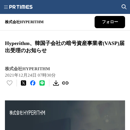
株式会社HYPERITHM
フォロー
Hyperithm、韓国子会社の暗号資産事業者(VASP)届
出受理のお知らせ
株式会社HYPERITHM
2021年12月24日 07時30分
い
い
ね
！
数
を
読
み