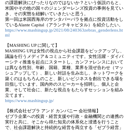
の課題解決にぴったりなのではないか？という仮説のもと、
米国やその他の国々のジェンダーレンズ投資の事例を見てい
き、その実態を紐解いていきたいと思う。
第一回は米国西海岸のサンタバーバラを拠点に投資活動をし
ているAlante Capital（アランテキャピタル）を紹介したい。
https://www.mashingup.jp/2021/08/240363zebras_genderlens.ht
ml
【MASHING UP に関して】
MASHING UPは女性の視点から社会課題をピックアップし、
議論を行うメディア＆コミュニティです。女性活躍・ダイバ
ーシティ推進を起点にスタートし、カンファレンスにおいて
は異なる性別、年齢、国籍、業種、業界を混ぜ合わせ（マッ
シュアップして）、新しい対話を生み出し、ネットワークを
築くのはもちろんのこと、新しいビジネスを創出できる場を
目指しています。国内外のスピーカーを招聘し、個人と企
業、そして社会に、新たな視点をもたらすセッションを組み
立てます。
https://www.mashingup.jp/
【株式会社ゼブラ アンド カンパニー 会社情報】
ゼブラ企業への投資・経営支援や行政・金融機関との連携の
実行と共に、そこから得た知見の体系化と浸透を行うこと
で、社会課題解決と持続的な経営を両立する「ゼブラ経営」