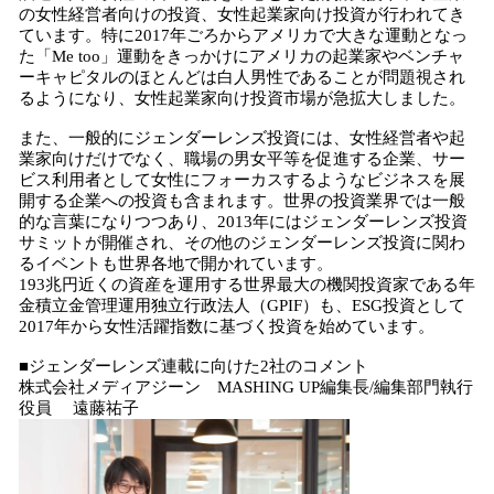
の女性経営者向けの投資、女性起業家向け投資が行われてき
ています。特に2017年ごろからアメリカで大きな運動となっ
た「Me too」運動をきっかけにアメリカの起業家やベンチャ
ーキャピタルのほとんどは白人男性であることが問題視され
るようになり、女性起業家向け投資市場が急拡大しました。
また、一般的にジェンダーレンズ投資には、女性経営者や起
業家向けだけでなく、職場の男女平等を促進する企業、サー
ビス利用者として女性にフォーカスするようなビジネスを展
開する企業への投資も含まれます。世界の投資業界では一般
的な言葉になりつつあり、2013年にはジェンダーレンズ投資
サミットが開催され、その他のジェンダーレンズ投資に関わ
るイベントも世界各地で開かれています。
193兆円近くの資産を運用する世界最大の機関投資家である年
金積立金管理運用独立行政法人（GPIF）も、ESG投資として
2017年から女性活躍指数に基づく投資を始めています。
■ジェンダーレンズ連載に向けた2社のコメント
株式会社メディアジーン MASHING UP編集長/編集部門執行
役員 遠藤祐子