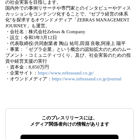
の社会実装を目指します。
国内外での事例リサーチや専門家とのインタビューやディス
カッションをコンテンツ化することで、"ゼブラ経営の体系
化"を探求するオウンドメディア「ZEBRAS MANAGEMENT
JOURNEY」も運営。
・会社名：株式会社Zebras & Company
・設立：令和3年3⽉12⽇
・代表取締役/共同創業者 陶山 祐司,田淵 良敬,阿座上 陽平
・事業：「ゼブラ企業」という概念の認知拡⼤のためのムー
ブメント・コミュニティづくり、及び、社会実装のための投
資や経営⽀援の実⾏
・資本金：8,850万円
・企業サイト：
https://www.zebrasand.co.jp/
・オウンドメディア：
https://www.zebrasand.co.jp/journal
このプレスリリースには、
メディア関係者向けの情報があります