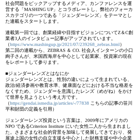
社会問題をピックアップするメディア、カンファレンスを運
営する「MASHING UP」とコラボレートし、弊社のフォーカ
スカテゴリの一つである「ジェンダーレンズ」をテーマとし
た連載をスタートします。
連載第一回では、創業経緯や目指すビジョンについてZ＆C創
業者3人のインタビュー記事がアップされています。
（
https://www.mashingup.jp/2021/07/239268_zebras.html
）
第二回の連載から、ZEBRAS ＆ CO. 社会人インターンの小口
絢子さんが、米国西海岸を中心として起業家、投資家の現在
をレポートして参ります。
■ジェンダーレンズとはなにか
ジェンダーレンズとは、性別の違いによって生まれている、
政治/経済参画や教育水準、健康面などにおける不当な格差を
なくすため、ジェンダーを意識したレンズ（めがね）をかけ
て世界を見ようという考え方です。
（
https://gendai.ismedia.jp/articles/-/77838
こちらの記事の笹川
平和財団の定義を引用）
ジェンダーレンズ投資という言葉は、2009年にアメリカの
NPO であるCriterion Institute にいた女性二人から生まれまし
た。さまざまな社会的背景を加味して発展してきており、発
展途上国の女性の自立支援を中心とした財務支援や中小企業