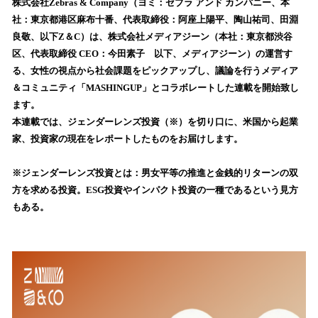
！
株式会社Zebras & Company（ヨミ：ゼブラ アンド カンパニー、本
数
社：東京都港区麻布十番、代表取締役：阿座上陽平、陶山祐司、田淵
を
良敬、以下Z＆C）は、株式会社メディアジーン（本社：東京都渋谷
読
区、代表取締役 CEO：今田素子 以下、メディアジーン）の運営す
み
る、女性の視点から社会課題をピックアップし、議論を行うメディア
込
＆コミュニティ「MASHINGUP」とコラボレートした連載を開始致し
み
ます。
中
で
本連載では、ジェンダーレンズ投資（※）を切り口に、米国から起業
す
家、投資家の現在をレポートしたものをお届けします。
※ジェンダーレンズ投資とは：男女平等の推進と金銭的リターンの双
方を求める投資。ESG投資やインパクト投資の一種であるという見方
もある。