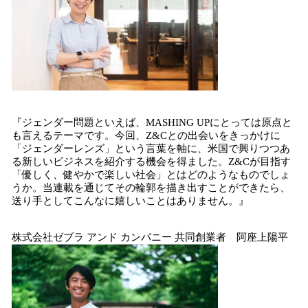
『ジェンダー問題といえば、MASHING UPにとっては原点と
も言えるテーマです。今回、Z&Cとの出会いをきっかけに
「ジェンダーレンズ」という言葉を軸に、米国で興りつつあ
る新しいビジネスを紹介する機会を得ました。Z&Cが目指す
「優しく、健やかで楽しい社会」とはどのようなものでしょ
うか。当連載を通じてその輪郭を描き出すことができたら、
送り手としてこんなに嬉しいことはありません。』
株式会社ゼブラ アンド カンパニー 共同創業者 阿座上陽平