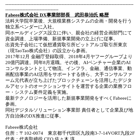
----------------------------------------------------------------------------------
----------------------------------
Fabeee株式会社 DX事業部部長 武田恭治氏 略歴
法科大学院卒業後、大規模業務システムの企画・開発を行う
独立系ベンダーに入社。
同ホールディングス設立に伴い、親会社の経営企画部門にて
資金調達、上場準備、新規事業開発の立上げに従事。
出資先子会社にて仮想通貨取引所ビットアルゴ取引所東京
（現TaoTao株式会社）の設立から参画。
2017年12月 金融庁登録取得、2018年4月ヤフーグループより
20億円調達。同年8月退職。その後、AIベンチャー企業のAI
コンサルタントとして物流、インフラ、金融、通信事業、動
画配信事業のAI活用をサポートする傍ら、大手コンサルファ
ーム元代表が立ち上げたブロックチェーンを活用したデジタ
ルアセットのオークションサイトを運営する企業の業務フロ
ー・システム要件定義を実施。
最新テクノロジーを活用した新規事業開発をすべくFabeeeに
参画。
同社デジタルソリューション事業部 責任者として企業及び地
方自治体のDX推進に従事。
Fabeee株式会社
住所：〒102-0074 東京都千代田区九段南3-7-14VORT九段2F
代表：代表取締役 CEO 佐々木 淳