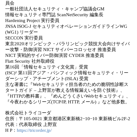
員会
一般社団法人セキュリティ・キャンプ協議会GM
情報セキュリティ専門誌 ScanNetSecurity 編集長
Hardening Project 実行委員
JNSA ISOG-J セキュリティオペレーションガイドラインWG
(WG1) リーダー
SECCON 実行委員
東京2020オリンピック・パラリンピック競技大会向けサイバ
ー攻撃・防御演習 NICT サイバーコロッセオ 推進委員
NICT 実戦的サイバー防御演習 CYDER 推進委員
Flatt Security 社外取締役
第16回「情報セキュリティ文化賞」受賞
(ISC)² 第11回アジア・パシフィック情報セキュリティ・リー
ダーシップ・アチーブメント(ISLA) 受賞
主な著書に『Webセキュリティ担当者のための脆弱性診断ス
タートガイド – 上野宣が教える情報漏えいを防ぐ技術』、
『HTTPの教科書』、『めんどうくさいWebセキュリティ』、
『今夜わかるシリーズ(TCP/IP, HTTP, メール) 』など他多数。
株式会社トライコーダ
住所：〒105-0021 東京都港区東新橋2−10−10 東新橋ビル2F-2
代表：代表取締役 上野宣
H P：
https://tricorder.jp/