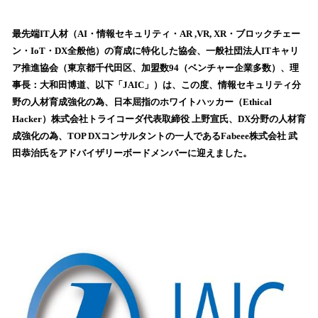
い
ね
！
最先端IT人材（AI・情報セキュリティ・AR ,VR, XR・ブロックチェー
数
ン・IoT・DX全般他）の育成に特化した協会、一般社団法人ITキャリ
を
ア推進協会（東京都千代田区、加盟数94（ベンチャー企業多数）、理
読
事長：大和田博道、以下「JAIC」）は、この度、情報セキュリティ分
み
野の人材育成強化の為、日本屈指のホワイトハッカー（Ethical
込
Hacker）株式会社トライコーダ代表取締役 上野宣氏、DX分野の人材育
み
成強化の為、TOP DXコンサルタントの一人であるFabeee株式会社 武
中
で
田恭治氏をアドバイザリーボードメンバーに迎えました。
す