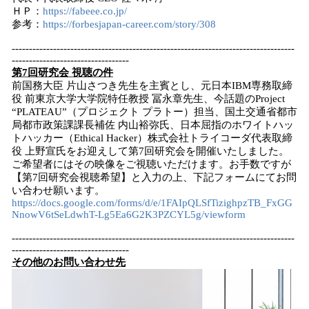
ＨＰ：
https://fabeee.co.jp/
参考：
https://forbesjapan-career.com/story/308
----------------------------------------------------------------------------------
----------------------------------
第7回研究会 視聴の件
前国務大臣 片山さつき先生を主賓とし、元日本IBM専務取締
役 前東京大学大学院特任教授 冨永章先生、今話題のProject
“PLATEAU”（プロジェクト プラトー）担当、国土交通省都市
局都市政策課課長補佐 内山裕弥氏、日本屈指のホワイトハッ
トハッカー（Ethical Hacker）株式会社トライコーダ代表取締
役 上野宣氏をお迎えして第7回研究会を開催いたしました。
ご希望者にはその映像をご視聴いただけます。お手数ですが
【第7回研究会視聴希望】と入力の上、下記フォームにてお問
い合わせ願います。
https://docs.google.com/forms/d/e/1FAIpQLSfTizighpzTB_FxGG
NnowV6tSeLdwhT-Lg5Ea6G2K3PZCYL5g/viewform
----------------------------------------------------------------------------------
----------------------------------
その他のお問い合わせ先