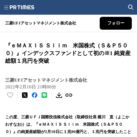
三菱UFJアセットマネジメント株式会社
フォロー
『ｅＭＡＸＩＳ Ｓｌｉｍ 米国株式（Ｓ＆Ｐ５０
０）』インデックスファンドとして初の※1 純資産
総額１兆円を突破
三菱UFJアセットマネジメント株式会社
2022年2月10日 21時00分
い
い
ね
！
この度、三菱ＵＦＪ国際投信株式会社（取締役社長 横川 直（よこか
数
わすなお)）は、『ｅＭＡＸＩＳ Ｓｌｉｍ 米国株式（Ｓ＆Ｐ５０
を
０）』の純資産総額が2月10日に１兆96億円と、１兆円を突破したこと
読