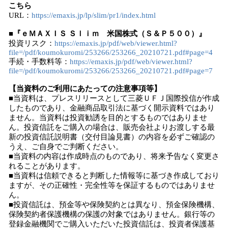
こちら
URL：
https://emaxis.jp/lp/slim/pr1/index.html
■『ｅＭＡＸＩＳ Ｓｌｉｍ 米国株式（Ｓ＆Ｐ５００）』
投資リスク：
https://emaxis.jp/pdf/web/viewer.html?
file=/pdf/koumokuromi/253266/253266_20210721.pdf#page=4
手続・手数料等：
https://emaxis.jp/pdf/web/viewer.html?
file=/pdf/koumokuromi/253266/253266_20210721.pdf#page=7
【当資料のご利用にあたっての注意事項等】
■当資料は、プレスリリースとして三菱ＵＦＪ国際投信が作成
したものであり、金融商品取引法に基づく開示資料ではあり
ません。当資料は投資勧誘を目的とするものではありませ
ん。投資信託をご購入の場合は、販売会社よりお渡しする最
新の投資信託説明書（交付目論見書）の内容を必ずご確認の
うえ、ご自身でご判断ください。
■当資料の内容は作成時点のものであり、将来予告なく変更さ
れることがあります。
■当資料は信頼できると判断した情報等に基づき作成しており
ますが、その正確性・完全性等を保証するものではありませ
ん。
■投資信託は、預金等や保険契約とは異なり、預金保険機構、
保険契約者保護機構の保護の対象ではありません。銀行等の
登録金融機関でご購入いただいた投資信託は、投資者保護基