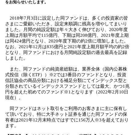
をお知らせいたします。
み
込
2018年7月3日に設定した同ファンドは、多くの投資家の皆
み
さまにご愛顧いただき、設定来順調に残高を増やしてまいり
中
ました。月間の純設定額は年々大きく伸びており、2020年度
で
上期は月額平均で115億円、下期は同208億円、2021年度上期
す
は同424億円となり、2020年度下期の約2倍に増加しました。
なお、2021年12月は835億円と2021年度上期月額平均の約2倍
となり、同ファンドにおける月間純設定額の過去最高を記録
しました。
また、同ファンドの純資産総額は、業界全体（国内公募株
式投信（除くETF））※2では3番目のファンドとなり、投資
信託協会の商品分類における補足分類にてインデックス型と
分類されているインデックスファンドとしては最大、かつ1兆
円を超えた初めてのファンド※1となります（2022年2月10日
現在）。
同ファンドはネット取引をご利用のお客さまに主に保有し
て頂いており、特に大手ネット証券を通じた同ファンドの保
有者は2021年12月末時点ではすでに156万人※3を超えており
ます。