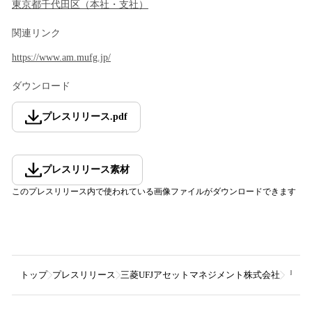
東京都
千代田区
（
本社・支社
）
関連リンク
https://www.am.mufg.jp/
ダウンロード
プレスリリース
.
pdf
プレスリリース素材
このプレスリリース内で使われている画像ファイルがダウンロードできます
トップ
プレスリリース
三菱UFJアセットマネジメント株式会社
『ｅＭ