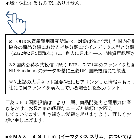
示唆・保証するものではありません。
※1 QUICK資産運用研究所調べ。対象は※2で示した国内公募
協会の商品分類における補足分類にてインデックス型と分類さ
（2022年2月9日現在）に、過去に月末ベ―スで純資産総額が
※2 国内公募株式投信（除く ETF） 5,621本のファンドを対象
NRI/Fundmarkのデータを基に三菱UFJ 国際投信にて調査
※3 上記の大手ネット証券5社にヒアリングした情報をもとに
社にて同ファンドを購入している場合は複数カウント。
三菱ＵＦＪ国際投信は、より一層、商品開発力と運用力に磨
きをかけ、お客さまの多様なニーズと信頼にお応え
してまいります。引き続きご愛顧を賜りますよう、宜しくお
願い申し上げます。
■ｅＭＡＸＩＳ Ｓｌｉｍ（イーマクシス スリム）については