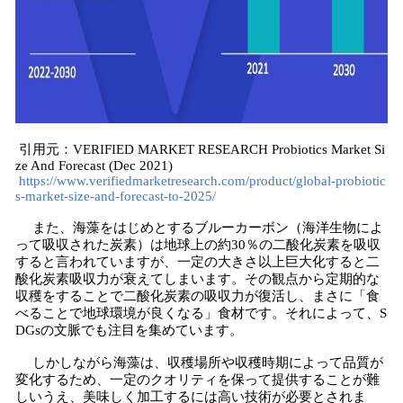
引用元：VERIFIED MARKET RESEARCH Probiotics Market Si
ze And Forecast (Dec 2021)
https://www.verifiedmarketresearch.com/product/global-probiotic
s-market-size-and-forecast-to-2025/
また、海藻をはじめとするブルーカーボン（海洋生物によ
って吸収された炭素）は地球上の約30％の二酸化炭素を吸収
すると言われていますが、一定の大きさ以上巨大化すると二
酸化炭素吸収力が衰えてしまいます。その観点から定期的な
収穫をすることで二酸化炭素の吸収力が復活し、まさに「食
べることで地球環境が良くなる」食材です。それによって、S
DGsの文脈でも注目を集めています。
しかしながら海藻は、収穫場所や収穫時期によって品質が
変化するため、一定のクオリティを保って提供することが難
しいうえ、美味しく加工するには高い技術が必要とされま