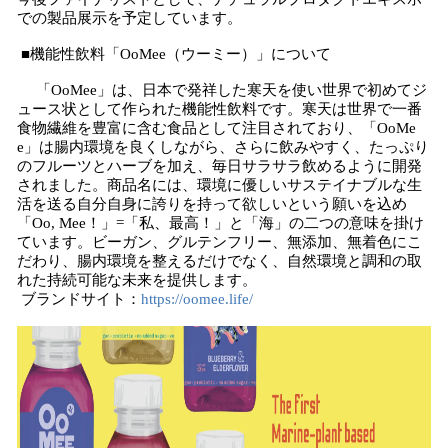
での製品展示を予定しています。
■機能性飲料「OoMee（ウーミー）」について
「OoMee」は、日本で発祥した寒天を使い世界で初めてジ
ュース状として作られた機能性飲料です。寒天は世界で一番
食物繊維を豊富に含む食品として注目されており、「OoMe
e」は腸内環境を良くしながら、さらに飲みやすく、たっぷり
のフルーツとハーブを加え、毎日サラサラ飲めるように開発
されました。商品名には、環境に優しいサステイナブルな生
活を送る自分自身に誇りを持って欲しいという願いを込め
「Oo, Mee！」=「私、最高！」と「海」の二つの意味を掛け
ています。ビーガン、グルテンフリー、無添加、無着色にこ
だわり、腸内環境を整えるだけでなく、自然環境と調和の取
れた持続可能な未来を提供します。
ブランドサイト：
https://oomee.life/