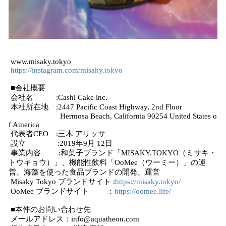
www.misaky.tokyo
https://instagram.com/misaky.tokyo
■会社概要
会社名 :Cashi Cake inc.
本社所在地 :2447 Pacific Coast Highway, 2nd Floor
Hermosa Beach, California 90254 United States o
f America
代表者CEO :三木 アリッサ
設立 :2019年9月 12日
事業内容 :和菓子ブランド「MISAKY.TOKYO（ミサキ・
トウキョウ）」、機能性飲料「OoMee（ウーミー）」の運
営、海藻を使った食品ブランドの開発、運営
Misaky Tokyo ブランドサイト :
https://misaky.tokyo/
OoMee ブランドサイト ：
https://oomee.life/
■本件のお問い合わせ先
メールアドレス：info@aquatheon.com