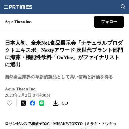
Aqua Theon Inc.
フォロー
日本人初、全米No1食品展示会「ナチュラルプロダ
クトエキスポ」Nextyアワード 次世代プラント部門
に海藻・機能性飲料「OoMee」がファイナリスト
に選出
自然食品業界の革新的製品として高い信頼と評価を得る
Aqua Theon Inc.
2023年2月2日 07時00分
い
い
ね
！
ロサンゼルスで和菓子D2C「MISAKY.TOKYO（ミサキ・トウキョ