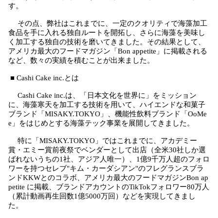
す。
その点、弊社はこれまでに、一定のクオリティで海藻加工
食品を手に入れる独自ルートを開拓し、さらに海藻を美味し
く加工する独自の技術を磨いてきました。その結果として、
アメリカ最大のフードマガジン「Bon appetite」に掲載される
など、数々の実績を積むことが出来ました。
■ Cashi Cake inc.とは
Cashi Cake inc.は、「日本文化を世界に」をミッション
に、海藻寒天を加工する技術を用いて、ハイエンドな和菓子
ブランド「MISAKY.TOKYO」、機能性飲料ブランド「OoMe
e」をはじめとする海藻テック事業を展開してきました。
特に「MISAKY.TOKYO」ではこれまでに、アカデミー
賞・エミー賞前夜祭でベンダーとして出店（全米30社しか選
ばれないうちの1社、アジア人唯一）、1億9千万人超のフォロ
ワーを持つセレブ"キム・カーダシアン"のフレグランスブラ
ンドKKWとのコラボ、アメリカ最大のフードマガジンBon ap
petite に掲載、ブランドアカウントのTikTokフォロワー80万人
（累計動画再生回数1億5000万回）などを実現してきまし
た。