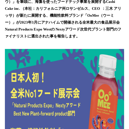
数
ウ）」を筆頭に、海藻を使ったフードテック事業を展開するCashi
を
Cake inc. （本社：カリフォルニア州ロサンゼルス、CEO ：三木 アリ
読
ッサ）が新たに展開する、機能性飲料ブランド「OoMee（ウーミ
み
ー）」が2023年3月にアナハイムで開催される全米最大の食品展示会
込
Natural Products Expo Westの Nextyアワード次世代プラント部門のフ
み
ァイナリストに選出された事を報告します。
中
で
す