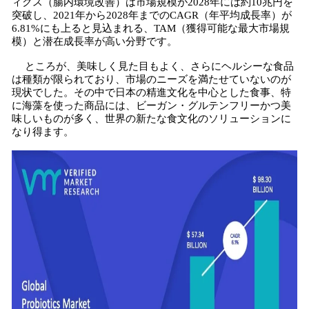
ィクス（腸内環境改善）は市場規模が2028年には約10兆円を
突破し、2021年から2028年までのCAGR（年平均成長率）が
6.81%にも上ると見込まれる、TAM（獲得可能な最大市場規
模）と潜在成長率が高い分野です。
ところが、美味しく見た目もよく、さらにヘルシーな食品
は種類が限られており、市場のニーズを満たせていないのが
現状でした。その中で日本の精進文化を中心とした食事、特
に海藻を使った商品には、ビーガン・グルテンフリーかつ美
味しいものが多く、世界の新たな食文化のソリューションに
なり得ます。