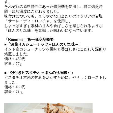
す。
それぞれの原料特性にあった焙煎機を使用し、特に焙煎時
間・焙煎温度にこだわりました。
味付けについても、まろやかな口当たりのイタリアの岩塩
「サーレ・ディ・ロッチャ」を使用し、
しょっぱすぎず素材の甘みや香ばしさを感じられるような
「ほんのり塩味」を意識した味わいになっています。
「
Kono:me
」第一弾商品概要
■
「深煎りカシューナッツ～ほんのり塩味～
」
インド産カシューナッツを風味と香ばしさにこだわり深煎り
焙煎しました。
価格：450円
容量：77g
■
「殻付きピスタチオ～ほんのり塩味～
」
ピスタチオ本来の甘みを活かすために、やさしくローストし
ました。
価格：450円
容量：71ｇ