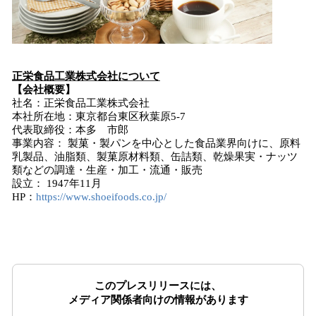
正栄食品工業
株式会社
について
【会社概要】
社名：正栄食品工業株式会社
本社所在地：東京都台東区秋葉原5-7
代表取締役：本多 市郎
事業内容： 製菓・製パンを中心とした食品業界向けに、原料
乳製品、油脂類、製菓原材料類、缶詰類、乾燥果実・ナッツ
類などの調達・生産・加工・流通・販売
設立： 1947年11月
HP：
https://www.shoeifoods.co.jp/
このプレスリリースには、
メディア関係者向けの情報があります