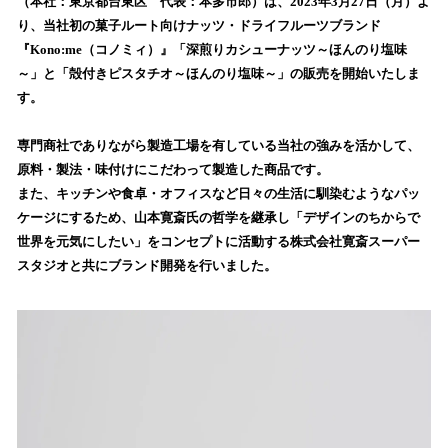
（本社：東京都台東区 代表：本多市郎）は、2023年3月27日（月）よ
読
り、当社初の菓子ルート向けナッツ・ドライフルーツブランド
み
『Kono:me（コノミィ）』「深煎りカシューナッツ～ほんのり塩味
込
～」と「殻付きピスタチオ～ほんのり塩味～」の販売を開始いたしま
み
す。
中
で
す
専門商社でありながら製造工場を有している当社の強みを活かして、
原料・製法・味付けにこだわって製造した商品です。
また、キッチンや食卓・オフィスなど日々の生活に馴染むようなパッ
ケージにするため、山本寛斎氏の哲学を継承し「デザインのちからで
世界を元気にしたい」をコンセプトに活動する株式会社寛斎スーパー
スタジオと共にブランド開発を行いました。