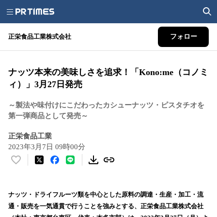
正栄食品工業株式会社
フォロー
ナッツ本来の美味しさを追求！「Kono:me（コノミ
ィ）」3月27日発売
～製法や味付けにこだわったカシューナッツ・ピスタチオを
第一弾商品として発売～
正栄食品工業
2023年3月7日 09時00分
い
い
ね
！
ナッツ・ドライフルーツ類を中心とした原料の調達・生産・加工・流
数
通・販売を一気通貫で行うことを強みとする、正栄食品工業株式会社
を