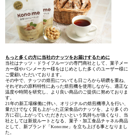
もっと多くの方に
当社
のナッツをお届けするために
当社はナッツ・ドライフルーツの専門商社として、菓子メー
カー様やパンメーカー様をはじめとした多くのユーザー様に
ご愛顧いただいております。
その中で、ナッツの焙煎についても日ごろから研鑽を重ね、
それぞれの原料特性にあった焙煎機を使用しながら、適正な
温度や時間を研究し、より良い商品のご提供に努めておりま
す。
21年の新工場稼働に伴い、オリジナルの焙煎機導入を行い、
量だけでなく質も上がった正栄食品のナッツを、より多くの
方に召し上がっていただきたいという気持ちが強くなり、当
社としては新規ルートとなる、菓子・加工食品チャネル商品
として、新ブランド「Kono:me」を立ち上げる事となりまし
た。