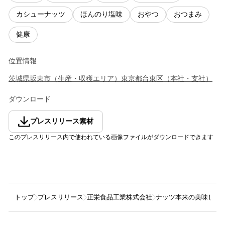
カシューナッツ
ほんのり塩味
おやつ
おつまみ
健康
位置情報
茨城県
坂東市
（
生産・収穫エリア
）
東京都
台東区
（
本社・支社
）
ダウンロード
プレスリリース素材
このプレスリリース内で使われている画像ファイルがダウンロードできます
トップ
プレスリリース
正栄食品工業株式会社
ナッツ本来の美味しさを追