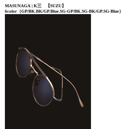
MASUNAGA | K三 【SUZU】
6color（GP/BK.BK/GP.Blue.SG-GP/BK.SG-BK/GP.SG-Blue）