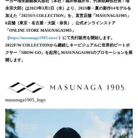
数
ーカー増永眼鏡株式会社（本社：福井県福井市、代表取締役社長：増
を
永宗大郎）は2023年3月1日（水）より、2023春・夏の新作14モデルを
読
加えた「2023S/S COLLECTION」を、直営店舗「MASUNAGA1905」
み
6店舗（東京・名古屋・大阪・奈良）、公式オンラインストア
込
「ONLINE STORE MASUNAGA1905」
み
（
https://masunaga1905.store/
）にて先行販売を開始します。
中
で
2022F/W COLLECTIONから継続しキービジュアルに世界的ビートボ
す
クサー「SHOW-GO」を起用しMASUNAGA1905のプロモーションを展
開します。
masunaga1905_logo