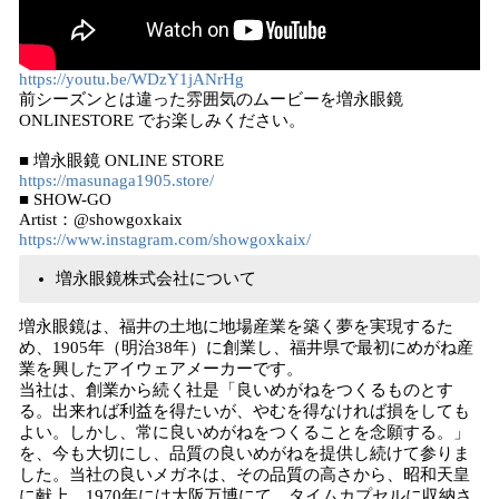
https://youtu.be/WDzY1jANrHg
前シーズンとは違った雰囲気のムービーを増永眼鏡
ONLINESTORE でお楽しみください。
■ 増永眼鏡 ONLINE STORE
https://masunaga1905.store/
■ SHOW-GO
Artist：@showgoxkaix
https://www.instagram.com/showgoxkaix/
増永眼鏡株式会社について
増永眼鏡は、福井の土地に地場産業を築く夢を実現するた
め、1905年（明治38年）に創業し、福井県で最初にめがね産
業を興したアイウェアメーカーです。
当社は、創業から続く社是「良いめがねをつくるものとす
る。出来れば利益を得たいが、やむを得なければ損をしても
よい。しかし、常に良いめがねをつくることを念願する。」
を、今も大切にし、品質の良いめがねを提供し続けて参りま
した。当社の良いメガネは、その品質の高さから、昭和天皇
に献上。1970年には大阪万博にて、タイムカプセルに収納さ