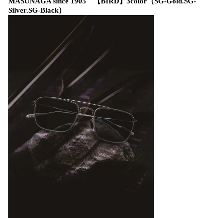
MASUNAGA since 1905 【BIRD】3color（SG-Gold.SG-
Silver.SG-Black）