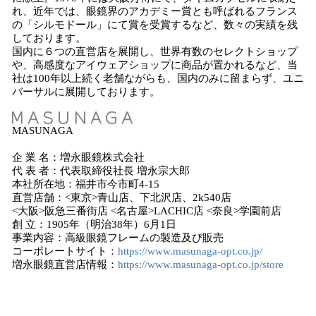
れ、近年では、眼鏡界のアカデミー賞とも呼ばれるフランス
の「シルモドール」にて賞を受賞するなど、数々の実績を残
しております。
国内に６つの直営店を展開し、世界有数のセレクトショップ
や、高感度なアイウェアショップに商品が置かれるなど、当
社は100年以上続く老舗ながらも、国内のみに留まらず、ユニ
バーサルに展開しております。
MASUNAGA
企 業 名：増永眼鏡株式会社
代 表 者：代表取締役社長 増永宗大郎
本社所在地：福井市今市町4-15
直営店舗：<東京>青山店、下北沢店、2k540店
<大阪>阪急三番街店 <名古屋>LACHIC店 <奈良>学園前店
創 立：1905年（明治38年）6月1日
事業内容：高級眼鏡フレームの製造及び販売
コーポレートサイト：
https://www.masunaga-opt.co.jp/
増永眼鏡直営店情報：
https://www.masunaga-opt.co.jp/store