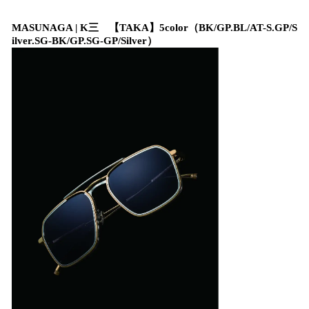
MASUNAGA | K三 【TAKA】5color（BK/GP.BL/AT-S.GP/S
ilver.SG-BK/GP.SG-GP/Silver）