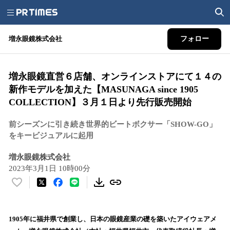
増永眼鏡株式会社
フォロー
増永眼鏡直営６店舗、オンラインストアにて１４の
新作モデルを加えた【MASUNAGA since 1905
COLLECTION】３月１日より先行販売開始
前シーズンに引き続き世界的ビートボクサー「SHOW-GO」
をキービジュアルに起用
増永眼鏡株式会社
2023年3月1日 10時00分
い
い
ね
！
1905年に福井県で創業し、日本の眼鏡産業の礎を築いたアイウェアメ