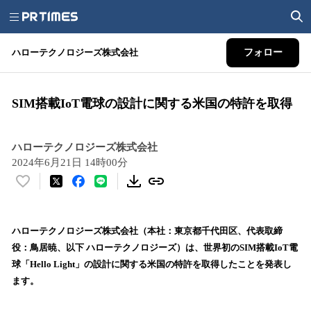
ハローテクノロジーズ株式会社
フォロー
SIM搭載IoT電球の設計に関する米国の特許を取得
ハローテクノロジーズ株式会社
2024年6月21日 14時00分
い
い
ね
！
ハローテクノロジーズ株式会社（本社：東京都千代田区、代表取締
数
役：鳥居暁、以下 ハローテクノロジーズ）は、世界初のSIM搭載IoT電
を
球「Hello Light」の設計に関する米国の特許を取得したことを発表し
読
ます。
み
込