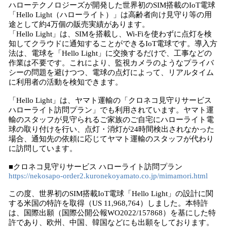
ハローテクノロジーズが開発した世界初のSIM搭載のIoT電球
み
「Hello Light（ハローライト）」は高齢者向け見守り等の用
中
途として約4万個の販売実績があります。
で
「Hello Light」は、SIMを搭載し、Wi-Fiを使わずに点灯を検
す
知してクラウドに通知することができるIoT電球です。導入方
法は、電球を「Hello Light」に交換するだけで、工事などの
作業は不要です。これにより、監視カメラのようなプライバ
シーの問題を避けつつ、電球の点灯によって、リアルタイム
に利用者の活動を検知できます。
「Hello Light」は、ヤマト運輸の「クロネコ見守りサービス
ハローライト訪問プラン」でも利用されています。ヤマト運
輸のスタッフが見守られるご家族のご自宅にハローライト電
球の取り付けを行い、点灯・消灯が24時間検出されなかった
場合、通知先の依頼に応じてヤマト運輸のスタッフが代わり
に訪問しています。
■クロネコ見守りサービス ハローライト訪問プラン
https://nekosapo-order2.kuronekoyamato.co.jp/mimamori.html
この度、世界初のSIM搭載IoT電球「Hello Light」の設計に関
する米国の特許を取得（US 11,968,764）しました。本特許
は、国際出願（国際公開公報WO2022/157868）を基にした特
許であり、欧州、中国、韓国などにも出願をしております。