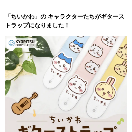
い
ね
！
「ちいかわ」の キャラクターたちがギタース
数
トラップになりました！
を
読
み
込
み
中
で
す