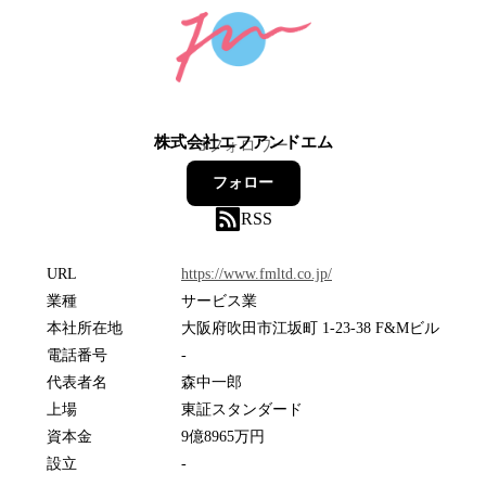
株式会社エフアンドエム
3
フォロワー
フォロー
RSS
URL
https://www.fmltd.co.jp/
業種
サービス業
本社所在地
大阪府吹田市江坂町 1-23-38 F&Mビル
電話番号
-
代表者名
森中一郎
上場
東証スタンダード
資本金
9億8965万円
設立
-