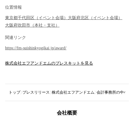
位置情報
東京都
千代田区
（
イベント会場
）
大阪府
北区
（
イベント会場
）
大阪府
吹田市
（
本社・支社
）
関連リンク
https://fm-suishinkyogikai.jp/award/
株式会社エフアンドエム
のプレスキットを見る
トップ
プレスリリース
株式会社エフアンドエム
会計事務所の中小企業支
会社概要