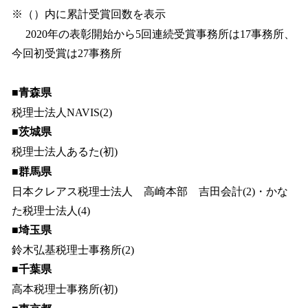
※（）内に累計受賞回数を表示
2020年の表彰開始から5回連続受賞事務所は17事務所、
今回初受賞は27事務所
■青森県
税理士法人NAVIS(2)
■茨城県
税理士法人あるた(初)
■群馬県
日本クレアス税理士法人 高崎本部 吉田会計(2)・かな
た税理士法人(4)
■埼玉県
鈴木弘基税理士事務所(2)
■千葉県
高本税理士事務所(初)