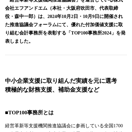
を
会社エフアンドエム（本社・大阪府吹田市、代表取締
読
み
役・森中一郎）は、2024年10月2日・10月9日に開催され
込
た推進協議会フォーラムにて、優れた付加価値支援に取
み
り組む会計事務所を表彰する「TOP100事務所2024」を発
中
で
表しました。
す
中小企業支援に取り組んだ実績を元に選考
積極的な財務支援、補助金支援など
■TOP100事務所とは
経営革新等支援機関推進協議会に参画している全国1700