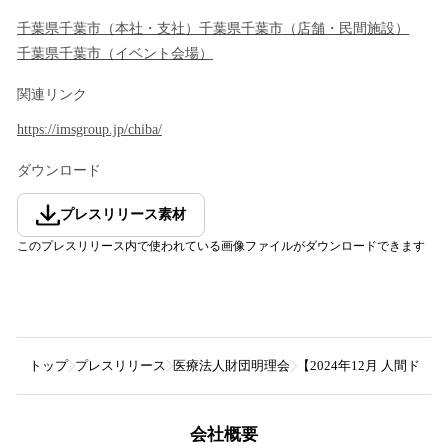
千葉県
千葉市
（
本社・支社
）
千葉県
千葉市
（
店舗・民間施設
）
千葉県
千葉市
（
イベント会場
）
関連リンク
https://imsgroup.jp/chiba/
ダウンロード
プレスリリース素材
このプレスリリース内で使われている画像ファイルがダウンロードできます
トップ
プレスリリース
医療法人財団明理会
【2024年12月 人間ドッ
会社概要