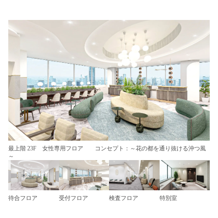
い
ね
！
数
を
読
み
込
み
中
で
す
最上階 23F 女性専用フロア コンセプト：～花の都を通り抜ける沖つ風
～
待合フロア
受付フロア
検査フロア
特別室