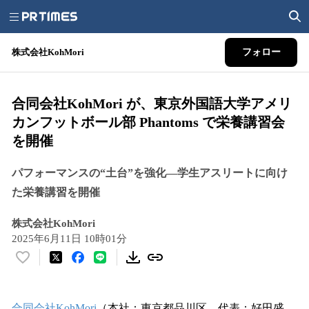
株式会社KohMori
フォロー
合同会社KohMori が、東京外国語大学アメリ
カンフットボール部 Phantoms で栄養講習会
を開催
パフォーマンスの“土台”を強化—学生アスリートに向け
た栄養講習を開催
株式会社KohMori
2025年6月11日 10時01分
い
い
ね
！
合同会社KohMori
（本社：東京都品川区、代表：好田盛