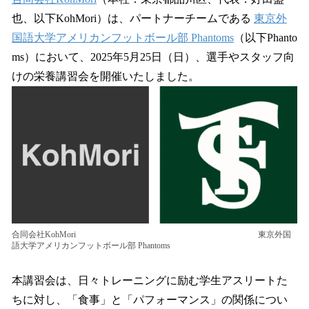
数
也、以下KohMori）は、パートナーチームである
東京外
を
国語大学アメリカンフットボール部 Phantoms
（以下Phanto
読
み
ms）において、2025年5月25日（日）、選手やスタッフ向
込
けの栄養講習会を開催いたしました。
み
中
で
す
合同会社KohMori 東京外国
語大学アメリカンフットボール部 Phantoms
本講習会は、日々トレーニングに励む学生アスリートた
ちに対し、「食事」と「パフォーマンス」の関係につい