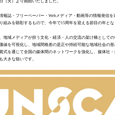
月1日（火）より開始いたしました。
読
み
込
情報誌・フリーペーパー・Webメディア・動画等の情報発信を
み
り組みを顕彰するもので、今年で15周年を迎える節目の年とな
中
で
す
、地域メディアが担う文化・経済・人の交流の架け橋としての
価値を可視化し、地域間格差の是正や持続可能な地域社会の形
賞式を通じて全国の媒体間のネットワークを強化し、媒体社・
も大きな狙いです。