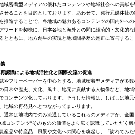
地域密着型メディアの優れたコンテンツや地域社会への貢献を
させることを⽬的としております。あわせて、発⾏元媒体社の
を推進することで、各地域の魅⼒あるコンテンツの国内外への
アワードを契機に、⽇本各地と海外との間に経済的・⽂化的な
るとともに、地⽅創⽣の実現と地域間格差の是正に寄与するこ
意義
値再認識による地域活性化と国際交流の促進
誌やフリーペーパーを中⼼とする、地域密着型メディアが多数
の⽇常や歴史、⽂化、⾵⼟、地元に貢献する⼈物像など、地域
でコンテンツ化しております。そうした情報は、しばしば地元
、地域の再発⾒へとつながってまいります。
、通常は地域内でのみ流通しているこれらのメディアが、全国
地域コンテンツ”そのものの価値をより広く認識していただく機
農産品や特産品、⾵景や⽂化への関⼼を喚起し、「訪れてみた