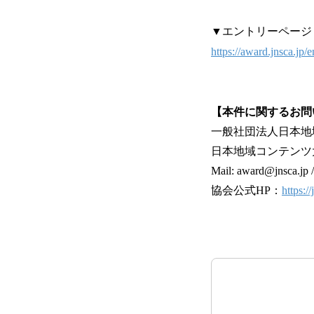
▼エントリーページ
https://award.jnsca.jp/e
【本件に関するお問
一般社団法人日本地
日本地域コンテンツ
Mail: award@jnsca.jp 
協会公式HP：
https://