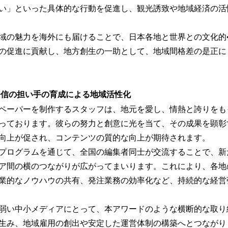
い」といった具体的な⾏動を促進し、観光誘致や地域経済の活
域の魅⼒を海外にも届けることで、日本各地と世界との文化的
の促進に貢献し、地⽅創⽣の⼀助として、地域間格差の是正に
発信の担い⼿の育成による地域活性化
ペーパーを制作するスタッフは、地元を愛し、情熱と誇りをも
っております。彼らの努⼒と創意に光を当て、その成果を顕彰
向上が促され、コンテンツの質的な向上が期待されます。
プログラムを通じて、全国の編集者同⼠が交流することで、新
ア間の横のつながりが広がってまいります。これにより、各地
業的なノウハウの共有、発注業務の効率化など、持続的な経営
弱い中⼩メディアにとって、本アワードのような横断的な取り
⽣み、地域雇⽤の創出や安定した運営体制の構築へとつながり