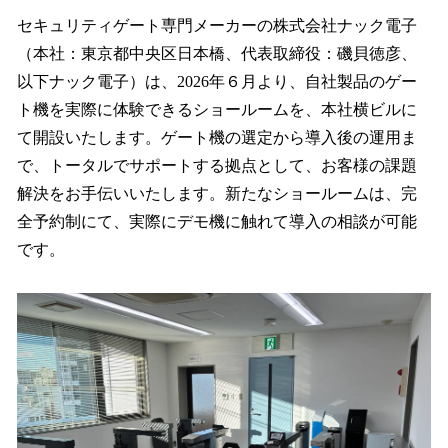
ね
！
セキュリティゲート専門メーカーの株式会社ナック電子
数
（本社：東京都中央区日本橋、代表取締役：磯貝徳彦、
を
以下ナック電子）は、2026年６月より、自社製品のゲー
読
み
ト機を実際に体験できるショールームを、本社横ビルに
込
て開設いたします。ゲート機の選定から導入後の運用ま
み
で、トータルでサポートする拠点として、お客様の課題
中
で
解決をお手伝いいたします。新たなショールームは、完
す
全予約制にて、実際にデモ機に触れて導入の相談が可能
です。