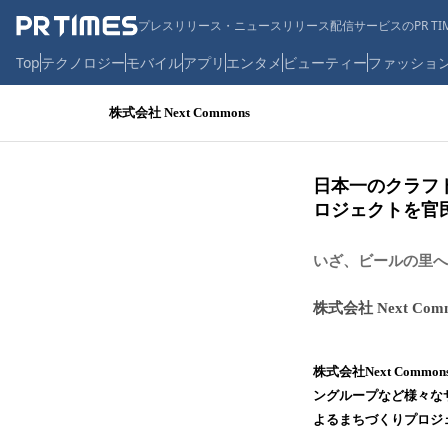
プレスリリース・ニュースリリース配信サービスのPR TIM
Top
テクノロジー
モバイル
アプリ
エンタメ
ビューティー
ファッショ
株式会社 Next Commons
日本一のクラフ
ロジェクトを官
いざ、ビールの里へ
株式会社 Next Com
株式会社Next Co
ングループなど様々な
よるまちづくりプロジェク