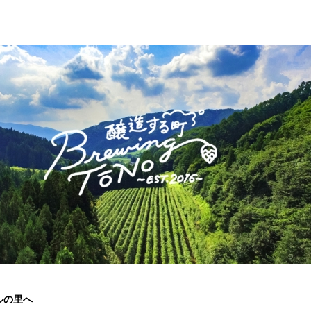
み
込
み
中
で
す
ルの里へ