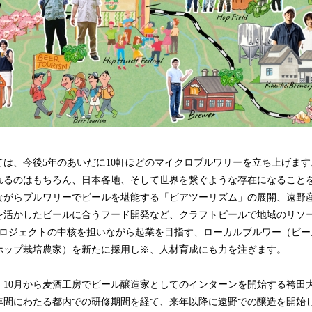
ては、今後5年のあいだに10軒ほどのマイクロブルワリーを立ち上げま
れるのはもちろん、日本各地、そして世界を繋ぐような存在になること
ながらブルワリーでビールを堪能する「ビアツーリズム」の展開、遠野
を活かしたビールに合うフード開発など、クラフトビールで地域のリソ
プロジェクトの中核を担いながら起業を目指す、ローカルブルワー（ビー
ホップ栽培農家）を新たに採用し※、人材育成にも力を注ぎます。
10月から麦酒工房でビール醸造家としてのインターンを開始する袴田大
１年間にわたる都内での研修期間を経て、来年以降に遠野での醸造を開始