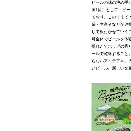
ビールの味の決め手
国1位）として、ビ
ており、このままで
業・生産者などが連
して根付かせていく
町全体でビールを体験
採れたてホップの香
ールで乾杯すること
らないアイデアや、
いビール、新しい文