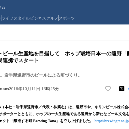
ES
ン
ライフスタイル
ビジネス
グルメ
スポーツ
トビール生産地を目指して ホップ栽培日本一の遠野「
民連携でスタート
。岩手県遠野市のビールによる町づくり。
mons
2016年10月11日 13時25分
い
い
ね
mmons（本社：岩手県遠野市／代表：林篤志）は、遠野市や、キリンビール株式
！
サポーターとともに、ホップの一大生産地である遠野から新たなビール文化
数
ト「醸造する町 Brewing Tono」を立ち上げました。
http://brewingtono.jp
を
読