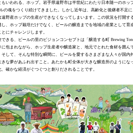
ともいわれる、ホップ。岩手県遠野市は半世紀にわたり日本随一のホッ
ールの魂をつくり続けてきました。しかし近年は、高齢化と後継者不足に
は遠野産ホップの生産ができなくなってしまいます。この状況を打開す
携し、ホップ栽培だけでなく、ビールの醸造までを地域の産業として育
ことにチャレンジします。
できる、ビールの里のビジョンコンセプトは「醸造する町 Brewing To
りに包まれながら、ホップ生産者や醸造家と、地元でとれた食材を囲ん
。そして、そんな特別な瞬間に、ビールを愛するさまざまな人々が国内
大きな夢があふれ出すこと。あたかも町全体が大きな醸造所のようにな
化、確かな経済がぐつぐつと創りだされることです。