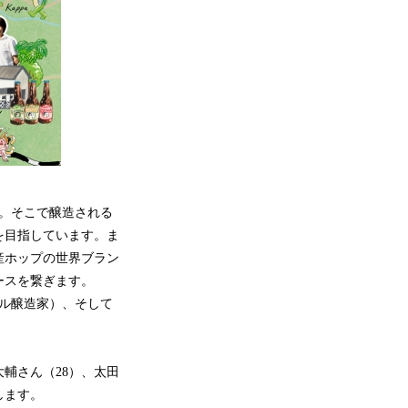
す。そこで醸造される
を目指しています。ま
産ホップの世界ブラン
ースを繋ぎます。
ル醸造家）、そして
輔さん（28）、太田
します。