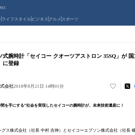
ES
ン
ライフスタイル
ビジネス
グルメ
スポーツ
式腕時計「セイコー クオーツアストロン 35SQ」が 
」に登録
式会社
2018年8月21日 14時01分
い
い
ね
時間を手にする”社会を実現したセイコーの腕時計が、未来技術遺産に！
！
数
を
読
グス株式会社（社長 中村 吉伸）とセイコーエプソン株式会社（社長 
み