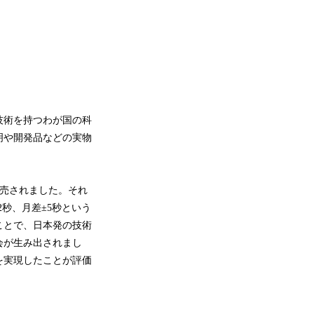
技術を持つわが国の科
明や開発品などの実物
発売されました。それ
秒、月差±5秒という
ことで、日本発の技術
会が生み出されまし
を実現したことが評価