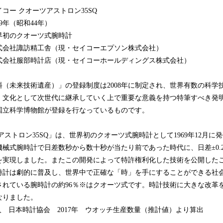
クオーツアストロン35SQ
年（昭和44年）
のクオーツ式腕時計
会社諏訪精工舎（現・セイコーエプソン株式会社）
服部時計店（現・セイコーホールディングス株式会社）
（未来技術遺産）」の登録制度は2008年に制定され、世界有数の科学
、文化として次世代に継承していく上で重要な意義を持つ特筆すべき発
国立科学博物館が登録を行なっているものです。
アストロン35SQ」は、世界初のクオーツ式腕時計として1969年12月に
械式腕時計で日差数秒から数十秒が当たり前であった時代に、日差±0.2
を実現しました。またこの開発によって特許権利化した技術を公開した
時計は劇的に普及し、世界中で正確な「時」を手にすることができる社
されている腕時計の約96％※はクオーツ式です。時計技術に大きな改革
なりました。
 日本時計協会 2017年 ウオッチ生産数量（推計値）より算出