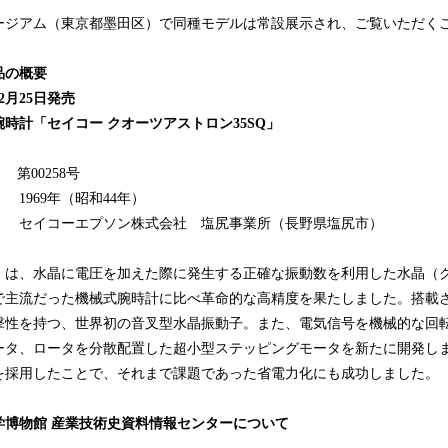
ージアム（東京都墨田区）で同種モデルは常設展示され、ご覧いただく
品の概要
12月25日発売
時計「セイコー クオーツアストロン35SQ」
00258号
69年（昭和44年）
： セイコーエプソン株式会社 塩尻事業所（長野県塩尻市）
：
」は、水晶に電圧を加えた際に発生する正確な振動数を利用した水晶（
で主流だった機械式腕時計に比べ革命的な高精度を果たしました。搭載
撃性を持つ、世界初の音叉型水晶振動子。また、電気信号を機械的な回
ータ、ロータを分散配置した超小型ステッピングモータを新たに開発しま
を採用したことで、それまで課題であった省電力化にも成功しました。
学博物館 産業技術史資料情報センターについて