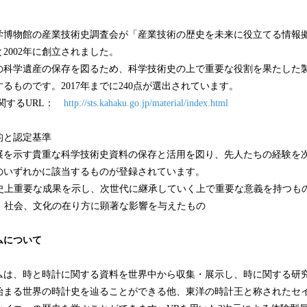
学博物館の産業技術史調査会が「産業技術の歴史を未来に役立てる情報
2002年に創立されました。
の科学遺産の保存を図るため、科学技術史の上で重要な役割を果たした製
るものです。2017年までに240点が選出されています。
関するURL：
http://sts.kahaku.go.jp/material/index.html
的と認定基準
展を示す貴重な科学技術史資料の保存と活用を図り、先人たちの経験を
のいずれかに該当するものが登録されています。
展史上重要な成果を示し、次世代に継承していく上で重要な意義を持つも
済、社会、文化の在り方に顕著な影響を与えたもの
ムについて
ムは、時と時計に関する資料を世界中から収集・展示し、時に関する研
始まる世界の時計史を辿ることができる他、東洋の時計王と称されたセ