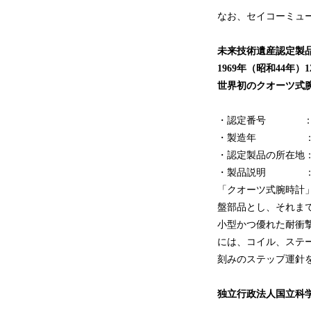
なお、セイコーミュ
未来技術遺産認定製
1969年（昭和44年）
世界初のクオーツ式腕
・認定番号 ： 第
・製造年 ： 19
・認定製品の所在地
・製品説明 
「クオーツ式腕時計
盤部品とし、それま
小型かつ優れた耐衝
には、コイル、ステ
刻みのステップ運針
独立行政法人国立科