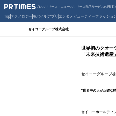
プレスリリース・ニュースリリース配信サービスのPR TIM
Top
テクノロジー
モバイル
アプリ
エンタメ
ビューティー
ファッショ
セイコーグループ株式会社
世界初のクオーツ
「未来技術遺産
セイコーグループ株
”世界中の人が正確な
セイコーホールディン