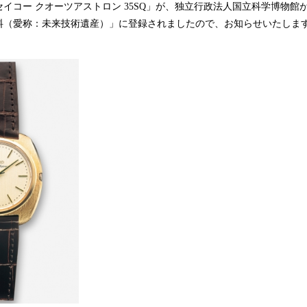
イコー クオーツアストロン 35SQ」が、独立行政法人国立科学博物館が
込
料（愛称：未来技術遺産）」に登録されましたので、お知らせいたしま
み
中
で
す