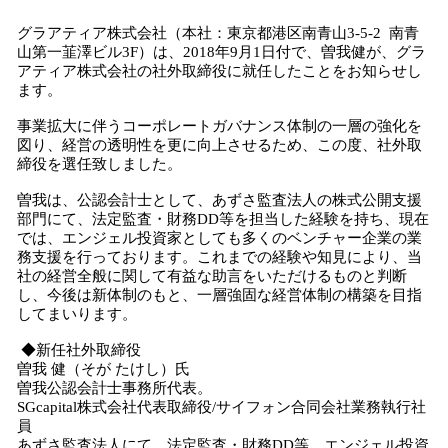
み
グラアティア株式会社（本社：東京都港区南青山3-5-2 南青
込
山第一韮澤ビル3F）は、2018年9月1日付で、曽我健が、グラ
み
アティア株式会社の社外取締役に就任したことをお知らせし
中
ます。
で
す
事業拡大に伴うコーポレートガバナンス体制の一層の強化を
図り、経営の透明性を更に向上させるため、この度、社外取
締役を選任致しました。
曽我は、公認会計士として、あずさ監査法人の株式公開支援
部門にて、法定監査・財務DD等を担当した経験を持ち、現在
では、エンジェル投資家としても多くのベンチャー企業の業
務支援を行っております。これまでの経験や知見により、当
社の経営全般に関して有益な助言をいただけるものと判断
し、今後は新体制のもと、一層強固な経営体制の構築を目指
してまいります。
◆新任社外取締役
曽我 健（そが たけし）氏
曽我公認会計士事務所代表。
SGcapital株式会社代表取締役/サイフォン合同会社業務執行社
員
あずさ監査法人にて、法定監査・財務DD等。エンジェル投資