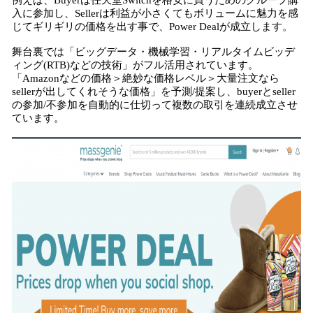
例えば、Buyerは任天堂Switchを格安に買うためのグループ購
込
入に参加し、Sellerは利益が小さくてもボリュームに魅力を感
み
じてギリギリの価格を出す事で、Power Dealが成立します。
中
舞台裏では「ビッグデータ・機械学習・リアルタイムビッデ
で
ィング(RTB)などの技術」がフル活用されています。
す
「Amazonなどの価格＞絶妙な価格レベル＞大量注文なら
sellerが出してくれそうな価格」を予測/提案し、buyerとseller
の参加/不参加を自動的に仕切って複数の取引を連続成立させ
ています。