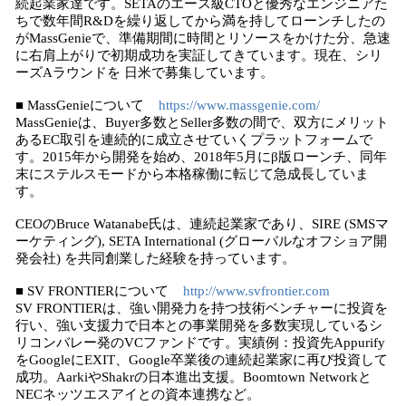
続起業家達です。SETAのエース級CTOと優秀なエンジニアた
ちで数年間R&Dを繰り返してから満を持してローンチしたの
がMassGenieで、準備期間に時間とリソースをかけた分、急速
に右肩上がりで初期成功を実証してきています。現在、シリ
ーズAラウンドを 日米で募集しています。
■ MassGenieについて
https://www.massgenie.com/
MassGenieは、Buyer多数とSeller多数の間で、双方にメリット
あるEC取引を連続的に成立させていくプラットフォームで
す。2015年から開発を始め、2018年5月にβ版ローンチ、同年
末にステルスモードから本格稼働に転じて急成長していま
す。
CEOのBruce Watanabe氏は、連続起業家であり、SIRE (SMSマ
ーケティング), SETA International (グローバルなオフショア開
発会社) を共同創業した経験を持っています。
■ SV FRONTIERについて
http://www.svfrontier.com
SV FRONTIERは、強い開発力を持つ技術ベンチャーに投資を
行い、強い支援力で日本との事業開発を多数実現しているシ
リコンバレー発のVCファンドです。実績例：投資先Appurify
をGoogleにEXIT、Google卒業後の連続起業家に再び投資して
成功。AarkiやShakrの日本進出支援。Boomtown Networkと
NECネッツエスアイとの資本連携など。