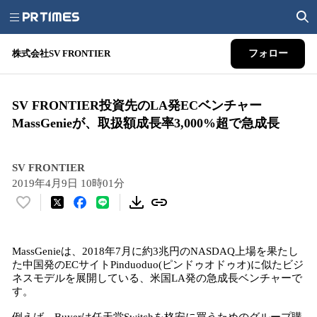
株式会社SV FRONTIER
フォロー
SV FRONTIER投資先のLA発ECベンチャー
MassGenieが、取扱額成長率3,000%超で急成長
SV FRONTIER
2019年4月9日 10時01分
い
い
ね
MassGenieは、2018年7月に約3兆円のNASDAQ上場を果たし
！
た中国発のECサイトPinduoduo(ピンドゥオドゥオ)に似たビジ
数
ネスモデルを展開している、米国LA発の急成長ベンチャーで
を
す。
読
み