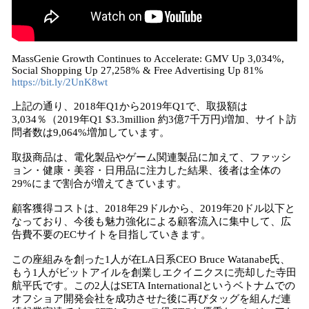
MassGenie Growth Continues to Accelerate: GMV Up 3,034%,
Social Shopping Up 27,258% & Free Advertising Up 81%
https://bit.ly/2UnK8wt
上記の通り、2018年Q1から2019年Q1で、取扱額は
3,034％（2019年Q1 $3.3million 約3億7千万円)増加、サイト訪
問者数は9,064%増加しています。
取扱商品は、電化製品やゲーム関連製品に加えて、ファッシ
ョン・健康・美容・日用品に注力した結果、後者は全体の
29%にまで割合が増えてきています。
顧客獲得コストは、2018年29ドルから、2019年20ドル以下と
なっており、今後も魅力強化による顧客流入に集中して、広
告費不要のECサイトを目指していきます。
この座組みを創った1人が在LA日系CEO Bruce Watanabe氏、
もう1人がビットアイルを創業しエクイニクスに売却した寺田
航平氏です。この2人はSETA Internationalというベトナムでの
オフショア開発会社を成功させた後に再びタッグを組んだ連