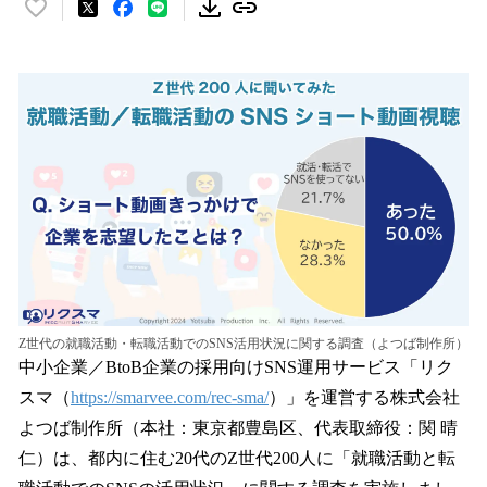
い
い
ね
！
数
を
読
み
込
み
中
で
す
Z世代の就職活動・転職活動でのSNS活用状況に関する調査（よつば制作所）
中小企業／BtoB企業の採用向けSNS運用サービス「リク
スマ（
https://smarvee.com/rec-sma/
）」を運営する株式会社
よつば制作所（本社：東京都豊島区、代表取締役：関 晴
仁）は、都内に住む20代のZ世代200人に「就職活動と転