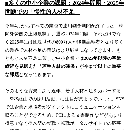
■多くの中小企業の課題：2024年問題・2025年
問題での「慢性的人材不足」
今年4月からすべての業種で適用猶予期間が終了した「時
間外労働の上限規制」、通称2024年問題。それだけでな
く2025年には団塊世代の800万人が後期高齢者となり多く
の業界で人材不足の問題はより顕著になってきます。も
ともと人材不足に苦しむ中小企業では
2025年以降の事業
継続を見据えた「若手人材の確保」が今まで以上に重要
な課題
となってきます。
そのような背景もあり近年、若手人材不足をカバーする
「SNS経由での採用活動」に注目が集まっています。SNS
では企業と求職者がダイレクトにコミュニケーションを
取ることができるため、PCによる文書制作などがあまり
得意でなく従来型の就職・転職ポータルサイトでの応募