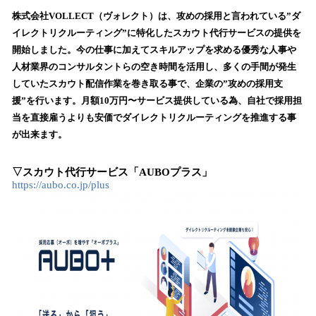
ね
！
株式会社VOLLECT（ヴォレクト）は、攻めの採用と言われている”ダ
数
イレクトリクルーティング”に特化したスカウト代行サービスの提供を
を
開始しました。今の仕事に加えてスキルアップを求める優秀な人事や
読
人材業界のコンサルタントらの空き時間を活用し、多くの手間が発生
み
していたスカウト配信作業を巻き取る事で、企業の”攻めの採用支
込
援”を行います。月額10万円〜サービス提供している為、自社で採用担
み
当を直接雇うよりも安価でダイレクトリクルーティングを推進する事
中
で
が出来ます。
す
▽スカウト代行サービス「AUBOプラス」
https://aubo.co.jp/plus