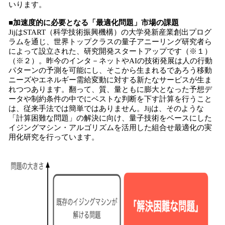
いります。
■加速度的に必要となる「最適化問題」市場の課題
JijはSTART（科学技術振興機構）の大学発新産業創出プログ
ラムを通じ、世界トップクラスの量子アニーリング研究者ら
によって設立された、研究開発スタートアップです（※１）
（※２）。昨今のインタ－ネットやAIの技術発展は人の行動
パターンの予測を可能にし、そこから生まれるであろう移動
ニーズやエネルギー需給変動に対する新たなサービスが生ま
れつつあります。翻って、質、量ともに膨大となった予想デ
ータや制約条件の中でにベストな判断を下す計算を行うこと
は、従来手法では簡単ではありません。Jijは、そのような
「計算困難な問題」の解決に向け、量子技術をベースにした
イジングマシン・アルゴリズムを活用した組合せ最適化の実
用化研究を行っています。