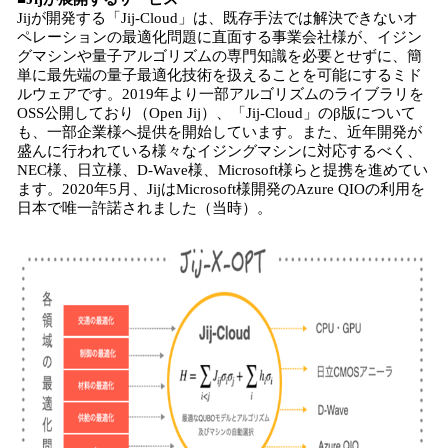
Jijが開発する「Jij-Cloud」は、既存手法では解決できないオ
ペレーションの最適化問題に直面する事業会社様が、イジン
グマシンや量子アルゴリズムの専門知識を必要とせずに、簡
単に最先端の量子最適化技術を扱えることを可能にするミド
ルウェアです。2019年より一部アルゴリズムのライブラリを
OSS公開しており（Open Jij）、「Jij-Cloud」のβ版について
も、一部企業様へ提供を開始しています。また、近年開発が
盛んに行われている様々なイジングマシンに対応するべく、
NEC様、日立様、D-Wave様、Microsoft様らと提携を進めてい
ます。2020年5月、JijはMicrosoft様開発のAzure QIOの利用を
日本で唯一許諾されました（当時）。