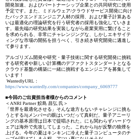
開発加速、およびパートナーシップ企業との共同研究に使用
予定です。また、ミドルウェア/クラウドサービス開発に向け
たバックエンドエンジニア人材の採用、および量子計算ある
いは最適化の理論研究を行う研究者の採用も強化していきま
す。最先端の研究結果を実装しながら産業実用に繋げること
を求められる、非常にチャレンジングな、しかしエキサイテ
ィングな市場の開拓を担うべく、引き続き研究開発に邁進し
て参ります。
アルゴリズム開発や研究・量子技術に関する研究開発に挑戦
する研究者や新しい計算機のデファクトスタンダートとなる
クラウド基盤の構築に一緒に挑戦するエンジニアを募集して
います！
WantedlyURL：
https://www.wantedly.com/companies/company_6069777
■今回のご出資担当者様からのコメント
＜ANRI Partner 鮫島 昌弘 氏＞
「世界を最適化させる」そんな途方もないチャレンジに挑も
うとするJijメンバーの眼はいつだって真剣だ。量子アニーリ
ングの基本原理は日本で提唱された。にも関わらずハードウ
ェアは海外で先攻してしまった。これからJijが反撃の狼煙を
上げる。今年の夏はキンキンに冷えた量子コンピュータのチ
ップが溶けてしまう程、アツい夏になりそうだ。