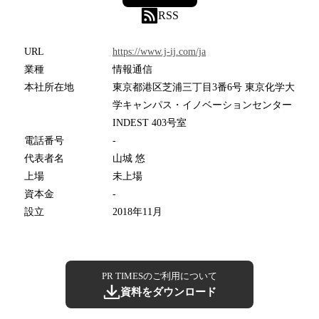
RSS
URL
https://www.j-ij.com/ja
業種
情報通信
本社所在地
東京都港区芝浦三丁目3番6号 東京化学大
学キャンパス・イノベーションセンター
INDEST 403号室
電話番号
-
代表者名
山城 悠
上場
未上場
資本金
-
設立
2018年11月
PR TIMESのご利用について
資料をダウンロード