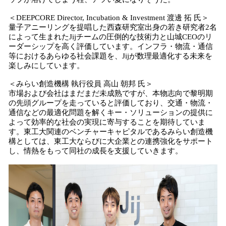
＜DEEPCORE Director, Incubation & Investment 渡邊 拓 氏＞
量子アニーリングを提唱した西森研究室出身の若き研究者2名
によって生まれたJijチームの圧倒的な技術力と山城CEOのリ
ーダーシップを高く評価しています。インフラ・物流・通信
等におけるあらゆる社会課題を、Jijが数理最適化する未来を
楽しみにしています。
＜みらい創造機構 執行役員 高山 朝邦 氏＞
市場および会社はまだまだ未成熟ですが、本物志向で黎明期
の先頭グループを走っていると評価しており、交通・物流・
通信などの最適化問題を解くキー・ソリューションの提供に
よって効率的な社会の実現に寄与することを期待していま
す。東工大関連のベンチャーキャピタルであるみらい創造機
構としては、東工大ならびに大企業との連携強化をサポート
し、情熱をもって同社の成長を支援していきます。