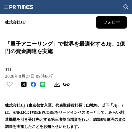
株式会社JIJ
フォロー
「量子アニーリング」で世界を最適化するJij、2億
円の資金調達を実施
JIJ
2020年8月27日 09時00分
い
い
ね
！
株式会社Jij（東京都文京区、代表取締役社長：山城悠、以下「Jij」）
数
は、ANRIおよびDEEPCOREをリードインベスターとして、みらい創
を
造機構を引き受け先とする第三者割当増資を行い、総額約2億円の資金
読
調達を実施したことをお知らせいたします。
み