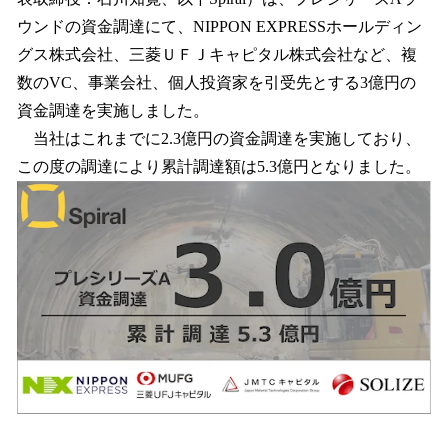
読
み
ウンドの資金調達にて、NIPPON EXPRESSホールディン
込
グス株式会社、三菱ＵＦＪキャピタル株式会社など、複
み
数のVC、事業会社、個人投資家を引受先とする3億円の
中
で
資金調達を実施しました。
す
当社はこれまでに2.3億円の資金調達を実施しており、
この度の調達により累計調達額は5.3億円となりました。