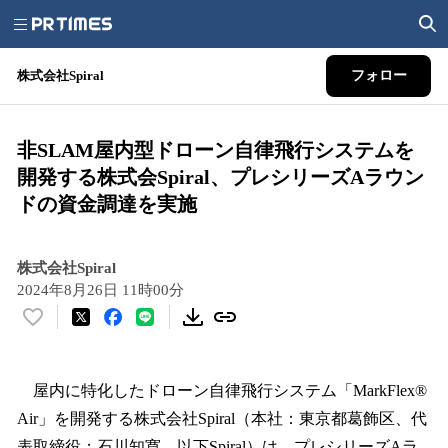
株式会社Spiral
フォロー
非SLAM屋内型ドローン自律飛行システムを
開発する株式会Spiral、プレシリーズAラウン
ドの資金調達を実施
株式会社Spiral
2024年8月26日 11時00分
い
い
ね
！
屋内に特化したドローン自律飛行システム「MarkFlex®
数
Air」を開発する株式会社Spiral（本社：東京都葛飾区、代
を
表取締役：石川知寛、以下Spiral）は、プレシリーズAラ