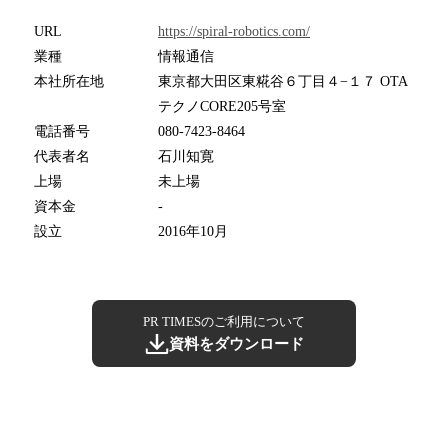
URL
https://spiral-robotics.com/
業種
情報通信
本社所在地
東京都大田区東糀谷６丁目４−１７ OTA
テクノCORE205号室
電話番号
080-7423-8464
代表者名
石川知寛
上場
未上場
資本金
-
設立
2016年10月
PR TIMESのご利用について
資料をダウンロード