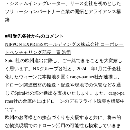
・システムインテグレーター、リース会社を初めとした
ソリューションパートナー企業の開拓とアライアンス構
築
■引受先各社からのコメント
NIPPON EXPRESSホールディングス株式会社 コーポレー
トベンチャリング部長 青 浩司
Spiral社の欧州進出に際し、ご一緒できることを大変嬉し
く思います。NXグループ各社と、2024 年1月に子会社
化したウィーンに本拠地を置くcargo-partner社が連携し、
ドローン関連機材の輸送・配送や現地での保管などを通
じてSpiral社の海外進出を支援いたします。また、cargo-pa
rtner社の倉庫内にはドローンのデモフライト環境も構築中
です。
欧州のお客様との接点づくりを支援すると共に、将来的
な物流現場でのドローン活用の可能性も模索していきま