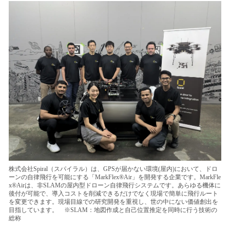
株式会社Spiral（スパイラル）は、GPSが届かない環境(屋内)において、ドロ
ーンの自律飛行を可能にする「MarkFlex®Air」を開発する企業です。MarkFle
x®Airは、非SLAMの屋内型ドローン自律飛行システムです。あらゆる機体に
後付が可能で、導入コストを削減できるだけでなく現場で簡単に飛行ルート
を変更できます。現場目線での研究開発を重視し、世の中にない価値創出を
目指しています。 ※SLAM：地図作成と自己位置推定を同時に行う技術の
総称