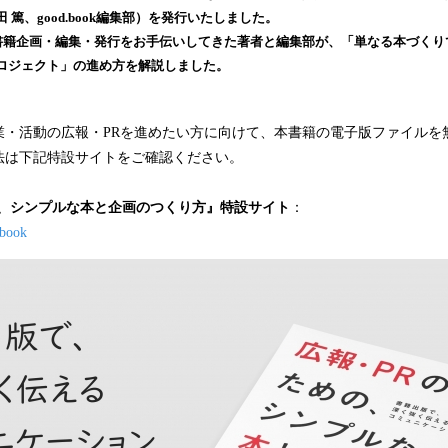
篤、good.book編集部）を発行いたしました。
を
読
の書籍企画・編集・発行をお手伝いしてきた著者と編集部が、「単なる本づく
み
ロジェクト」の進め方を解説しました。
込
み
中
業・活動の広報・PRを進めたい方に向けて、本書籍の電子版ファイルを
で
法は下記特設サイトをご確認ください。
す
の、シンプルな本と企画のつくり方』特設サイト
：
rbook