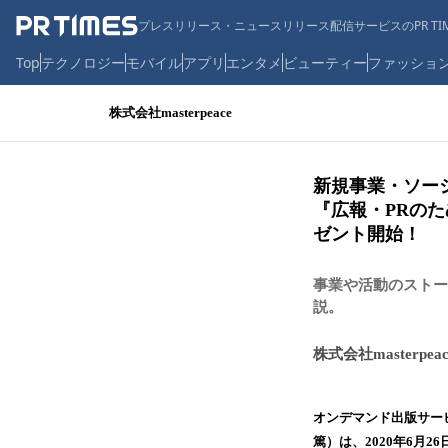
プレスリリース・ニュースリリース配信サービスのPR TIM
Top
テクノロジー
モバイル
アプリ
エンタメ
ビューティー
ファッショ
株式会社masterpeace
新規事業・ソー
『広報・PRの
ゼント開始！
事業や活動のストー
説。
株式会社masterpeac
オンデマンド出版サービス
篤）は、2020年6月