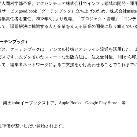
学人間科学部卒業。アクセンチュア株式会社でインフラ領域の開発・運
サービスgood.book（グーテンブック）立ち上げのため、株式会社master
集責任者を兼任。2018年5月より現職。「プロジェクト管理」「コン
して、課題解決に挑戦する人と企業を支える事業の開発に取り組んでい
（グーテンブック）
ビス。グーテンブックは、デジタル技術とオンライン流通を活用した、
ビスです。ムダを省いたスマートな出版方法に、注文受付後、1冊から印
して、編集者ネットワークによるご支援をかけあわせることでこれまで
。
ア、楽天koboイーブックストア、Apple Books、Google Play Store、等
売は準備が整いしだい開始されます。