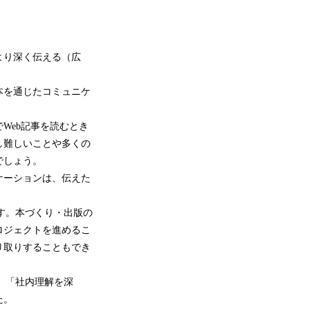
より深く伝える（広
本を通じたコミュニケ
Web記事を読むとき
し難しいことや多くの
でしょう。
ケーションは、伝えた
す。本づくり・出版の
ロジェクトを進めるこ
り取りすることもでき
」「社内理解を深
た。