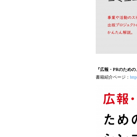
『広報・PRのため
書籍紹介ページ：
htt