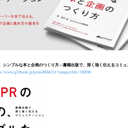
の、シンプルな本と企画のつくり方―書籍出版で、深く強く伝えるコミュ
ps://www.g10book.jp/posts/8604331?categoryIds=190696