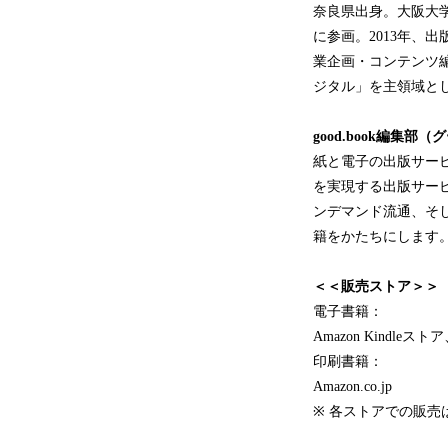
奈良県出身。大阪大
に参画。2013年、出版
業企画・コンテンツ編
ジタル」を主領域と
good.book編集部
紙と電子の出版サー
を実現する出版サー
ンデマンド流通、そ
籍をかたちにします
＜＜販売ストア＞＞
電子書籍：
Amazon Kindleスト
印刷書籍：
Amazon.co.jp
※ 各ストアでの販