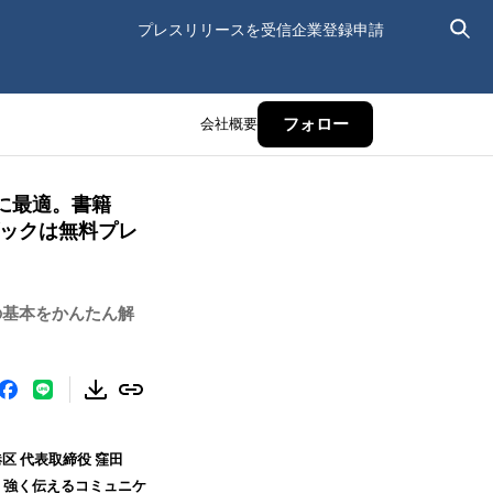
プレスリリースを受信
企業登録申請
会社概要
フォロー
に最適。書籍
ブックは無料プレ
の基本をかんたん解
港区 代表取締役 窪田
く強く伝えるコミュニケ