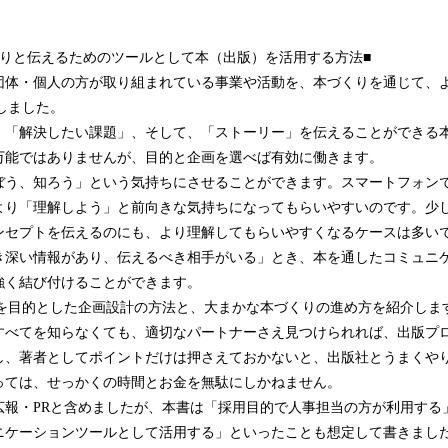
かりと伝えるためのツールとして本（出版）を活用する方法■
団体・個人の方が取り組まれている事業や活動を、本づくりを通じて、
しました。
」「解決したい課題」、そして、「ストーリー」を伝えることができる
万能ではありませんが、目的と企画を選べば有効に働きます。
ぼう、知ろう」という気持ちにさせることができます。スマートフォンで
より「理解しよう」と前向きな気持ちになってもらいやすいのです。少
ンセプトを伝えるのにも、より理解してもらいやすくなるケースは多い
き深い情報があり、伝えるべき相手がいる」とき、本を通したコミュニ
強く結び付けることができます。
Rを目的とした企画設計の方法と、大まかな本づくりの進め方を紹介しま
すべてを知らなくても、適切なパートナーさえ見つけられれば、出版プ
し、著者としてポイントだけは押さえておかないと、出版社とうまくや
っては、せっかくの時間とお金を無駄にしかねません。
広報・PRと含めましたが、本書は「採用目的で人事担当の方が利用する
ニケーションツールとして活用する」といったことも想定して書きまし