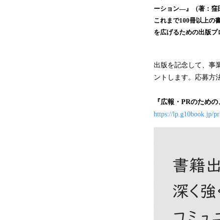
ーション―』（著：窪田 
これまで100冊以上
を広げるための出版プ
出版を記念して、事
ントします。応募方
『広報・PRのため
https://lp.g10book.jp/p