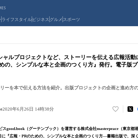
ES
ン
ライフスタイル
ビジネス
グルメ
スポーツ
シャルプロジェクトなど、ストーリーを伝える広報活動
ための、シンプルな本と企画のつくり方』発行。電子版
リーを本で伝える方法を紹介。出版プロジェクトの企画と進め方
e
2020年6月26日 14時38分
い
い
ね
good.book（グーテンブック）を運営する株式会社masterpeace（東京都
！
26日に『広報・PRのための、シンプルな本と企画のつくり方―書籍出版で、深
数