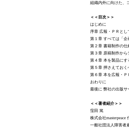
組織内外に向けた、
＜＜目次＞＞
はじめに
序章 広報・ＰＲと
第１章 すべては「企
第２章 書籍制作の仕
第３章 原稿制作か
第４章 本を製品に
第５章 押さえてお
第６章 本を広報・
おわりに
最後に 弊社の出版サ
＜＜著者紹介＞＞
窪田 篤
株式会社masterpeac
一般社団法人障害者雇