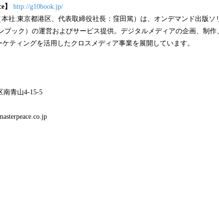
ce】
http://g10book.jp/
eace（本社:東京都港区、代表取締役社長：窪田篤）は、オンデマンド出版
（グーテンブック）の運営およびサービス提供。デジタルメディアの企画、制
ーケティングを活用したクロスメディア事業を展開しています。
区南青山4-15-5
terpeace.co.jp