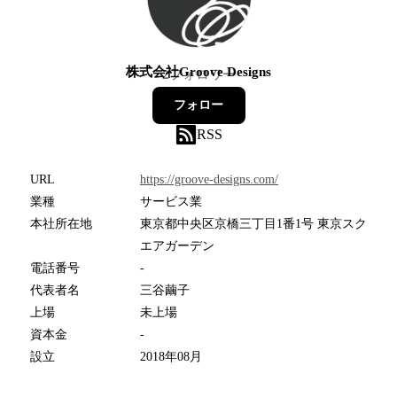
株式会社Groove Designs
2
フォロワー
フォロー
RSS
URL
https://groove-designs.com/
業種
サービス業
本社所在地
東京都中央区京橋三丁目1番1号 東京スク
エアガーデン
電話番号
-
代表者名
三谷繭子
上場
未上場
資本金
-
設立
2018年08月