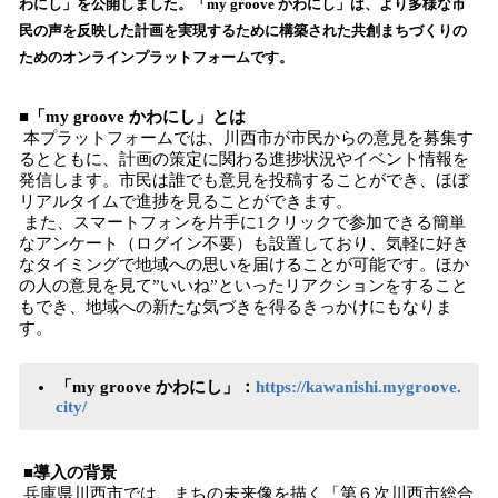
わにし」を公開しました。「my groove かわにし」は、より多様な市
み
民の声を反映した計画を実現するために構築された共創まちづくりの
込
ためのオンラインプラットフォームです。
み
中
で
■「my groove かわにし」とは
す
本プラットフォームでは、川西市が市民からの意見を募集す
るとともに、計画の策定に関わる進捗状況やイベント情報を
発信します。市民は誰でも意見を投稿することができ、ほぼ
リアルタイムで進捗を見ることができます。
また、スマートフォンを片手に1クリックで参加できる簡単
なアンケート（ログイン不要）も設置しており、気軽に好き
なタイミングで地域への思いを届けることが可能です。ほか
の人の意見を見て”いいね”といったリアクションをすること
もでき、地域への新たな気づきを得るきっかけにもなりま
す。
「my groove かわにし」：
https://kawanishi.mygroove.
city/
■導入の背景
兵庫県川西市では、まちの未来像を描く「第６次川西市総合