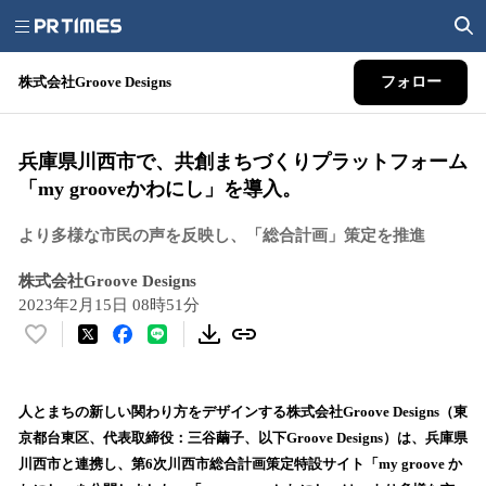
株式会社Groove Designs
フォロー
兵庫県川西市で、共創まちづくりプラットフォーム
「my grooveかわにし」を導入。
より多様な市民の声を反映し、「総合計画」策定を推進
株式会社Groove Designs
2023年2月15日 08時51分
い
い
ね
！
人とまちの新しい関わり方をデザインする株式会社Groove Designs（東
数
京都台東区、代表取締役：三谷繭子、以下Groove Designs）は、兵庫県
を
川西市と連携し、第6次川西市総合計画策定特設サイト「my groove か
読