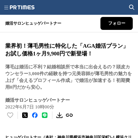
婚活サロンヒュッゲパートナー
フォロー
業界初！薄毛男性に特化した「AGA婚活プラン」
お試し価格1ヶ月9,900円で新登場！
薄毛は婚活に不利？結婚相談所で本当に出会えるの？頭皮カ
ウンセラー3,000件の経験を持つ元美容師が薄毛男性の魅力を
上げ「会えるプロフィール作成」で婚活が加速する！初期費
用0円だから安心。
婚活サロンヒュッゲパートナー
2022年6月7日 10時00分
い
い
ね
！
ヒュッゲパートナー（本社：神奈川県横浜市神奈川区栄町5-1 横浜クリ