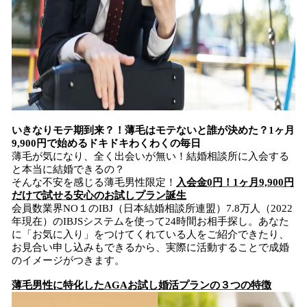
いきなりモテ期到来？！薄毛はモテないと誰が決めた？1ヶ月
9,900円で始めるドキドキわくわくの毎日
薄毛が気になり、全く出会いが無い！結婚相談所に入会する
と本当に結婚できるの？
そんな不安を感じる薄毛男性限定！
入会金
0
円！1ヶ月9,900円
だけで試せる安心のお試しプラン誕生
会員数業界NO１のIBJ（日本結婚相談所連盟）7.8万人（2022
年現在）のIBJSシステムを使って24時間お相手探し。あなた
に「お気に入り」をつけてくれている人をご紹介できたり、
お見合い申し込みもできるから、実際に活動することで成婚
のイメージがつきます。
薄毛男性に特化したAGAお試し婚活プランの３つの特徴