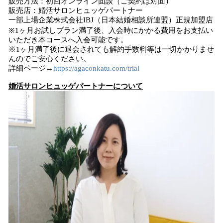
販売方法：初回オンライン面談（ご契約は対面）
販売店：婚活サロンヒュッゲパートナー
一部上場企業株式会社IBJ（日本結婚相談所連盟）正規加盟店
※1ヶ月お試しプラン満了後、入会時にかかる費用をお支払い
いただき本コースへ入会可能です。
※1ヶ月満了後に退会されても解約手数料等は一切かかりませ
んのでご安心ください。
詳細ページ→
https://agaconkatu.com/trial
婚活サロンヒュッゲパートナー
について