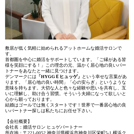
敷居が低く気軽に始められるアットホームな婚活サロンで
す。
首都圏を中心に婚活をサポートしています。「ご縁がある皆
様を笑顔にする！」この理念の元、温かく居心地の良いパー
トナーをあなたと一緒に見つけます。
デンマークには
「HYGGＥヒュッゲ」
という幸せな言葉があ
ります。「居心地の良い時間」「心の安らぎ」というような
意味を持ちます。大切な人と色々な経験や思いを共有し、互
いに理解し、助け合う習慣。そういう夫婦になって欲しいと
心から願っております。
結婚はゴールでは無くスタートです！世界で一番居心地の良
いパートナー探しは私たちにお任せ下さい。
【会社概要】
会社名：婚活サロン ヒュゲパートナー
所在地：〒221-0052 神奈川県横浜市神奈川区栄町5-1 横浜ク