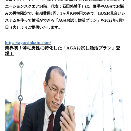
数
エーションスクエア14階、代表：石田悠希子）は、薄毛やAGAでお悩
を
みの男性限定で、初期費用0円、1ヶ月9,900円のみで、IBJSお見合いシ
読
ステムを使って婚活ができる「AGAお試し婚活プラン」を2022年6月7
み
日（火）よりご提供いたします。
込
み
中
https://agaconkatu.com/
業界初！薄毛男性に特化した「AGAお試し婚活プラン」登
で
場！
す