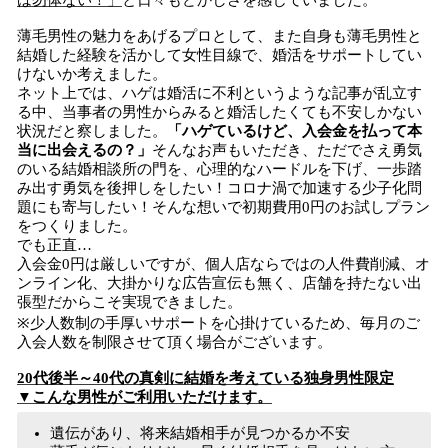
は勿体ない！」
と日々もどかしさを感じていました。
薄毛男性の魅力をあげるプロとして、また自身も薄毛男性と
結婚した経験を活かして女性目線で、婚活をサポートしてい
けないか考えました。
ネット上では、ハゲは婚活に不利というような記事が乱立す
る中、当事者の男性からみると婚活したくても不安しかない
状況だと察しました。
「ハゲているけど、入会金を払って本
当に出会えるの？」
そんなお声もいただき、ただでさえ勇気
のいる結婚相談所の門を、心理的なハードルを下げ、一歩踏
み出す勇気を後押しをしたい！コロナ渦で加速する少子化問
題にも寄与したい！そんな想いで初期費用0円のお試しプラン
をつくりました。
でも正直…
入会金0円は厳しいですが、個人店ならではの人件費削減、オ
ンライン化、大掛かりな広告宣伝も無く、店舗を持たない出
張型だからこそ実現できました。
※少人数制の手厚いサポートを心掛けているため、毎月のご
入会人数を制限させて頂く場合がございます。
20代後半～40代の真剣に結婚を考えている独身男性限定
▼こんな男性がご利用いただけます。
遺伝があり、将来結婚相手が見つかるか不安