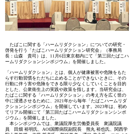
たばこに関する「ハームリダクション」についての研究・
啓発を行う「たばこハームリダクション研究会」（事務局
長：山森 貴司）は、11月6日東京都内にて「第三回たばこハ
ームリダクションシンポジウム」を開催しました。
「ハームリダクション」とは、個人が健康被害や危険をもた
らす行動習慣をただちに止めることができないときに、その
行動に伴う害や危険をできる限り少なくしていくことを目的
とした、公衆衛生上の実践や政策を指します。当研究会は、
たばこに関する「ハームリダクション」の考え方を広く世の
中に浸透させるために、2021年から毎年「たばこハームリダ
クションシンポジウム」を開催しています。2023年は、初め
てリアル開催にて「第三回たばこハームリダクションシンポ
ジウム」を開催しました。
本シンポジウムでは、衆議院厚生労働委員長 衆議院議
員 田畑 裕明氏、AOI国際病院副院長 熊丸 裕也氏、関西学