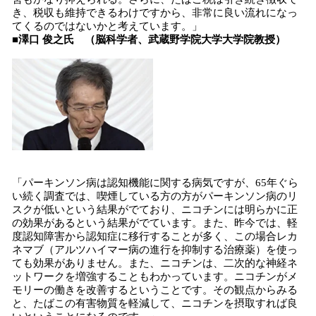
き、税収も維持できるわけですから、非常に良い流れになっ
てくるのではないかと考えています。」
■
澤口 俊之氏 （脳科学者、武蔵野学院大学大学院教授）
「パーキンソン病は認知機能に関する病気ですが、65年ぐら
い続く調査では、喫煙している方の方がパーキンソン病のリ
スクが低いという結果がでており、ニコチンには明らかに正
の効果があるという結果がでています。また、昨今では、軽
度認知障害から認知症に移行することが多く、この場合レカ
ネマブ（アルツハイマー病の進行を抑制する治療薬）を使っ
ても効果がありません。また、ニコチンは、二次的な神経ネ
ットワークを増強することもわかっています。ニコチンがメ
モリーの働きを改善するということです。その観点からみる
と、たばこの有害物質を軽減して、ニコチンを摂取すれば良