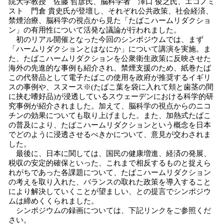
院大学教授 佐藤 哲彦氏、脳科学者 澤口 俊之氏、エコノミ
スト 門倉 貴史氏が登壇し、それぞれ公共政策、社会経済、
禁煙治療、脳科学の視点から見た「たばこハームリダクショ
ン」の有用性について活発な議論が行われました。
初のリアル開催となった今回のシンポジウムでは、まず
「ハームリダクションとはなにか」について講演を実施。ま
た、たばこハームリダクションを公衆衛生政策に反映させた
海外の先進的な事例も紹介され、禁煙支援のため、紙巻たば
この代替品として電子たばこの使用を政府が推奨するイギリ
スの事例や、スヌース※(たばこ葉を袋に入れて頬と歯茎の間
に挟む嗜好品)が浸透しているスウェーデンにおける科学的研
究事例が紹介されました。加えて、脳科学の視点からのニコ
チンの効果についても取り上げました。また、加熱式たばこ
の普及により、たばこハームリダクションという概念を日本
でどのように浸透させるべきかについて、意見が交わされま
した。
最後に、日本に関しては、国民の健康増進、経済の発展、
税収の安定的確保といった、これまで相反するものと捉えら
れがちであった各課題について、たばこハームリダクション
の考えを取り入れた、バランスの取れた政策を導入すること
により解決していくことが望ましい、との提言でシンポジウ
ムは締めくくられました。
シンポジウムの録画については、下記リンクをご参照くだ
さい。