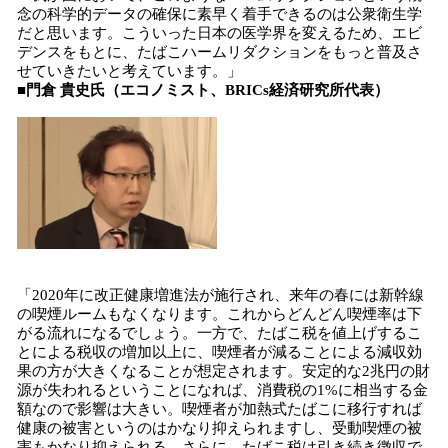
念の科学的データの確保に素早く着手できるのは公衆衛生学
だと思います。こういった日本の医学界を変えるため、エビ
デンスをもとに、たばこハームリダクションをもっと普及さ
せていきたいと考えています。」
■門倉 貴史氏（エコノミスト、BRICs経済研究所代表）
「2020年に改正健康増進法が施行され、来年の春には新幹線
の喫煙ルームもなくなります。これからどんどん喫煙率は下
がる流れになるでしょう。一方で、たばこ税を値上げするこ
とによる税収の増加以上に、喫煙者が減ることによる減収効
果の方が大きくなることが想定されます。安定的な2兆円の財
源が失われるということになれば、消費税の1%に相当する金
額なので影響は大きい。喫煙者が加熱式たばこに移行すれば
健康の被害というのはかなり抑えられますし、受動喫煙の被
害もかなり抑えられる。さらに、たばこ税は引き続き徴収で