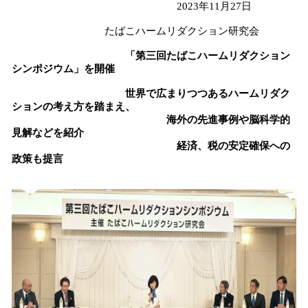
2023年11月27日
を
読
たばこハームリダクション研究会
み
込
「第三回たばこハームリダクション
シンポジウム」を開催
み
中
世界で広まりつつあるハームリダク
で
ションの考え方を踏まえ、
す
海外の先進事例や脳科学的
見解などを紹介
経済、税の安定確保への
政策も提言