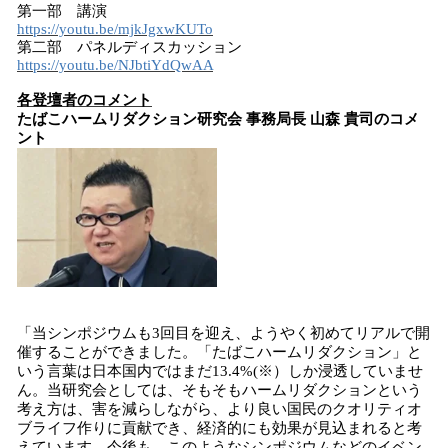
第一部 講演
https://youtu.be/mjkJgxwKUTo
第二部 パネルディスカッション
https://youtu.be/NJbtiYdQwAA
各登壇者のコメント
たばこハームリダクション研究会 事務局長 山森 貴司のコメ
ント
「当シンポジウムも3回目を迎え、ようやく初めてリアルで開
催することができました。「たばこハームリダクション」と
いう言葉は日本国内ではまだ13.4%(※）しか浸透していませ
ん。当研究会としては、そもそもハームリダクションという
考え方は、害を減らしながら、より良い国民のクオリティオ
ブライフ作りに貢献でき、経済的にも効果が見込まれると考
えています。今後も、このようなシンポジウムなどのイベン