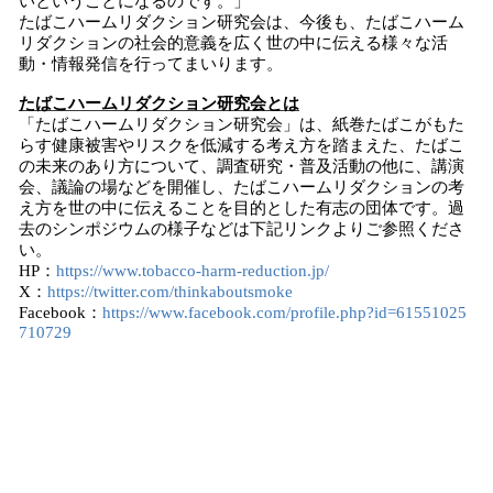
いということになるのです。」
たばこハームリダクション研究会は、今後も、たばこハーム
リダクションの社会的意義を広く世の中に伝える様々な活
動・情報発信を行ってまいります。
たばこハームリダクション研究会とは
「たばこハームリダクション研究会」は、紙巻たばこがもた
らす健康被害やリスクを低減する考え方を踏まえた、たばこ
の未来のあり方について、調査研究・普及活動の他に、講演
会、議論の場などを開催し、たばこハームリダクションの考
え方を世の中に伝えることを目的とした有志の団体です。過
去のシンポジウムの様子などは下記リンクよりご参照くださ
い。
HP：
https://www.tobacco-harm-reduction.jp/
X：
https://twitter.com/thinkaboutsmoke
Facebook：
https://www.facebook.com/profile.php?id=61551025
710729