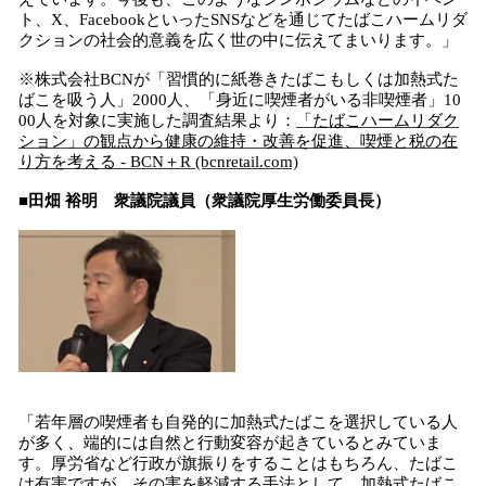
ト、X、FacebookといったSNSなどを通じてたばこハームリダ
クションの社会的意義を広く世の中に伝えてまいります。」
※株式会社BCNが「習慣的に紙巻きたばこもしくは加熱式た
ばこを吸う人」2000人、「身近に喫煙者がいる非喫煙者」10
00人を対象に実施した調査結果より：
「たばこハームリダク
ション」の観点から健康の維持・改善を促進、喫煙と税の在
り方を考える - BCN＋R (bcnretail.com)
■田畑 裕明 衆議院議員（衆議院厚生労働委員長）
「若年層の喫煙者も自発的に加熱式たばこを選択している人
が多く、端的には自然と行動変容が起きているとみていま
す。厚労省など行政が旗振りをすることはもちろん、たばこ
は有害ですが、その害を軽減する手法として、加熱式たばこ