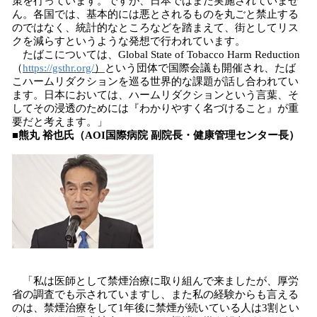
策を行っています。ですが、日本ではまだ実施されていませ
ん。各国では、基本的には悪とされるものを丸ごと禁止する
のではなく、統計的なところなどを踏まえて、街としてリス
クを減らすというような発想で行われています。
たばこについては、Global State of Tobacco Harm Reduction
（
https://gsthr.org/
）
という団体で国際会議も開催され、たば
こハームリダクションを巡る世界的な課題が話し合われてい
ます。日本においては、ハームリダクションという言葉、そ
してその浸透のためには『わかりやすく名づけること』が重
要だと考えます。」
■熊丸 裕也氏（AOI国際病院 副院長・健康管理センター長）
「私は医師として禁煙治療に取り組んで来ましたが、厚労
省の調査でも示されていますし、また私の経験からも言える
のは、禁煙治療をして1年後に禁煙が続いている人は3割とい