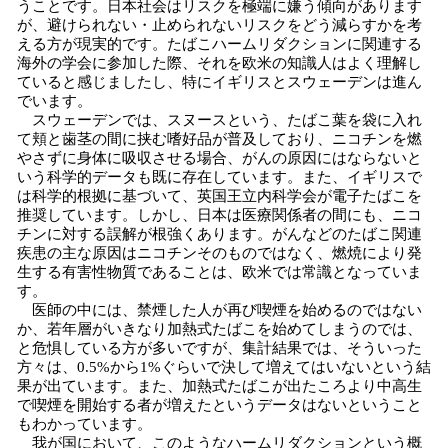
うことです。日本社会はリスクを極端に嫌う傾向があります
が、避けられない・止められないリスクをどう減らすかを考
える方が現実的です。たばこハームリダクションに関連する
海外の学会に参加した際、それを欧米の知識人はよく理解し
ていると感じましたし、特にイギリスとスウェーデンは進ん
でいます。
スウェーデンでは、スヌースという、たばこ葉を袋に入れ
て頬と歯茎の間に挟む嗜好品が普及しており、ニコチンを燃
やさずに身体に吸収させる場合、がんの原因にはならないと
いう科学的データも既に存在しています。また、イギリスで
は科学的根拠に基づいて、英国王立内科学会が電子たばこを
推奨しています。しかし、日本は医療関係者の間にも、ニコ
チンに対する誤解が根強くあります。がんなどのたばこ関連
疾患の主な原因はニコチンそのものではなく、燃焼により発
生する有害性物質であることは、欧米では常識となっていま
す。
医師の中には、禁煙した人が再び喫煙を始めるのではない
か、若年層がいきなり加熱式たばこを始めてしまうのでは、
と危惧している方が多いですが、集計結果では、そういった
方々は、0.5%から1%ぐらいで決して増えてはいないという結
果が出ています。また、加熱式たばこが出たころより中高生
で喫煙を開始する者が増えたというデータはないということ
もわかっています。
我が国において、このようなハームリダクションという概