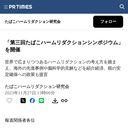
たばこハームリダクション研究会
フォロー
「第三回たばこハームリダクションシンポジウム」
を開催
世界で広まりつつあるハームリダクションの考え方を踏ま
え、海外の先進事例や脳科学的見解などを紹介経済、税の安
定確保への政策も提言
たばこハームリダクション研究会
2023年11月27日 13時00分
い
い
ね
報道関係者各位
！
数