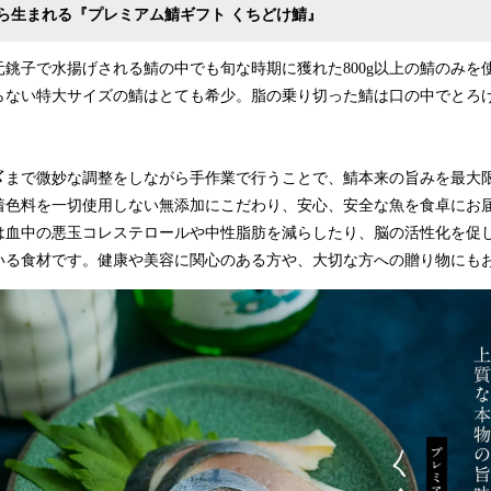
ら生まれる『プレミアム鯖ギフト くちどけ鯖』
銚子で水揚げされる鯖の中でも旬な時期に獲れた800g以上の鯖のみを
らない特大サイズの鯖はとても希少。脂の乗り切った鯖は口の中でとろ
〆まで微妙な調整をしながら手作業で行うことで、鯖本来の旨みを最大
着色料を一切使用しない無添加にこだわり、安心、安全な魚を食卓にお
鯖は血中の悪玉コレステロールや中性脂肪を減らしたり、脳の活性化を促
いる食材です。健康や美容に関心のある方や、大切な方への贈り物にも