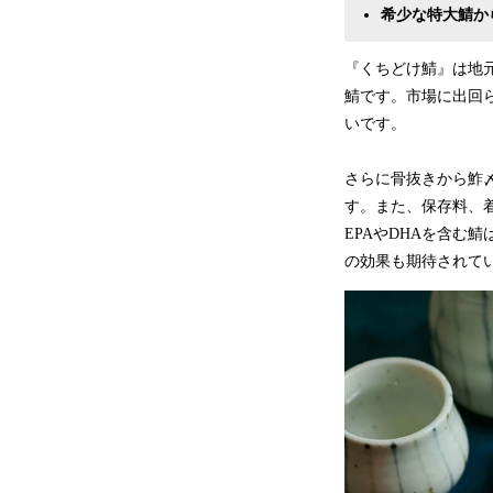
希少な特大鯖か
『くちどけ鯖』は地元
鯖です。市場に出回
いです。
さらに骨抜きから鮓
す。また、保存料、
EPAやDHAを含む
の効果も期待されて