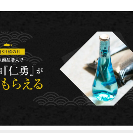
み
込
み
中
で
す