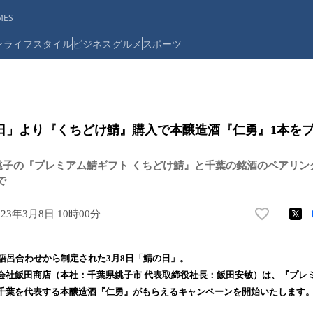
ES
ン
ライフスタイル
ビジネス
グルメ
スポーツ
の日」より『くちどけ鯖』購入で本醸造酒『仁勇』1本を
銚子の『プレミアム鯖ギフト くちどけ鯖』と千葉の銘酒のペアリン
で
023年3月8日 10時00分
い
い
ね
語呂合わせから制定された3月8日「鯖の日」。
！
会社飯田商店（本社：千葉県銚子市 代表取締役社長：飯田安敏）は、『プレミ
数
千葉を代表する本醸造酒『仁勇』がもらえるキャンペーンを開始いたします
を
読