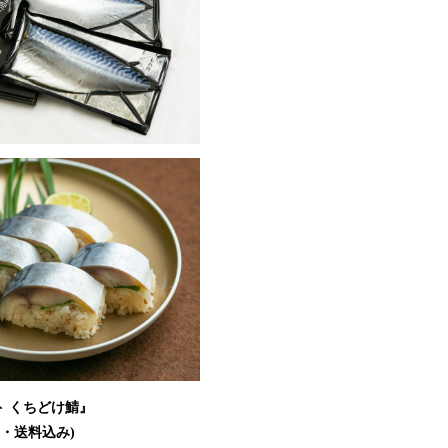
 くちどけ鯖』
み・送料込み)