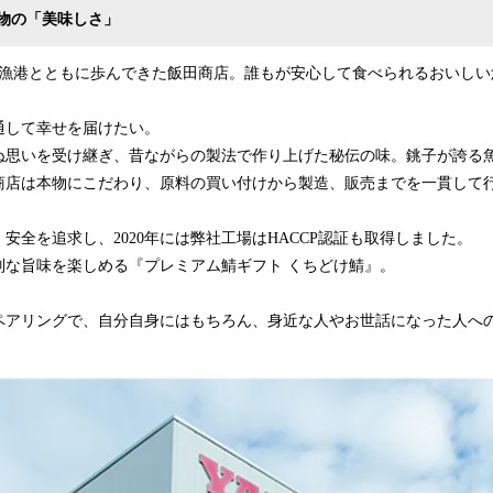
物の「美味しさ」
銚子漁港とともに歩んできた飯田商店。誰もが安心して食べられるおいし
通して幸せを届けたい。
ぬ思いを受け継ぎ、昔ながらの製法で作り上げた秘伝の味。銚子が誇る
商店は本物にこだわり、原料の買い付けから製造、販売までを一貫して
安全を追求し、2020年には弊社工場はHACCP認証も取得しました。
別な旨味を楽しめる『プレミアム鯖ギフト くちどけ鯖』。
ペアリングで、自分自身にはもちろん、身近な人やお世話になった人へ