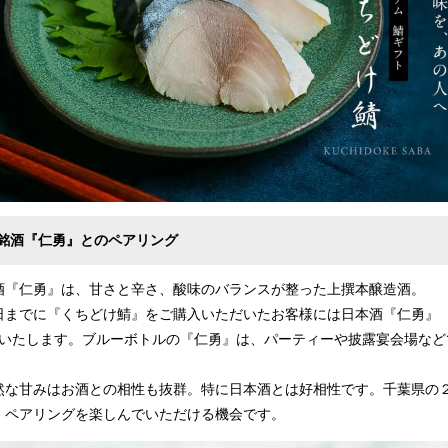
銘酒『仁勇』とのペアリング
酒『仁勇』は、甘さと辛さ、酸味のバランスが整った上撰本醸造酒。
ら31日までに『くちどけ鯖』をご購入いただいたお客様には日本酒『仁勇』（
トいたします。ブルーボトルの『仁勇』は、パーティーや披露宴会場など
然な甘みはお酒との相性も抜群。特に日本酒とは好相性です。千葉県の
』ペアリングを楽しんでいただける機会です。