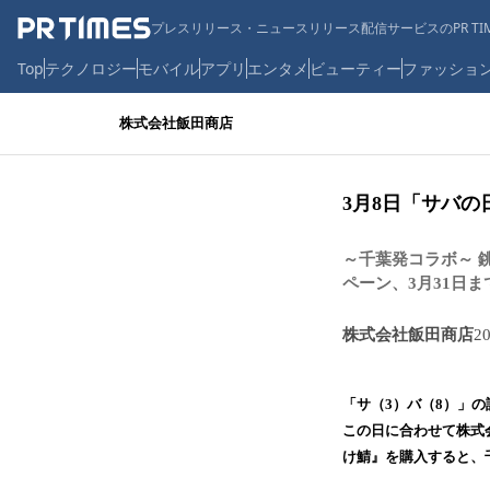
プレスリリース・ニュースリリース配信サービスのPR TIM
Top
テクノロジー
モバイル
アプリ
エンタメ
ビューティー
ファッショ
株式会社飯田商店
3月8日「サバ
～千葉発コラボ～ 
ペーン、3月31日ま
株式会社飯田商店
2
「サ（3）バ（8）」の
この日に合わせて株式
け鯖』を購入すると、