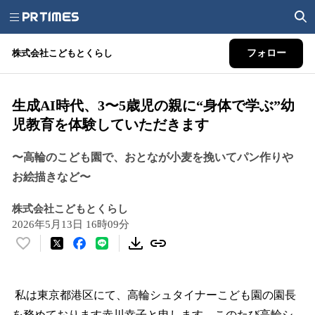
株式会社こどもとくらし
フォロー
生成AI時代、3〜5歳児の親に“身体で学ぶ”幼
児教育を体験していただきます
〜高輪のこども園で、おとなが小麦を挽いてパン作りや
お絵描きなど〜
株式会社こどもとくらし
2026年5月13日 16時09分
い
い
ね
！
私は東京都港区にて、高輪シュタイナーこども園の園長
数
を務めております赤川幸子と申します。このたび高輪シ