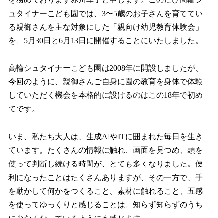
を
ュタイナーこども園では、3〜5歳のお子さんを育ててい
読
み
る親御さんを主な対象にした「親向け幼児教育体験会」
込
を、5月30日と6月13日に開催することにいたしました。
み
中
で
高輪シュタイナーこども園は2008年に開設しましたが、
す
今回のように、親御さんご自身に園の教育を身体で体験
していただく機会を本格的に設けるのはこの18年で初め
てです。
いま、私たち大人は、生成AIやITに囲まれた毎日を生き
ています。たくさんの情報に触れ、画面を見つめ、頭を
使って判断し続ける時間が、とても多くなりました。便
利になったことはたくさんありますが、その一方で、手
を動かして何かをつくること、素材に触れること、五感
を使ってゆっくりと感じることは、知らず知らずのうち