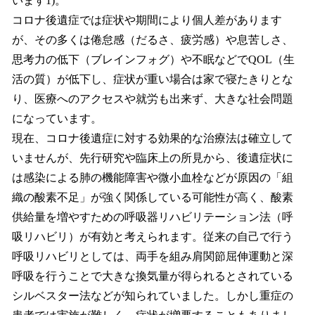
います1)。
コロナ後遺症では症状や期間により個人差があります
が、その多くは倦怠感（だるさ、疲労感）や息苦しさ、
思考力の低下（ブレインフォグ）や不眠などでQOL（生
活の質）が低下し、症状が重い場合は家で寝たきりとな
り、医療へのアクセスや就労も出来ず、大きな社会問題
になっています。
現在、コロナ後遺症に対する効果的な治療法は確立して
いませんが、先行研究や臨床上の所見から、後遺症状に
は感染による肺の機能障害や微小血栓などが原因の「組
織の酸素不足」が強く関係している可能性が高く、酸素
供給量を増やすための呼吸器リハビリテーション法（呼
吸リハビリ）が有効と考えられます。従来の自己で行う
呼吸リハビリとしては、両手を組み肩関節屈伸運動と深
呼吸を行うことで大きな換気量が得られるとされている
シルベスター法などが知られていました。しかし重症の