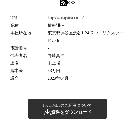
RSS
URL
https://anapana.co.jp/
業種
情報通信
本社所在地
東京都渋谷区渋谷1-24-6 マトリクスツー
ビル９F
電話番号
-
代表者名
野崎真治
上場
未上場
資本金
33万円
設立
2023年04月
PR TIMESのご利用について
資料をダウンロード