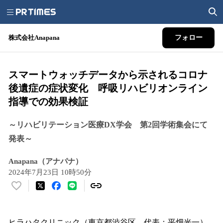
株式会社Anapana
フォロー
スマートウォッチデータから示されるコロナ
後遺症の症状変化 呼吸リハビリオンライン
指導での効果検証
～リハビリテーション医療DX学会 第2回学術集会にて
発表～
Anapana（アナパナ）
2024年7月23日 10時50分
い
い
ね
！
ヒラハタクリニック（東京都渋谷区 代表：平畑光一）