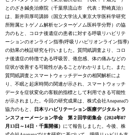
数
とのざき鍼灸治療院（千葉県流山市 代表：野崎真治）
を
は、新井田厚司講師（国立大学法人東京大学医科学研究
読
み
所附属ヒトゲノム解析センターゲノム医科学分野）の協
込
力のもと、コロナ後遺症の患者に対する呼吸リハビリテ
み
ーションのオンライン指導(呼吸リハビリオンライン指導)
中
で
の効果の検証研究を行いました。質問紙調査より、コロ
す
ナ後遺症の特徴である呼吸苦、倦怠感、体の痛みなどの
症状が改善する可能性があることがわかりました。また
質問紙調査とスマートウォッチデータの相関解析によ
り、不眠と起床時間の関連が示され、スマートウォッチ
データを症状変化の客観的指標として利用できる可能性
が示されました。今回の研究成果は、株式会社Anapanaの
協力のもと、
日本リハビリテーション医療デジタルトラ
ンスフォーメーション学会 第２回学術集会（2024年07
月13日～14日・千葉開催）
にて報告しました。今後、株
式会社Anapanaでは本研究に基づいて、呼吸リハビリを支