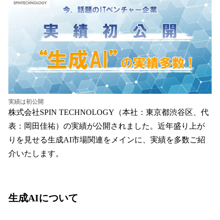
を
読
み
込
み
中
で
す
実績は初公開
株式会社SPIN TECHNOLOGY（本社：東京都渋谷区、代
表：岡田佳祐）の実績が公開されました。近年盛り上が
りを見せる生成AI市場関連をメインに、実績を多数ご紹
介いたします。
生成AIについて