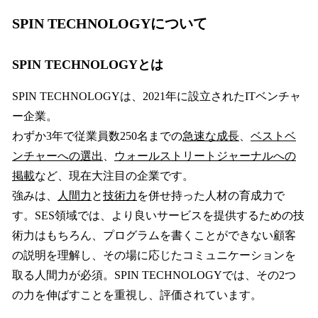
SPIN TECHNOLOGY
について
SPIN TECHNOLOGY
とは
SPIN TECHNOLOGYは、2021年に設立されたITベンチャ
ー企業。
わずか3年で従業員数250名までの
急速な成長
、
ベストベ
ンチャーへの選出
、
ウォールストリートジャーナルへの
掲載
など、現在大注目の企業です。
強みは、
人間力
と
技術力
を併せ持った人材の育成力で
す。SES領域では、より良いサービスを提供するための技
術力はもちろん、プログラムを書くことができない顧客
の説明を理解し、その場に応じたコミュニケーションを
取る人間力が必須。SPIN TECHNOLOGYでは、その2つ
の力を伸ばすことを重視し、評価されています。