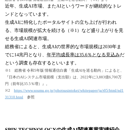
近年、生成AI市場、またAIというワードが継続的なトレ
ンドとなっています。
生成AIに特化したポータルサイトの立ち上げが行われ
る、市場規模が拡大を続ける（※1）など盛り上がりを見
せる生成AI関連市場。
総務省によると、生成AIの世界的な市場規模は2030年ま
でに14兆円となり、
年平均成長率は35.6％となる見込み
だ
という調査も存在するといいます。
※1 総務省 令和5年版 情報通信白書「生成AIを巡る動向」によると、
『日本のAIシステム市場規模（支出額）は、2022年に3,883億6,700万
円（前年比35.5％増）』。
※2
https://www.soumu.go.jp/johotsusintokei/whitepaper/ja/r05/html/nd1
31310.html
参照
SPIN TECHNOLOGY
の生成AI関連事業実績紹介