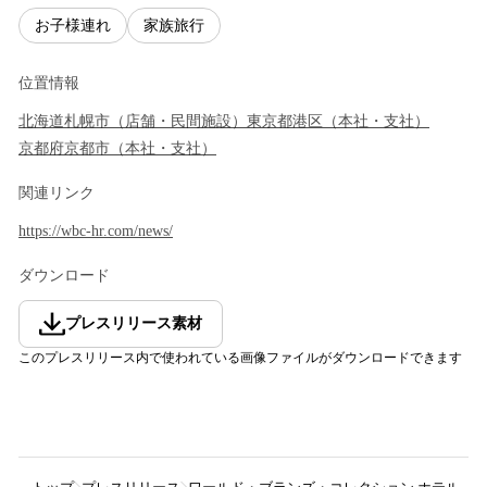
お子様連れ
家族旅行
位置情報
北海道
札幌市
（
店舗・民間施設
）
東京都
港区
（
本社・支社
）
京都府
京都市
（
本社・支社
）
関連リンク
https://wbc-hr.com/news/
ダウンロード
プレスリリース素材
このプレスリリース内で使われている画像ファイルがダウンロードできます