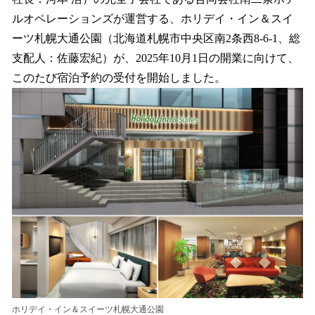
読
み
ルオペレーションズが運営する、ホリデイ・イン＆スイ
込
ーツ札幌大通公園（北海道札幌市中央区南2条西8-6-1、総
み
支配人：佐藤宏紀）が、2025年10月1日の開業に向けて、
中
で
このたび宿泊予約の受付を開始しました。
す
ホリデイ・イン＆スイーツ札幌大通公園