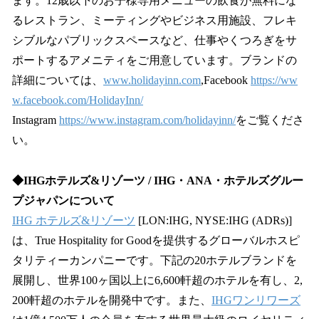
ます。12歳以下のお子様専用メニューの飲食が無料にな
るレストラン、ミーティングやビジネス用施設、フレキ
シブルなパブリックスペースなど、仕事やくつろぎをサ
ポートするアメニティをご用意しています。ブランドの
詳細については、
www.holidayinn.com
,Facebook
https://ww
w.facebook.com/HolidayInn/
Instagram
https://www.instagram.com/holidayinn/
をご覧くださ
い。
◆IHGホテルズ&リゾーツ / IHG・ANA・ホテルズグルー
プジャパンについて
IHG ホテルズ&リゾーツ
[LON:IHG, NYSE:IHG (ADRs)]
は、True Hospitality for Goodを提供するグローバルホスピ
タリティーカンパニーです。下記の20ホテルブランドを
展開し、世界100ヶ国以上に6,600軒超のホテルを有し、2,
200軒超のホテルを開発中です。また、
IHGワンリワーズ