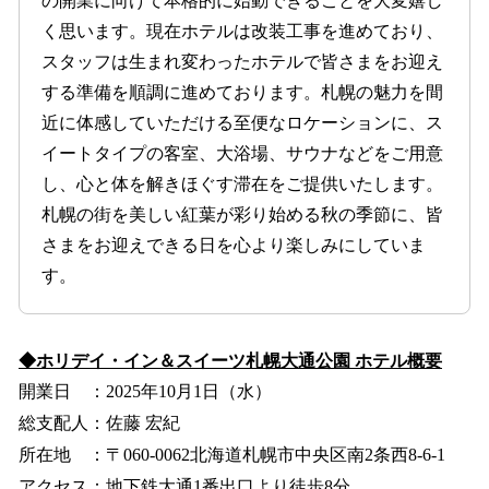
の開業に向けて本格的に始動できることを大変嬉し
く思います。現在ホテルは改装工事を進めており、
スタッフは生まれ変わったホテルで皆さまをお迎え
する準備を順調に進めております。札幌の魅力を間
近に体感していただける至便なロケーションに、ス
イートタイプの客室、大浴場、サウナなどをご用意
し、心と体を解きほぐす滞在をご提供いたします。
札幌の街を美しい紅葉が彩り始める秋の季節に、皆
さまをお迎えできる日を心より楽しみにしていま
す。
◆ホリデイ・イン＆スイーツ札幌大通公園 ホテル概要
開業日 ：2025年10月1日（水）
総支配人：佐藤 宏紀
所在地 ：〒060-0062北海道札幌市中央区南2条西8-6-1
アクセス：地下鉄大通1番出口より徒歩8分