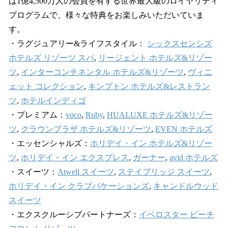
は1億4,500万人の会員を有する世界最大級のロイヤリティ
プログラムで、様々な特典をお楽しみいただいていま
す。
・ラグジュアリー&ライフスタイル：
シックスセンシズ
ホテルズ リゾーツ スパ
,
リージェント ホテルズ&リゾー
ツ
,
インターコンチネンタル ホテルズ&リゾーツ
,
ヴィニ
ェット コレクション
,
キンプトン ホテルズ&レストラン
ツ
,
ホテルインディゴ
・プレミアム：
voco
,
Ruby
,
HUALUXE ホテルズ&リゾー
ツ
,
クラウンプラザ ホテルズ&リゾーツ
,
EVEN ホテルズ
・エッセンシャルズ：
ホリデイ・イン ホテルズ&リゾー
ツ
,
ホリデイ・イン エクスプレス
,
ガーナー
,
avid ホテルズ
・スイーツ：
Atwell スイーツ
,
ステイブリッジ スイーツ
,
ホリデイ・イン クラブバケーションズ
,
キャンドルウッド
スイーツ
・エクスクルーシブパートナーズ：
イベロスター ビーチ