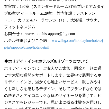
客室数：195室（スタンダードルーム81室/プレミアムタイ
プ85室/スイートルーム29室） 館内施設：レストラン
（1）、カフェ＆バーラウンジ（1）、大浴場、サウナ、
フィットネスジム
お問合せ： reservation.hissapporo@ihg.com
ホテル詳細およびご予約：
www.ihg.com/holidayinn/hotels/j
p/ja/sapporo/ctsop/hoteldetail
◆ホリデイ・イン®ホテルズ&リゾーツについて
ホリデイ・インでは、ご友人やご家族、同僚と一緒に過
ごす大切な瞬間をサポートします。世界中で展開するホ
リデイ・インは、温かく心地よいサービス、親しみやす
くも新しさを感じるデザイン、そしてブランドならでは
の快適さとアイコニックな緑のサイネージを通じて、ビ
ジネスでもレジャーでも、思い出に残る体験をお届けし