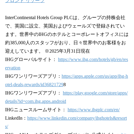
フロント リゾーツ
InterContinental Hotels Group PLCは、グループの持株会社
で、英国に設立、英国およびウェールズで登録されてい
ます。世界中のIHGのホテルとコーポレートオフィスには
約385,000人のスタッフがおり、日々世界中のお客様をお
迎えしています。 ※2025年3月31日現在
IHGグローバルサイト：
https://www.ihg.com/hotels/gb/en/res
ervation
IHGワンリワーズアプリ：
https://apps.apple.com/us/app/ihg-h
otel-deals-rewards/id36821729
8
IHGワンリワーズアプリ：
https://play.google.com/store/apps/
details?id=com.ihg.apps.android
IHGニュースルームサイト：
https://www.ihgplc.com/en/
LinkedIn：
https://www.linkedin.com/company/ihghotels&resort
s/