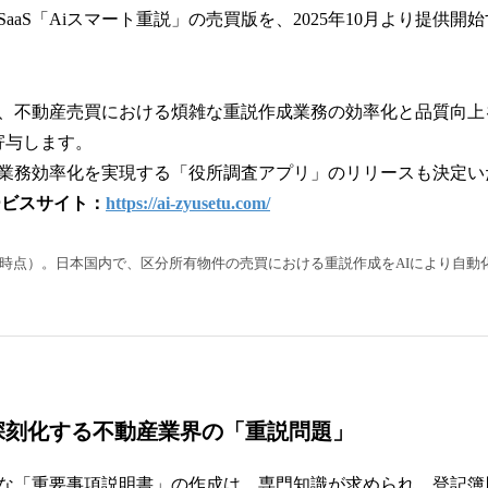
aaS「Aiスマート重説」の売買版を、2025年10月より提供開
、不動産売買における煩雑な重説作成業務の効率化と品質向上
寄与します。
業務効率化を実現する「役所調査アプリ」のリリースも決定い
ビスサイト：
https://ai-zyusetu.com/
0月時点）。日本国内で、区分所有物件の売買における重説作成をAIにより自
深刻化する不動産業界の「重説問題」
な「重要事項説明書」の作成は、専門知識が求められ、登記簿