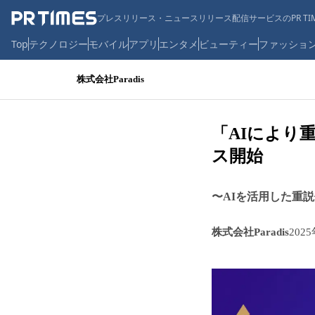
プレスリリース・ニュースリリース配信サービスのPR TIM
Top
テクノロジー
モバイル
アプリ
エンタメ
ビューティー
ファッショ
株式会社Paradis
「AIにより
ス開始
〜AIを活用した重
株式会社Paradis
202