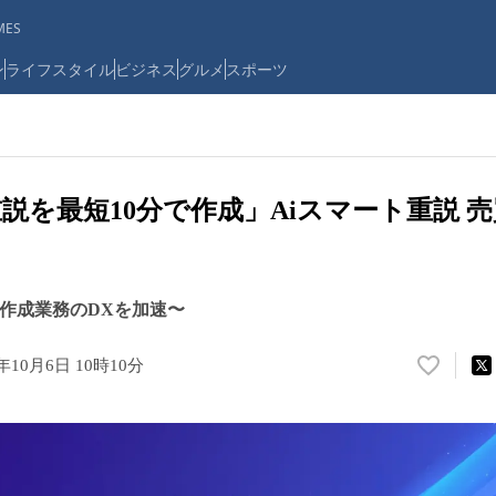
ES
ン
ライフスタイル
ビジネス
グルメ
スポーツ
重説を最短10分で作成」Aiスマート重説 
説作成業務のDXを加速〜
5年10月6日 10時10分
い
い
ね
！
数
を