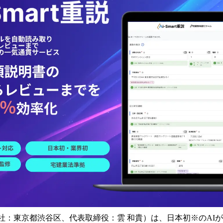
読
み
込
み
中
で
す
s（本社：東京都渋谷区、代表取締役：雲 和貴）は、日本初※のA