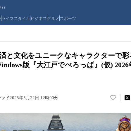
ES
ン
ライフスタイル
ビジネス
グルメ
スポーツ
経済と文化をユニークなキャラクターで彩
indows版『大江戸でべろっぱ』(仮) 20
レッド
2025年5月22日 12時00分
い
い
ね
！
数