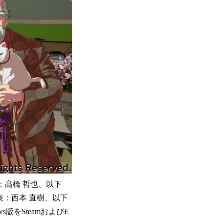
：髙橋 哲也、以下
表：西本 直樹、以下
版をSteamおよびE