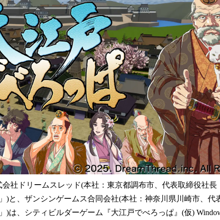
を
読
み
込
み
中
で
す
、株式会社ドリームスレッド(本社：東京都調布市、代表取締役社長
」)と、ザンシンゲームス合同会社(本社：神奈川県川崎市、代
)は、シティビルダーゲーム『大江戸でべろっぱ』(仮) Windows