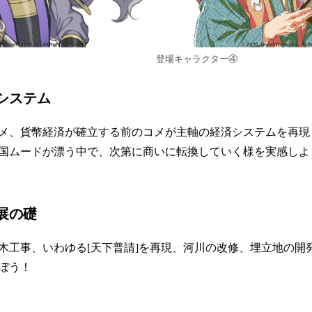
登場キャラクター④
システム
メ、貨幣経済が確立する前のコメが主軸の経済システムを再現
国ムードが漂う中で、次第に商いに転換していく様を実感しよ
展の礎
木工事、いわゆる[天下普請]を再現、河川の改修、埋立地の開
ぼう！