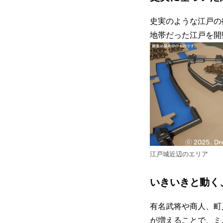
史実のような江戸の
地帯だった江戸を開
江戸城近辺のエリア
いきいきと動く
有名武将や商人、町
が増えることで、ミ