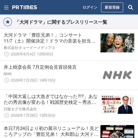
ログイン
新規登録
「大河ドラマ」に関するプレスリリース一覧
大河ドラマ「豊臣兄弟！」コンサート
11/7（土）開催決定！ドラマの音楽を担当す
る木村秀彬ほか、緒形敦（織田信澄役）、松
株式会社キョードーメディアス
本怜生（石田三成役）がゲスト出演 8月5日
2026年8月4日 12時00分
（水）10:00より最速先行受付開始
井上樹彦会長 7月定例会見冒頭発言
NHK
2026年7月29日 16時16分
「中国大返しは大急ぎではなかった?!?」あな
たの秀吉像が変わる！戦国歴史検定～秀吉編
～ 合格対策講座の開催が緊急決定！
日販セグモ株式会社
2026年7月28日 13時30分
本日7月24日より初の展示リニューアル！見ど
ころアップの「豊臣兄弟！ 大和郡山 大河ドラ