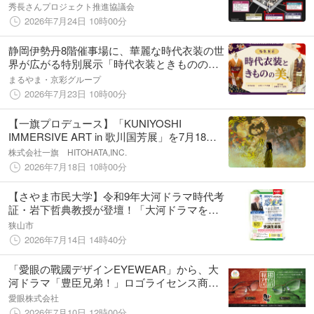
マ館」
秀長さんプロジェクト推進協議会
2026年7月24日 10時00分
静岡伊勢丹8階催事場に、華麗な時代衣装の世
界が広がる特別展示「時代衣装ときものの
美」開催
まるやま・京彩グループ
2026年7月23日 10時00分
【一旗プロデュース】「KUNIYOSHI
IMMERSIVE ART in 歌川国芳展」を7月18日
から京都市京セラ美術館にて開幕。立体映像
株式会社一旗 HITOHATA,INC.
空間で国芳の浮世絵の世界に没入できるイマ
2026年7月18日 10時00分
ーシブアート空間。
【さやま市民大学】令和9年大河ドラマ時代考
証・岩下哲典教授が登壇！「大河ドラマをさ
らに楽しめる 幕末史」公開講座を開催
狭山市
2026年7月14日 14時40分
「愛眼の戰國デザインEYEWEAR」から、大
河ドラマ「豊臣兄弟！」ロゴライセンス商品
として、豊臣秀吉・秀長をモチーフにした新
愛眼株式会社
作スクエアメガネが登場！
2026年7月10日 12時00分