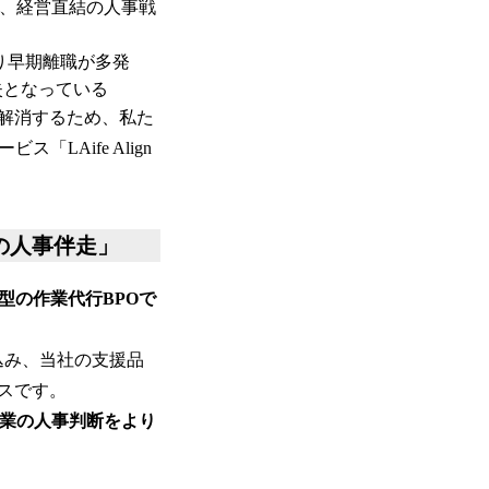
り、経営直結の人事戦
り早期離職が多発
失となっている
解消するため、私た
LAife Align
代の人事伴走」
来型の作業代行BPOで
み込み、当社の支援品
スです。
企業の人事判断をより