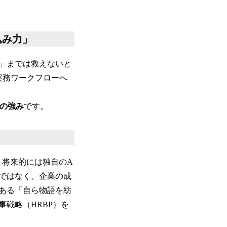
込み力」
定」までは救えないと
実務ワークフローへ
大の強み
です。
、将来的には独自のA
供ではなく、企業の成
ある「自ら物語を紡
戦略（HRBP）を