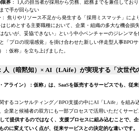
の限界
： 1人の担当者が採用から労務、総務までを兼任してお
）まで手が回らない
チ
： 焦りやリソース不足から発生する「採用ミスマッチ」によ
をはじめとする主要職種において、企業・組織の多大な機会損
はないが、妥協できない」という中小ベンチャーのジレンマを
と「プロの現場感覚」を掛け合わせた新しい伴走型人事BPOサービス「
）：仮称」を立ち上げました。
：人（暗黙知）× AI（LAife）が実現する「次世
n（ライフ・アライン）：仮称」は、SaaSを販売するサービスでも、従
するコンサルティング／BPO支援の中にAI「LAife」を組
、企業と候補者の双方にも一部プロセスで活用いただくサービ
として提供するのではなく、支援プロセスに組み込むことで、
ものに変えていく点が、従来サービスとの決定的な違いです。