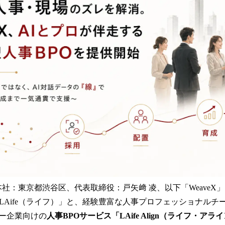
読
み
込
み
中
で
す
（本社：東京都渋谷区、代表取締役：戸矢﨑 凌、以下「Weave
「LAife（ライフ）」と、経験豊富な人事プロフェッショナルチ
ー企業向けの
人事BPOサービス「LAife Align（ライフ・ア