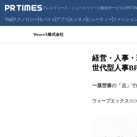
プレスリリース・ニュースリリース配信サービスのPR TIM
Top
テクノロジー
モバイル
アプリ
エンタメ
ビューティー
ファッショ
WeaveX株式会社
経営・人事・
世代型人事B
〜履歴書の「点」で
ウィーブエックス
20