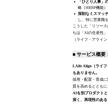
「ひとり人事」
略（HRBP機能
深刻なミスマッ
し、特に営業職
こうした「リソース
ちは「AIの生産性」
（ライフ・アライン
■ サービス概要
LAife Alig
もありません。
採用・配置・育成に関
質を高めるとともに
AIを別プロダクト
深く、再現性のある