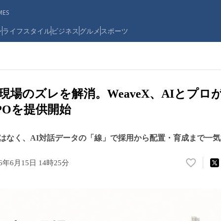
ES
ン
ライフスタイル
ビジネス
グルメ
スポーツ
現場のズレを解消。WeaveX、AIとプロ
POを提供開始
はなく、AI対話データの「線」で採用から配置・育成まで一
26年6月15日 14時25分
い
い
ね
！
数
を