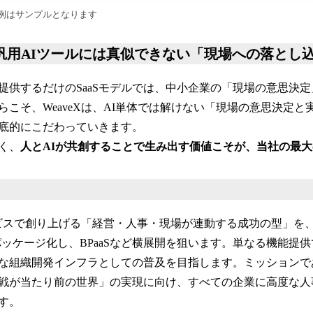
例はサンプルとなります
：汎用AIツールには真似できない「現場への落とし
提供するだけのSaaSモデルでは、中小企業の「現場の意思決
らこそ、WeaveXは、AI単体では解けない「現場の意思決定と
底的にこだわっていきます。
く、
人とAIが共創することで生み出す価値こそが、当社の最
サービスで創り上げる「経営・人事・現場が連動する成功の型」を
パッケージ化し、BPaaSなど横展開を狙います。単なる機能提
な組織開発インフラとしての普及を目指します。ミッションで
戦が当たり前の世界」の実現に向け、すべての企業に高度な人事
す。