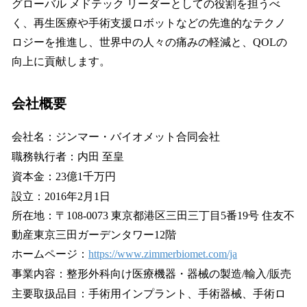
グローバル メドテック リーダーとしての役割を担うべ
く、再生医療や手術支援ロボットなどの先進的なテクノ
ロジーを推進し、世界中の人々の痛みの軽減と、QOLの
向上に貢献します。
会社概要
会社名：ジンマー・バイオメット合同会社
職務執行者：内田 至皇
資本金：23億1千万円
設立：2016年2月1日
所在地：〒108-0073 東京都港区三田三丁目5番19号 住友不
動産東京三田ガーデンタワー12階
ホームページ：
https://www.zimmerbiomet.com/ja
事業内容：整形外科向け医療機器・器械の製造/輸入/販売
主要取扱品目：手術用インプラント、手術器械、手術ロ