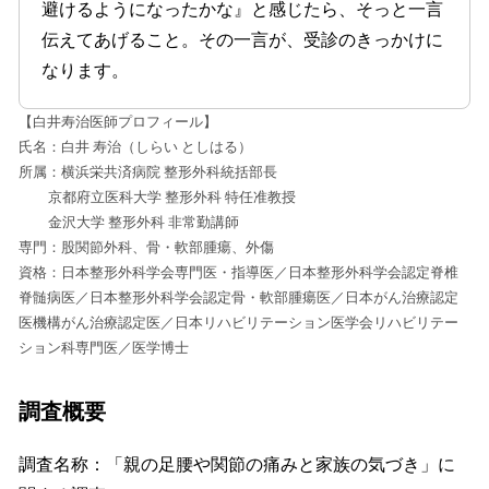
避けるようになったかな』と感じたら、そっと一言
伝えてあげること。その一言が、受診のきっかけに
なります。
【白井寿治医師プロフィール】
氏名：白井 寿治（しらい としはる）
所属：横浜栄共済病院 整形外科統括部長
京都府立医科大学 整形外科 特任准教授
金沢大学 整形外科 非常勤講師
専門：股関節外科、骨・軟部腫瘍、外傷
資格：日本整形外科学会専門医・指導医／日本整形外科学会認定脊椎
脊髄病医／日本整形外科学会認定骨・軟部腫瘍医／日本がん治療認定
医機構がん治療認定医／日本リハビリテーション医学会リハビリテー
ション科専門医／医学博士
調査概要
調査名称：「親の足腰や関節の痛みと家族の気づき」に