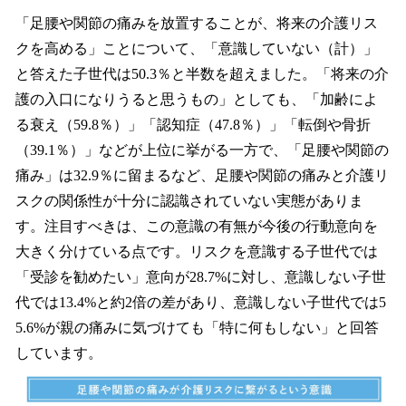
「足腰や関節の痛みを放置することが、将来の介護リス
クを高める」ことについて、「意識していない（計）」
と答えた子世代は50.3％と半数を超えました。「将来の介
護の入口になりうると思うもの」としても、「加齢によ
る衰え（59.8％）」「認知症（47.8％）」「転倒や骨折
（39.1％）」などが上位に挙がる一方で、「足腰や関節の
痛み」は32.9％に留まるなど、足腰や関節の痛みと介護リ
スクの関係性が十分に認識されていない実態がありま
す。注目すべきは、この意識の有無が今後の行動意向を
大きく分けている点です。リスクを意識する子世代では
「受診を勧めたい」意向が28.7%に対し、意識しない子世
代では13.4%と約2倍の差があり、意識しない子世代では5
5.6%が親の痛みに気づけても「特に何もしない」と回答
しています。