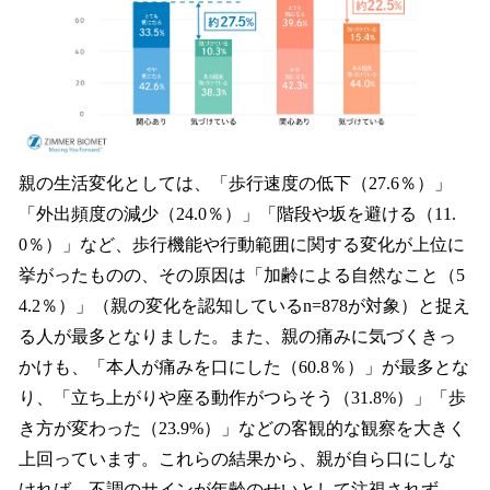
親の生活変化としては、「歩行速度の低下（27.6％）」
「外出頻度の減少（24.0％）」「階段や坂を避ける（11.
0％）」など、歩行機能や行動範囲に関する変化が上位に
挙がったものの、その原因は「加齢による自然なこと（5
4.2％）」（親の変化を認知しているn=878が対象）と捉え
る人が最多となりました。また、親の痛みに気づくきっ
かけも、「本人が痛みを口にした（60.8％）」が最多とな
り、「立ち上がりや座る動作がつらそう（31.8%）」「歩
き方が変わった（23.9%）」などの客観的な観察を大きく
上回っています。これらの結果から、親が自ら口にしな
ければ、不調のサインが年齢のせいとして注視されず、