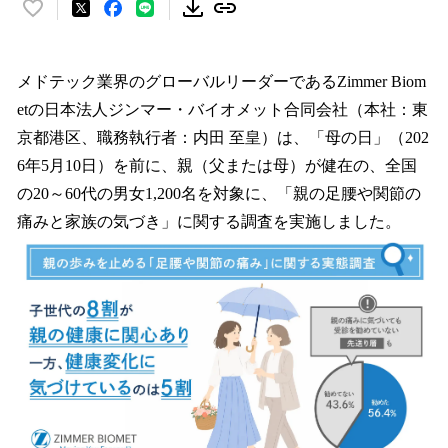
い
い
ね
！
メドテック業界のグローバルリーダーであるZimmer Biom
数
etの日本法人ジンマー・バイオメット合同会社（本社：東
を
京都港区、職務執行者：内田 至皇）は、「母の日」（202
読
み
6年5月10日）を前に、親（父または母）が健在の、全国
込
の20～60代の男女1,200名を対象に、「親の足腰や関節の
み
痛みと家族の気づき」に関する調査を実施しました。
中
で
す