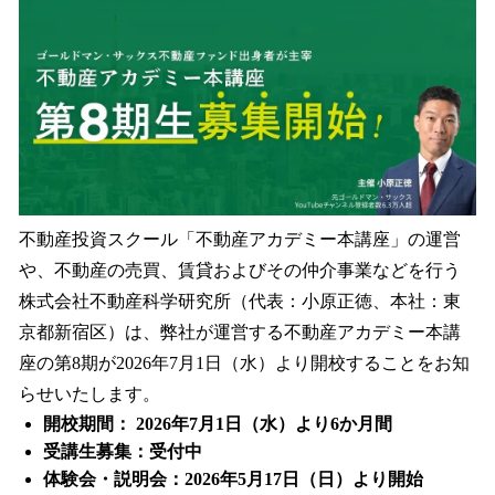
数
を
読
み
込
み
中
で
す
不動産投資スクール「不動産アカデミー本講座」の運営
や、不動産の売買、賃貸およびその仲介事業などを行う
株式会社不動産科学研究所（代表：小原正徳、本社：東
京都新宿区）は、弊社が運営する不動産アカデミー本講
座の第8期が2026年7月1日（水）より開校することをお知
らせいたします。
開校期間： 2026年7月1日（水）より6か月間
受講生募集：受付中
体験会・説明会：2026年5月17日（日）より開始