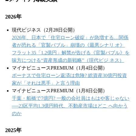
2026年
現代ビジネス（2月28日公開）
2026年、日本で「住宅ローン破綻」が急増する…関係
者が恐れる「官製バブル」崩壊の《最悪シナリ オ》
フラット35「1.2億円」解禁が告げる《官製バブル》を
味方につける“資産形成の新戦略”（現代ビジ ネス）
マイナビニュースPREMIUM（1月4日公開）
ボーナスで住宅ローン返済は危険? 総資産30億円投資
家が「それは悪手」と言う理由
マイナビニュースPREMIUM（1月8日公開）
千葉・船橋で7億円? 一般の会社員はもはや客じゃない
──23区平均1.3億円時代、不動産市場はどこ へ向かう
のか
2025年