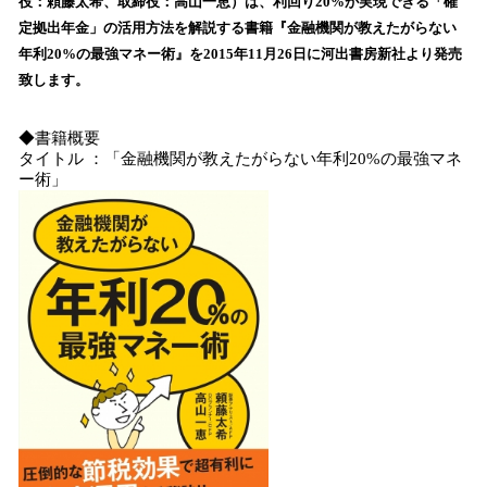
役：頼藤太希、取締役：高山一恵）は、利回り20%が実現できる「確
読
定拠出年金」の活用方法を解説する書籍『金融機関が教えたがらない
み
年利20%の最強マネー術』を2015年11月26日に河出書房新社より発売
込
致します。
み
中
で
◆書籍概要
す
タイトル ：「金融機関が教えたがらない年利20%の最強マネ
ー術」