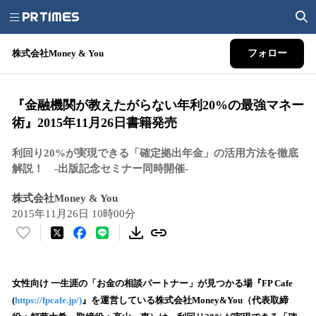
株式会社Money & You
フォロー
『金融機関が教えたがらない年利20%の最強マネー
術』2015年11月26日書籍発売
利回り20%が実現できる「確定拠出年金」の活用方法を徹底
解説！ -出版記念セミナー同時開催-
株式会社Money & You
2015年11月26日 10時00分
い
い
ね
！
女性向け 一生涯の「お金の相談パートナー」が見つかる場『FP Cafe
数
(
https://fpcafe.jp/)
』を運営している株式会社Money&You（代表取締
を