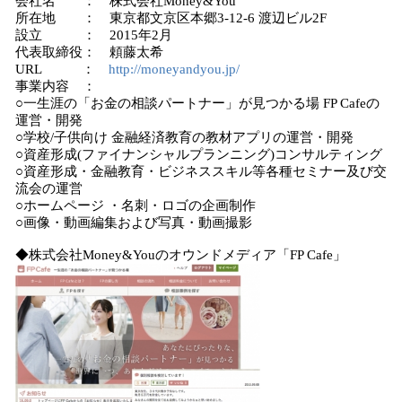
会社名 ： 株式会社Money&You
所在地 ： 東京都文京区本郷3-12-6 渡辺ビル2F
設立 ： 2015年2月
代表取締役： 頼藤太希
URL ：
http://moneyandyou.jp/
事業内容 ：
○一生涯の「お金の相談パートナー」が見つかる場 FP Cafeの
運営・開発
○学校/子供向け 金融経済教育の教材アプリの運営・開発
○資産形成(ファイナンシャルプランニング)コンサルティング
○資産形成・金融教育・ビジネススキル等各種セミナー及び交
流会の運営
○ホームページ ・名刺・ロゴの企画制作
○画像・動画編集および写真・動画撮影
◆株式会社Money&Youのオウンドメディア「FP Cafe」