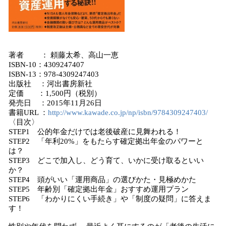
著者 ： 頼藤太希、高山一恵
ISBN-10：4309247407
ISBN-13：978-4309247403
出版社 ：河出書房新社
定価 ：1,500円（税別）
発売日 ：2015年11月26日
書籍URL ：
http://www.kawade.co.jp/np/isbn/9784309247403/
〈目次〉
STEP1 公的年金だけでは老後破産に見舞われる！
STEP2 「年利20%」をもたらす確定拠出年金のパワーと
は？
STEP3 どこで加入し、どう育て、いかに受け取るといい
か？
STEP4 頭がいい「運用商品」の選びかた・見極めかた
STEP5 年齢別「確定拠出年金」おすすめ運用プラン
STEP6 「わかりにくい手続き」や「制度の疑問」に答えま
す！