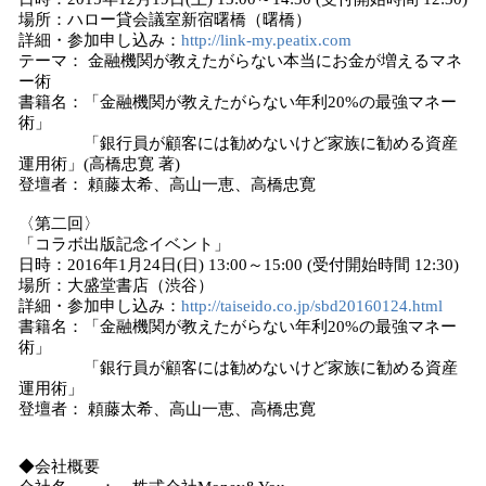
場所：ハロー貸会議室新宿曙橋（曙橋）
詳細・参加申し込み：
http://link-my.peatix.com
テーマ： 金融機関が教えたがらない本当にお金が増えるマネ
ー術
書籍名：「金融機関が教えたがらない年利20%の最強マネー
術」
「銀行員が顧客には勧めないけど家族に勧める資産
運用術」(高橋忠寛 著)
登壇者： 頼藤太希、高山一恵、高橋忠寛
〈第二回〉
「コラボ出版記念イベント」
日時：2016年1月24日(日) 13:00～15:00 (受付開始時間 12:30)
場所：大盛堂書店（渋谷）
詳細・参加申し込み：
http://taiseido.co.jp/sbd20160124.html
書籍名：「金融機関が教えたがらない年利20%の最強マネー
術」
「銀行員が顧客には勧めないけど家族に勧める資産
運用術」
登壇者： 頼藤太希、高山一恵、高橋忠寛
◆会社概要