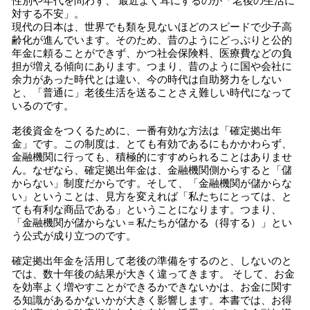
性別や年代を問わず、 最近よく耳にするのが「老後の生活に
対する不安」。
現代の日本は、世界でも類を見ないほどのスピードで少子高
齢化が進んでいます。そのため、昔のようにどっぷりと公的
年金に頼ることができず、かつ社会保険料、医療費などの負
担が増える傾向にあります。つまり、昔のように国や会社に
余力があった時代とは違い、今の時代は自助努力をしない
と、「普通に」老後生活を送ることさえ難しい時代になって
いるのです。
老後資金をつくるために、一番有効な方法は「確定拠出年
金」です。この制度は、とても有効であるにもかかわらず、
金融機関に行っても、積極的にすすめられることはありませ
ん。なぜなら、確定拠出年金は、金融機関側からすると「儲
からない」制度だからです。そして、「金融機関が儲からな
い」ということは、見方を変えれば「私たちにとっては、と
ても有利な商品である」ということになります。つまり、
「金融機関が儲からない＝私たちが儲かる（得する）」とい
う公式が成り立つのです。
確定拠出年金を活用して老後の準備をするのと、しないのと
では、数十年後の結果が大きく違ってきます。 そして、お金
を効率よく増やすことができるかできないかは、お金に関す
る知識があるかないかが大きく影響します。本書では、お得