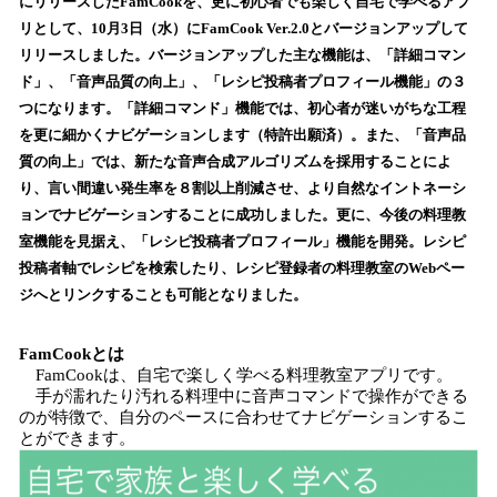
にリリースしたFamCookを、更に初心者でも楽しく自宅で学べるアプ
読
リとして、10月3日（水）にFamCook Ver.2.0とバージョンアップして
み
リリースしました。バージョンアップした主な機能は、「詳細コマン
込
ド」、「音声品質の向上」、「レシピ投稿者プロフィール機能」の３
み
つになります。「詳細コマンド」機能では、初心者が迷いがちな工程
中
で
を更に細かくナビゲーションします（特許出願済）。また、「音声品
す
質の向上」では、新たな音声合成アルゴリズムを採用することによ
り、言い間違い発生率を８割以上削減させ、より自然なイントネーシ
ョンでナビゲーションすることに成功しました。更に、今後の料理教
室機能を見据え、「レシピ投稿者プロフィール」機能を開発。レシピ
投稿者軸でレシピを検索したり、レシピ登録者の料理教室のWebペー
ジへとリンクすることも可能となりました。
FamCookとは
FamCookは、自宅で楽しく学べる料理教室アプリです。
手が濡れたり汚れる料理中に音声コマンドで操作ができる
のが特徴で、自分のペースに合わせてナビゲーションするこ
とができます。