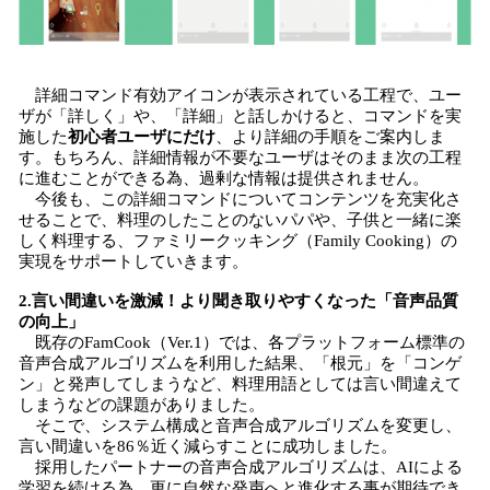
詳細コマンド有効アイコンが表示されている工程で、ユー
ザが「詳しく」や、「詳細」と話しかけると、コマンドを実
施した
初心者ユーザにだけ
、より詳細の手順をご案内しま
す。もちろん、詳細情報が不要なユーザはそのまま次の工程
に進むことができる為、過剰な情報は提供されません。
今後も、この詳細コマンドについてコンテンツを充実化さ
せることで、料理のしたことのないパパや、子供と一緒に楽
しく料理する、ファミリークッキング（Family Cooking）の
実現をサポートしていきます。
2.言い間違いを激減！より聞き取りやすくなった「音声品質
の向上」
既存のFamCook（Ver.1）では、各プラットフォーム標準の
音声合成アルゴリズムを利用した結果、「根元」を「コンゲ
ン」と発声してしまうなど、料理用語としては言い間違えて
しまうなどの課題がありました。
そこで、システム構成と音声合成アルゴリズムを変更し、
言い間違いを86％近く減らすことに成功しました。
採用したパートナーの音声合成アルゴリズムは、AIによる
学習を続ける為、更に自然な発声へと進化する事が期待でき