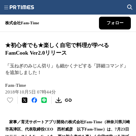
株式会社Fam-Time
フォロー
★初心者でも★楽しく自宅で料理が学べる
FamCook Ver2.0リリース
「玉ねぎのみじん切り」も細かくナビする「詳細コマンド」
を追加しました！
Fam-Time
2018年10月5日 07時44分
い
い
ね
！
家事／育児サポートアプリ開発の株式会社Fam-Time（神奈川県川崎
数
市高津区、代表取締役CEO 西村威彦 以下Fam-Time）は、7月23日
を