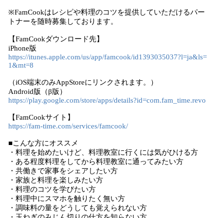
※FamCookはレシピや料理のコツを提供していただけるパー
トナーを随時募集しております。
【FamCookダウンロード先】
iPhone版
https://itunes.apple.com/us/app/famcook/id1393035037?l=ja&ls=
1&mt=8
（iOS端末のみAppStoreにリンクされます。）
Android版（β版）
https://play.google.com/store/apps/details?id=com.fam_time.revo
【FamCookサイト】
https://fam-time.com/services/famcook/
■こんな方にオススメ
・料理を始めたいけど、料理教室に行くには気がひける方
・ある程度料理をしてから料理教室に通ってみたい方
・共働きで家事をシェアしたい方
・家族と料理を楽しみたい方
・料理のコツを学びたい方
・料理中にスマホを触りたく無い方
・調味料の量をどうしても覚えられない方
・玉ねぎのみじん切りの仕方を知らない方