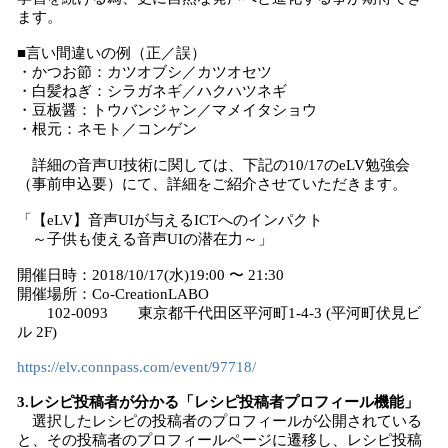
ます。
■言い間違いの例（正／誤）
・かつお節：カツオブシ／カツオセツ
・白髪ねぎ：シラガネギ／ハクハツネギ
・豆板醤：トウバンジャン／マメイタショウ
・根元：ネモト／コンゲン
詳細の音声UI技術に関しては、下記の10/17のeLV勉強会
（事前申込要）にて、詳細をご紹介させていただきます。
「【eLV】音声UIが与えるICTへのインパクト
～子供も使える音声UIの潜在力～」
開催日時：2018/10/17(水)19:00 〜 21:30
開催場所：Co-CreationLABO
102-0093 東京都千代田区平河町1-4-3 (平河町伏見ビ
ル 2F)
https://elv.connpass.com/event/97718/
3.レシピ投稿者が分かる「レシピ投稿者プロフィール機能」
選択したレシピの投稿者のプロフィールが公開されている
と、その投稿者のプロフィールページに遷移し、レシピ投稿