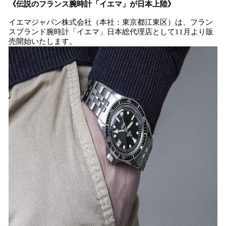
《
伝説のフランス腕時計
「
イエマ
」
が日本上陸
》
込
み
イエマジャパン株式会社（本社：東京都江東区）は、フラン
中
スブランド腕時計「イエマ」日本総代理店として11月より販
で
売開始いたします。
す