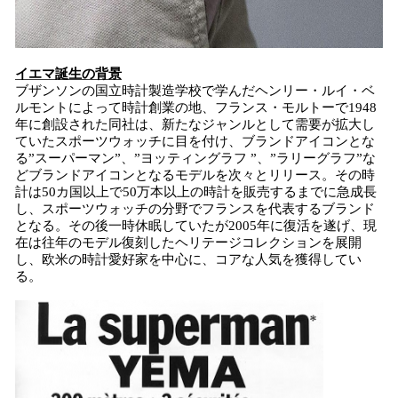
イエマ
誕生の背景
ブザンソンの国立時計製造学校で学んだヘンリー・ルイ・ベ
ルモントによって時計創業の地、フランス・モルトーで1948
年に創設された同社は、新たなジャンルとして需要が拡大し
ていたスポーツウォッチに目を付け、ブランドアイコンとな
る”スーパーマン”、”ヨッティングラフ ”、”ラリーグラフ”な
どブランドアイコンとなるモデルを次々とリリース。その時
計は50カ国以上で50万本以上の時計を販売するまでに急成長
し、スポーツウォッチの分野でフランスを代表するブランド
となる。その後一時休眠していたが2005年に復活を遂げ、現
在は往年のモデル復刻したヘリテージコレクションを展開
し、欧米の時計愛好家を中心に、コアな人気を獲得してい
る。