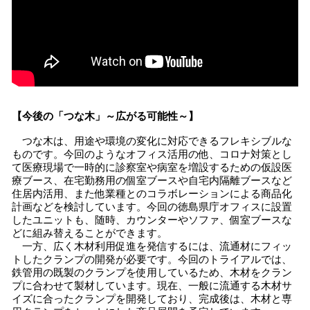
【今後の「つな木」～広がる可能性～】
つな木は、用途や環境の変化に対応できるフレキシブルな
ものです。今回のようなオフィス活用の他、コロナ対策とし
て医療現場で一時的に診察室や病室を増設するための仮設医
療ブース、在宅勤務用の個室ブースや自宅内隔離ブースなど
住居内活用、また他業種とのコラボレーションによる商品化
計画などを検討しています。今回の徳島県庁オフィスに設置
したユニットも、随時、カウンターやソファ、個室ブースな
どに組み替えることができます。
一方、広く木材利用促進を発信するには、流通材にフィッ
トしたクランプの開発が必要です。今回のトライアルでは、
鉄管用の既製のクランプを使用しているため、木材をクラン
プに合わせて製材しています。現在、一般に流通する木材サ
イズに合ったクランプを開発しており、完成後は、木材と専