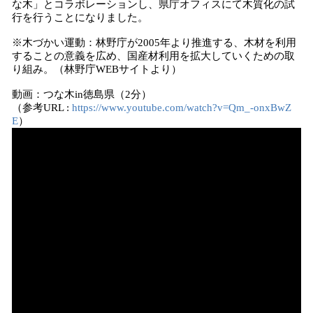
な木」とコラボレーションし、県庁オフィスにて木質化の試
行を行うことになりました。
※木づかい運動：林野庁が2005年より推進する、木材を利用
することの意義を広め、国産材利用を拡大していくための取
り組み。（林野庁WEBサイトより）
動画：つな木in徳島県（2分）
（参考URL :
https://www.youtube.com/watch?v=Qm_-onxBwZ
E
）