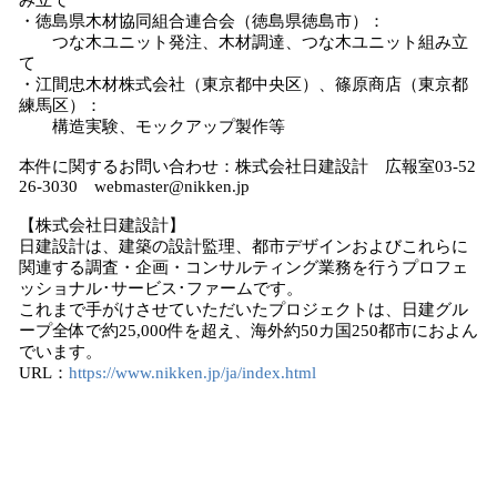
み立て
・徳島県木材協同組合連合会（徳島県徳島市）：
つな木ユニット発注、木材調達、つな木ユニット組み立
て
・江間忠木材株式会社（東京都中央区）、篠原商店（東京都
練馬区）：
構造実験、モックアップ製作等
本件に関するお問い合わせ：株式会社日建設計 広報室03-52
26-3030 webmaster@nikken.jp
【株式会社日建設計】
日建設計は、建築の設計監理、都市デザインおよびこれらに
関連する調査・企画・コンサルティング業務を行うプロフェ
ッショナル･サービス･ファームです。
これまで手がけさせていただいたプロジェクトは、日建グル
ープ全体で約25,000件を超え、海外約50カ国250都市におよん
でいます。
URL：
https://www.nikken.jp/ja/index.html