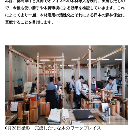
みは、徳島県庁と共同でオフィスへの木材導入を検討、実施したもの
込
で、今後も使い勝手や木質環境による効果を検証していきます。これ
み
によってより一層、木材活用の活性化とそれによる日本の森林保全に
中
で
貢献することを目指します。
す
6月28日撮影 完成したつな木のワークプレイス