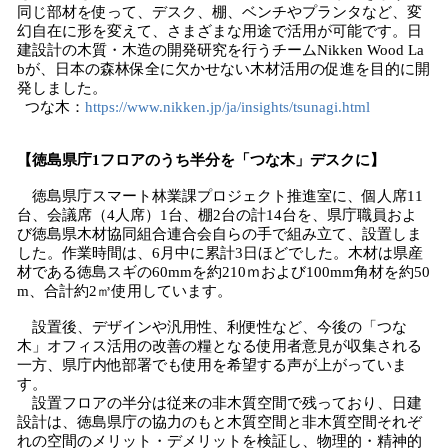
同じ部材を使って、デスク、棚、ベンチやプランタなど、変
幻自在に形を変えて、さまざまな用途で活用が可能です。日
建設計の木質・木造の開発研究を行うチームNikken Wood La
bが、日本の森林保全に欠かせない木材活用の促進を目的に開
発しました。
つな木：
https://www.nikken.jp/ja/insights/tsunagi.html
【徳島県庁1フロアのうち半分を「つな木」デスクに】
徳島県庁スマート林業課プロジェクト推進室に、個人席11
台、会議席（4人席）1台、棚2台の計14台を、県庁職員およ
び徳島県木材協同組合連合会自らの手で組み立て、設置しま
した。作業時間は、6月中に累計3日ほどでした。木材は県産
材である徳島スギの60mmを約210ｍおよび100mm角材を約50
m、合計約2㎥使用しています。
設置後、デザインや汎用性、利便性など、今後の「つな
木」オフィス活用の改善の糧となる使用者意見が収集される
一方、県庁内他部署でも使用を希望する声が上がっていま
す。
設置フロアの半分は従来の非木質空間で残っており、日建
設計は、徳島県庁の協力のもと木質空間と非木質空間それぞ
れの空間のメリット・デメリットを検証し、物理的・精神的