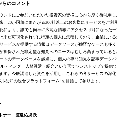
からのコメント
ウンドにご参加いただいた投資家の皆様に心から厚く御礼申し
以来、20か国超にまたがる300社以上のお客様にサービスをご
化により、誰でも簡単に広範な情報にアクセス可能になった一
は未だ可視化されずに特定の個人に集積しており、企業による
連サービスが提供する情報はデータソースが脆弱なケースも多
が担保された非定型な知見へのニーズはむしろ高まっていると
ートのデータベースを起点に、個人の専門知見を記事データベ
サルティング、人材派遣・紹介という形でワンストップで提供
ます。今般調達した資金を活用し、これらの各サービスの深化
バルな知の総合プラットフォーム”を目指して参ります。
ト
ートナー 渡邉佑規 氏