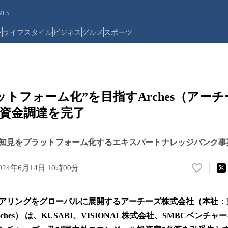
ES
ン
ライフスタイル
ビジネス
グルメ
スポーツ
トフォーム化”を目指すArches（アーチ
資金調達を完了
知見をプラットフォーム化するエキスパートナレッジバンク事
024年6月14日 10時00分
い
い
ね
アリングをグローバルに展開するアーチーズ株式会社（本社：
！
数
hes） は、KUSABI、VISIONAL株式会社、SMBCベンチ
を