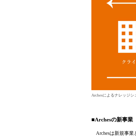
Archesによるナレッジシ
■Archesの新
Archesは新規事