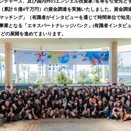
ンチャーズ、及び国内外のエンジェル投資家7名等を引受先と
読
円（累計６億4千万円）の資金調達を実施いたしました。資金調
み
込
マッチング」（有識者がインタビューを通じて時間単位で知見
み
事業となる「エキスパートナレッジバンク」(有識者インタビ
中
などの展開を進めてまいります。
で
す