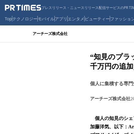
プレスリリース・ニュースリリース配信サービスのPR TIM
Top
テクノロジー
モバイル
アプリ
エンタメ
ビューティー
ファッショ
アーチーズ株式会社
“知見のプラッ
千万円の追加
個人に集積する専門
アーチーズ株式会社
2
個人の知見のシェ
加藤洋気、以下：Arc