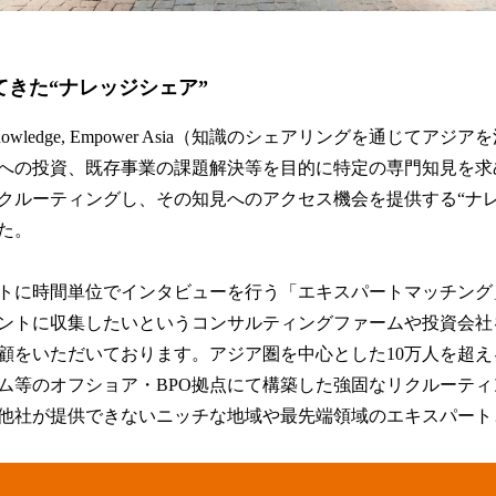
してきた“ナレッジシェア”
e knowledge, Empower Asia（知識のシェアリングを通じて
への投資、既存事業の課題解決等を目的に特定の専門知見を求
クルーティングし、その知見へのアクセス機会を提供する“ナレ
た。
トに時間単位でインタビューを行う「エキスパートマッチング
ントに収集したいというコンサルティングファームや投資会社を
顧をいただいております。アジア圏を中心とした10万人を超
ム等のオフショア・BPO拠点にて構築した強固なリクルーテ
他社が提供できないニッチな地域や最先端領域のエキスパート