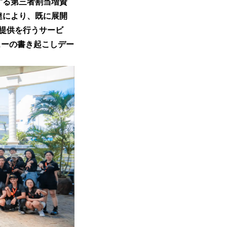
する第三者割当増資
達により、既に展開
提供を行うサービ
ューの書き起こしデー