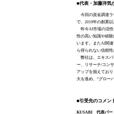
■代表・加藤洋気
今回の資金調達ラ
で、2019年の創業
昨今AI市場の活性
性の高い知識や経験
います。またAI関
ら得られない信頼性
弊社は、エキスパ
ー、リサーチ/コン
アップを揃えており
大を進め、“グロー
■引受先のコメン
KUSABI 代表パ