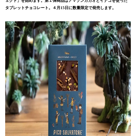
ェクト」を始めます。第１弾商品はアマゾンカカオとイナゴを使った
読
タブレットチョコレート。４月15日に数量限定で発売します。
み
込
み
中
で
す