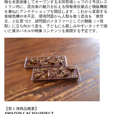
物を全面改修してオープンする太田哲雄シェフの２号店レス
トラン内に、昆虫食の魅力を伝える情報発信拠点と物販機能
を兼ねたアンテナショップを開設します。これから直面する
食糧危機や水不足、環境問題から人類を救う昆虫を「救世
主」と位置づけ、諸問題のメタファーとしての難敵（＝怪
獣）に立ち向かう姿を、子どもにも親しみやすいタッチで描
いた展示パネルや映像コンテンツを展開する予定です。
【第１弾商品概要】
AMAZON CACAO×INSECT