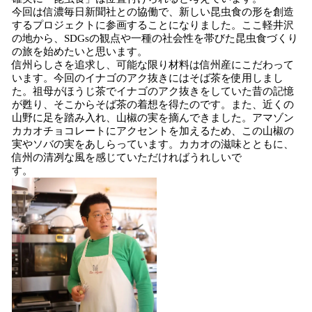
今回は信濃毎日新聞社との協働で、新しい昆虫食の形を創造
するプロジェクトに参画することになりました。ここ軽井沢
の地から、SDGsの観点や一種の社会性を帯びた昆虫食づくり
の旅を始めたいと思います。
信州らしさを追求し、可能な限り材料は信州産にこだわって
います。今回のイナゴのアク抜きにはそば茶を使用しまし
た。祖母がほうじ茶でイナゴのアク抜きをしていた昔の記憶
が甦り、そこからそば茶の着想を得たのです。また、近くの
山野に足を踏み入れ、山椒の実を摘んできました。アマゾン
カカオチョコレートにアクセントを加えるため、この山椒の
実やソバの実をあしらっています。カカオの滋味とともに、
信州の清冽な風を感じていただければうれしいで
す。