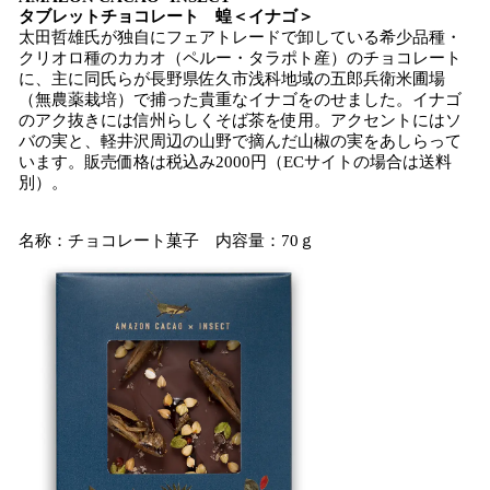
タブレットチョコレート 蝗＜イナゴ＞
太田哲雄氏が独自にフェアトレードで卸している希少品種・
クリオロ種のカカオ（ペルー・タラポト産）のチョコレート
に、主に同氏らが長野県佐久市浅科地域の五郎兵衛米圃場
（無農薬栽培）で捕った貴重なイナゴをのせました。イナゴ
のアク抜きには信州らしくそば茶を使用。アクセントにはソ
バの実と、軽井沢周辺の山野で摘んだ山椒の実をあしらって
います。販売価格は税込み2000円（ECサイトの場合は送料
別）。
名称：チョコレート菓子 内容量：70ｇ