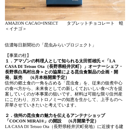
AMAZON CACAO×INSECT タブレットチョコレート 蝗
＜イナゴ＞
信濃毎日新聞社の「昆虫みらいプロジェクト」
【事業の柱】
１．アマゾンの料理人として知られる太田哲雄氏＜「LA
CASA DI Tetsuo Ota（長野県軽井沢町）」オーナーシェフ・
長野県白馬村出身＞との協業による昆虫食製品の企画・開
発、販売 （6月本格開業予定）
信州の郷土食の一角を占める「昆虫食」を、従来の佃煮中心
の食べ方から、未来食としての新しくておいしい食べ方を提
案していくのが本事業の狙いです。材料は可能な限り信州産
にこだわり、ガストロノミーの知恵を生かして、上手ものへ
昇華させていきたいと考えています。
２．信州の昆虫食の魅力を伝えるアンテナショップ
「COCON MIRAI®」の開設 （6月開業予定）
LA CASA DI Tetsuo Ota（長野県軽井沢町発地）に近接する建