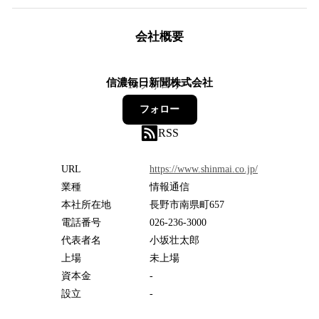
会社概要
信濃毎日新聞株式会社
14
フォロワー
フォロー
RSS
URL
https://www.shinmai.co.jp/
業種
情報通信
本社所在地
長野市南県町657
電話番号
026-236-3000
代表者名
小坂壮太郎
上場
未上場
資本金
-
設立
-