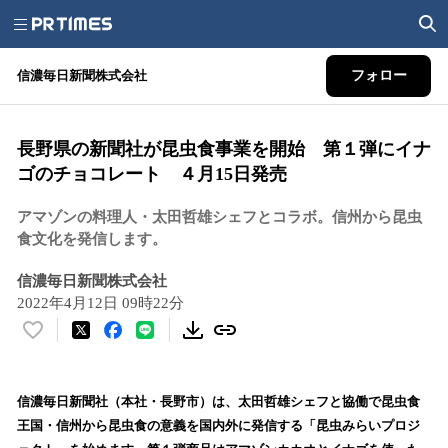
信濃毎日新聞株式会社
フォロー
長野県の新聞社が昆虫食事業を開始 第１弾にイナ
ゴのチョコレート ４月15日発売
アマゾンの料理人・太田哲雄シェフとコラボ。信州から昆虫
食文化を発信します。
信濃毎日新聞株式会社
2022年4月12日 09時22分
い
い
ね
！
信濃毎日新聞社（本社・長野市）は、太田哲雄シェフと協働で昆虫食
数
王国・信州から昆虫食の意義を国内外に発信する「昆虫みらいプロジ
を