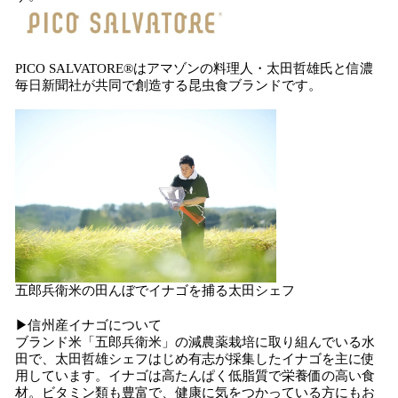
PICO SALVATORE®はアマゾンの料理人・太田哲雄氏と信濃
毎日新聞社が共同で創造する昆虫食ブランドです。
五郎兵衛米の田んぼでイナゴを捕る太田シェフ
▶信州産イナゴについて
ブランド米「五郎兵衛米」の減農薬栽培に取り組んでいる水
田で、太田哲雄シェフはじめ有志が採集したイナゴを主に使
用しています。イナゴは高たんぱく低脂質で栄養価の高い食
材。ビタミン類も豊富で、健康に気をつかっている方にもお