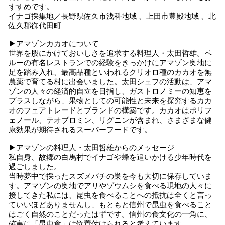
すすめです。
イナゴ採集地／長野県佐久市浅科地域 、上田市豊殿地域 、北
佐久郡御代田町
▶アマゾンカカオについて
世界を股にかけておいしさを追求する料理人・太田哲雄。ペ
ルーの有名レストランでの経験をきっかけにアマゾン奥地に
足を踏み入れ、最高品種といわれるクリオロ種のカカオを無
農薬で育てる村に出会いました。太田シェフの活動は、アマ
ゾンの人々の経済的自立を目指し、ガストロノミーの知恵を
プラスしながら、果物としての可能性と未来を探究するカカ
オのフェアトレードとブランドの構築です。カカオはポリフ
ェノール、テオブロミン、リグニンが含まれ、さまざまな健
康効果が期待されるスーパーフードです。
▶アマゾンの料理人・太田哲雄からのメッセージ
私自身、故郷の白馬村でイナゴや蜂を追いかける少年時代を
過ごしました。
当時夢中で採ったスズメバチの巣を今も大切に保存していま
す。アマゾンの奥地でアリやゾウムシを食べる現地の人々に
接してきた私には、昆虫を食べることへの抵抗は全くと言っ
ていいほどありませんし、もともと信州で昆虫を食べること
はごく自然のことだったはずです。信州の食文化の一角に、
確実に「昆虫食」は位置付けられると考えています。