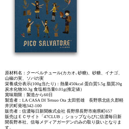
原材料名：クーベルチュール(カカオ､砂糖)、砂糖、イナゴ、
山椒の実、ソバの実
栄養成分表示(100g当たり)：熱量450kcal 蛋白質5.5g 脂質20g
炭水化物30.3g 食塩相当量0.01g(推定値）
賞味期限：製造から60日
製造者：LA CASA DI Tetsuo Ota 太田哲雄 長野県北佐久郡軽
井沢町発地342-100
販売者：信濃毎日新聞株式会社 長野県長野市南県町657
販売はＥＣサイト「47CLUB 」ショップならびに信濃毎日新
聞長野本社、信毎メディアガーデンのみの取り扱いとなりま
す。