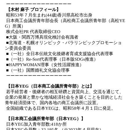
ーーーーーーーーーーーーーーー
【木村 麻子 プロフィール】
昭和53年７月生まれ(44歳)香川県高松市出身
日本商工会議所青年部会長（高松商工会議所青年部（高松YE
G）所属）
株式会社PR 代表取締役CEO
■大阪・関西万博具現化検討会有識者
■北海道・札幌オリンピック・パラリンピックプロモーショ
ン委員会委員
■（一社）全日本伝統文化後継者育成支援協会代表理事
■（一社）Re-Sort代表理事（日本版SDGs推進）
■HAPPYWOMAN理事（女性活躍推進）
■（一社）国際婚礼文化協会理事
ーーーーーーーーーーーーーーー
【日本YEG（日本商工会議所青年部）とは】
若手経営者・後継者の相互研鑽と資質向上、交流を通じて、
企業の発展と豊かな地域経済社会をき築くことを目的とした
青年経済団体で、国内各地の商工会議所に設置。
全国組織である日本YEGは、昭和58年４月１日に発足。
【日本商工会議所青年部（日本YEG）】
日本YEG加入青年部数:418か所
日本YEG会員数：32,195名 （※2023年４月現在）