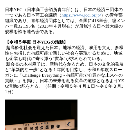
日本YEG（日本商工会議所青年部）は、日本の経済三団体の
一つである日本商工会議所（
https://www.jcci.or.jp/
）の青年部
組織であり、青年経済団体としては、全国に418単会、総メン
バー数32,195名（2023年４月現在）が所属する日本最大級の
規模を誇る連合会である。
【令和５年度 日本YEGの活動】
超高齢化社会を迎えた日本。地域の経済、雇用を支え、多様
性を包括した持続可能で新しい社会を実現するために、地域
も企業も時代に寄り添う“変革”が求められている。
新会長の木村麻子は、新時代を創るため、日本の文化的発展
と“革新的な一歩”となる１年間を目指し、令和５年度スロー
ガンに「Challenge Everything～持続可能で心豊かな未来への
貢献～」を掲げ、日本の未来を創る変革の道標となるようYE
G活動の舵をとる。（任期：令和５年４月１日〜令６年３月3
1日）