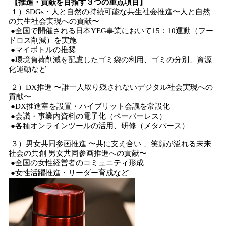
【推進・貢献を目指す３つの重点項目】
１）SDGs・人と自然の持続可能な共生社会推進〜人と自然
の共生社会実現への貢献〜
●全国で開催される日本YEG事業において15：10運動（フー
ドロス削減）を実施
●マイボトルの推奨
●環境負荷削減を配慮したゴミ袋の利用、ゴミの分別、資源
化運動など
２）DX推進 〜誰一人取り残されないデジタル社会実現への
貢献〜
●DX推進室を設置・ハイブリット会議を常設化
●会議・事業内資料の電子化（ペーパーレス）
●各種オンラインツールの活用、研修（メタバース）
３）男女共同参画推進 〜共に支え合い 、笑顔が溢れる未来
社会の共創 男女共同参画推進への貢献〜
●全国の女性経営者のコミュニティ形成
●女性活躍推進・リーダー育成など