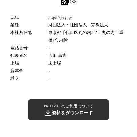
RSS
URL
https://yeg.jp/
業種
財団法人・社団法人・宗教法人
本社所在地
東京都千代田区丸の内3-2-2 丸の内二重
橋ビル4階
電話番号
-
代表者名
吉田 昌宜
上場
未上場
資本金
-
設立
-
PR TIMESのご利用について
資料をダウンロード