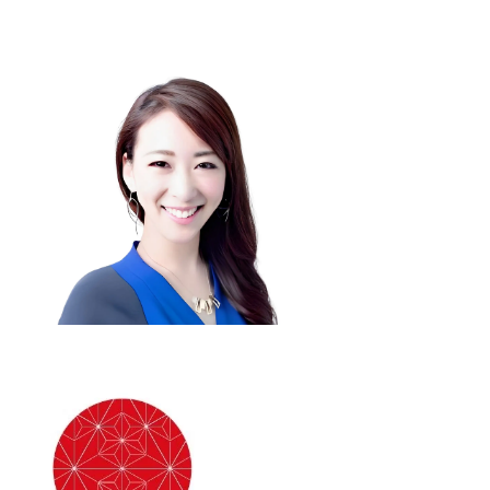
込
み
中
で
す