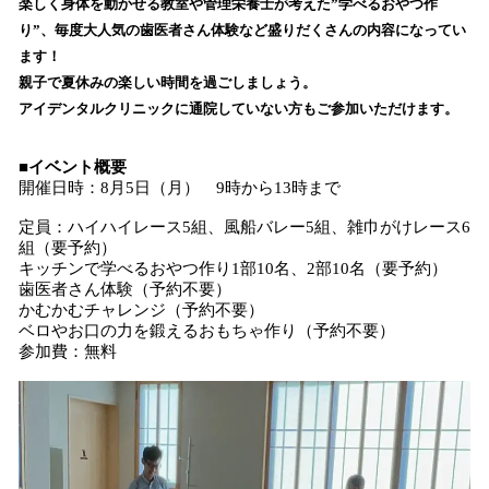
楽しく身体を動かせる教室や管理栄養士が考えた”学べるおやつ作
み
り”、毎度大人気の歯医者さん体験など盛りだくさんの内容になってい
込
ます！
み
親子で夏休みの楽しい時間を過ごしましょう。
中
で
アイデンタルクリニックに通院していない方もご参加いただけます。
す
■イベント概要
開催日時：8月5日（月） 9時から13時まで
定員：ハイハイレース5組、風船バレー5組、雑巾がけレース6
組（要予約）
キッチンで学べるおやつ作り1部10名、2部10名（要予約）
歯医者さん体験（予約不要）
かむかむチャレンジ（予約不要）
ベロやお口の力を鍛えるおもちゃ作り（予約不要）
参加費：無料