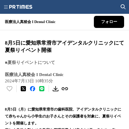
医療法人真稜会 I Dental Clinic
フォロー
8月5日に愛知県常滑市アイデンタルクリニックにて
夏祭りイベント開催
■夏祭りイベントについて
医療法人真稜会 I Dental Clinic
2024年7月13日 10時35分
い
い
ね
！
8月5日（月）に愛知県常滑市の歯科医院、アイデンタルクリニックに
数
て赤ちゃんから小学生のお子さんとその保護者を対象に、夏祭りイベ
を
ントを開催します。
読