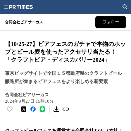
合同会社ビアサーカス
フォロー
【10/25-27】ビアフェスのガチャで本物のホッ
プとビール麦を使ったアクセサリ当たる！
「クラフトビア・ディスカバリー2024」
東京ビッグサイトで全国１５都道府県のクラフトビール
醸造所が集まるビアフェスをより楽しめる新要素
合同会社ビアサーカス
2024年9月27日 15時10分
い
い
ね
！
クラフトビールフェスを運営する合同会社T&L（本社：