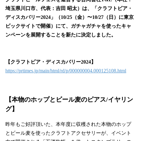
数
埼玉県川口市、代表：吉田 昭太）は、「クラフトビア・
を
ディスカバリー2024」（10/25（金）〜10/27（日）に東京
読
み
ビックサイトで開催）にて、ガチャガチャを使ったキャ
込
ンペーンを展開することを新たに決定しました。
み
中
で
す
【クラフトビア・ディスカバリー2024】
https://prtimes.jp/main/html/rd/p/000000004.000125108.html
【本物の
ホップとビール麦のピアス
/イヤリン
グ】
昨年もご好評頂いた、本年度に収穫された本物のホップ
とビール麦を使ったクラフトアクセサリーが、イベント