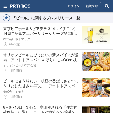
ログイン
新規登録
「ビール」に関するプレスリリース一覧
東京ビアホール&ビアテラス14（イチヨン）
14周年記念アニバーサリーシリーズ第2弾
「Jalapeño Lager(ハラペーニョ ラガー)」販売
株式会社ポトマック
開始！
9時間前
オリオンビールにぴったりの新スパイスが登
場「アウトドアスパイス ほりにし×Orion 枝豆
味」8月7日（金）発売
オリオンビール株式会社
11時間前
ビールに合う味わい！枝豆の香ばしさとすっ
きりとした甘みを再現。「アウトドアスパイ
ス ほりにし」×「オリオンビール」2026年8月
株式会社ミモナ
7日発売。
12時間前
8月6〜10日、3年に一度開催される「住吉神
社例祭」に際し、ニードが地域への感謝を込