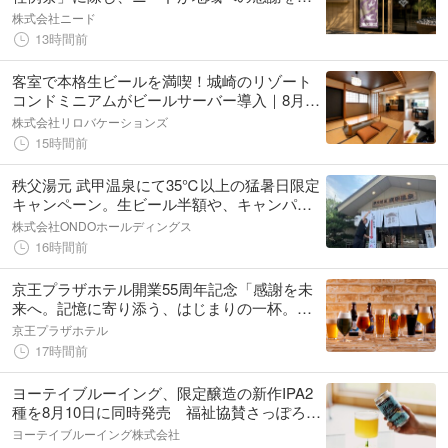
め、オリジナルビールとてぬぐいを「喫茶と
株式会社ニード
居酒 anata」で販売します
13時間前
客室で本格生ビールを満喫！城崎のリゾート
コンドミニアムがビールサーバー導入｜8月は
全宿泊プランが対象
株式会社リロバケーションズ
15時間前
秩父湯元 武甲温泉にて35℃以上の猛暑日限定
キャンペーン。生ビール半額や、キャンパー
への薪半額サービスなどを実施します
株式会社ONDOホールディングス
16時間前
京王プラザホテル開業55周年記念「感謝を未
来へ。記憶に寄り添う、はじまりの一杯。」
がコンセプトのオリジナルクラフトビール
京王プラザホテル
「ひろばゑーる」を限定販売
17時間前
ヨーテイブルーイング、限定醸造の新作IPA2
種を8月10日に同時発売 福祉協賛さっぽろ大
通ビアガーデン「世界のビール広場」に出店
ヨーテイブルーイング株式会社