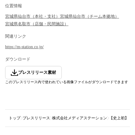
位置情報
宮城県
仙台市
（
本社・支社
）
宮城県
仙台市
（
チーム本拠地
）
宮城県
名取市
（
店舗・民間施設
）
関連リンク
https://m-station.co.jp/
ダウンロード
プレスリリース素材
このプレスリリース内で使われている画像ファイルがダウンロードできます
トップ
プレスリリース
株式会社メディアステーション
【史上初】ソ