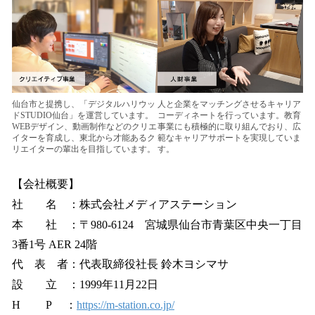
仙台市と提携し、「デジタルハリウッ
人と企業をマッチングさせるキャリア
ドSTUDIO仙台」を運営しています。
コーディネートを行っています。教育
WEBデザイン、動画制作などのクリエ
事業にも積極的に取り組んでおり、広
イターを育成し、東北から才能あるク
範なキャリアサポートを実現していま
リエイターの輩出を目指しています。
す。
【会社概要】
社 名 ：株式会社メディアステーション
本 社 ：〒980-6124 宮城県仙台市青葉区中央一丁目
3番1号 AER 24階
代 表 者：代表取締役社長 鈴木ヨシマサ
設 立 ：1999年11月22日
H P ：
https://m-station.co.jp/